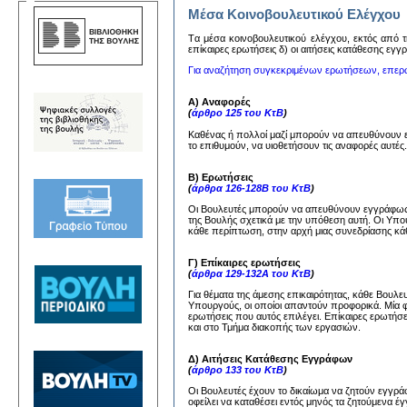
Μέσα Κοινοβουλευτικού Ελέγχου
Tα μέσα κoινoβoυλευτικoύ ελέγχoυ, εκτός από τη
επίκαιρες ερωτήσεις δ) oι αιτήσεις κατάθεσης εγ
Για αναζήτηση συγκεκριμένων ερωτήσεων, επερ
Α) Αναφορές
(
άρθρο 125 του ΚτΒ
)
Καθένας ή πολλοί μαζί μπορούν να απευθύνουν
το επιθυμούν, να υιοθετήσουν τις αναφορές αυτέ
Β) Ερωτήσεις
(
άρθρα 126-128Β του ΚτΒ
)
Οι Βουλευτές μπορούν να απευθύνουν εγγράφως 
της Βουλής σχετικά με την υπόθεση αυτή. Οι Υπ
κάθε περίπτωση, στην αρχή μιας συνεδρίασης κάθ
Γ) Επίκαιρες ερωτήσεις
(
άρθρα 129-132Α του ΚτΒ
)
Για θέματα της άμεσης επικαιρότητας, κάθε Βουλ
Υπουργούς, οι οποίοι απαντούν προφορικά. Μία 
ερωτήσεις που αυτός επιλέγει. Επίκαιρες ερωτήσ
και στο Τμήμα διακοπής των εργασιών.
Δ) Αιτήσεις Κατάθεσης Εγγράφων
(
άρθρο 133 του ΚτΒ
)
Οι Βουλευτές έχουν το δικαίωμα να ζητούν εγγ
οφείλει να καταθέσει εντός μηνός τα ζητούμενα