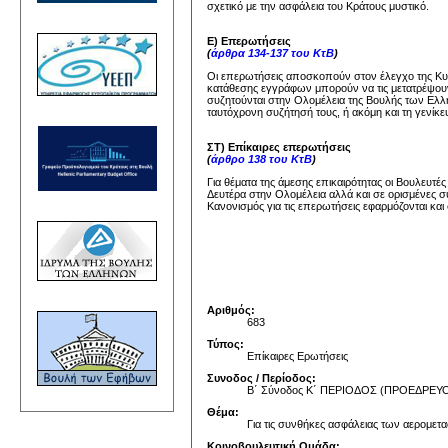
σχετικό με την ασφάλεια του Κράτους μυστικό.
Ε) Επερωτήσεις
(
άρθρα 134-137 του ΚτΒ
)
Οι επερωτήσεις αποσκοπούν στον έλεγχο της Κυβέ
κατάθεσης εγγράφων μπορούν να τις μετατρέψουν
συζητούνται στην Ολομέλεια της Βουλής των Ελλή
ταυτόχρονη συζήτησή τους, ή ακόμη και τη γενίκε
ΣΤ) Επίκαιρες επερωτήσεις
(
άρθρο 138 του ΚτΒ
)
Για θέματα της άμεσης επικαιρότητας οι Βουλευτέ
Δευτέρα στην Ολομέλεια αλλά και σε ορισμένες σ
Κανονισμός για τις επερωτήσεις εφαρμόζονται και 
Αριθμός:
683
Τύπος:
Επίκαιρες Ερωτήσεις
Συνοδος / Περίοδος:
Β΄ Σύνοδος Κ΄ ΠΕΡΙΟΔΟΣ (ΠΡΟΕΔΡΕ
Θέμα:
Για τις συνθήκες ασφάλειας των αερομετ
Κοινοβουλευτική Ομάδα: