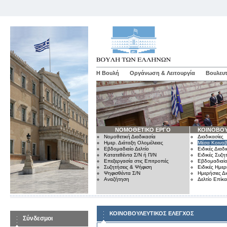
Η Βουλή
Οργάνωση & Λειτουργία
Βουλευτ
ΝΟΜΟΘΕΤΙΚΟ ΕΡΓΟ
ΚΟΙΝΟΒΟΥ
Νομοθετική Διαδικασία
Διαδικασίες
Ημερ. Διάταξη Ολομέλειας
Μέσα Κοινοβ
Εβδομαδιαίο Δελτίο
Ειδικές Διαδι
Κατατεθέντα Σ/Ν ή Π/Ν
Ειδικές Συζη
Επεξεργασία στις Επιτροπές
Εβδομαδιαίο
Συζητήσεις & Ψήφιση
Ειδικές Ημερ
Ψηφισθέντα Σ/Ν
Ημερήσιες Δ
Αναζήτηση
Δελτίο Επίκ
ΚΟΙΝΟΒΟΥΛΕΥΤΙΚΟΣ ΕΛΕΓΧΟΣ
Σύνδεσμοι