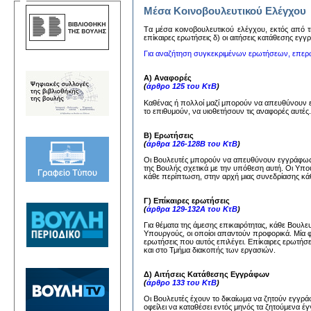
Μέσα Κοινοβουλευτικού Ελέγχου
Tα μέσα κoινoβoυλευτικoύ ελέγχoυ, εκτός από τη
επίκαιρες ερωτήσεις δ) oι αιτήσεις κατάθεσης εγ
Για αναζήτηση συγκεκριμένων ερωτήσεων, επερ
Α) Αναφορές
(
άρθρο 125 του ΚτΒ
)
Καθένας ή πολλοί μαζί μπορούν να απευθύνουν
το επιθυμούν, να υιοθετήσουν τις αναφορές αυτέ
Β) Ερωτήσεις
(
άρθρα 126-128Β του ΚτΒ
)
Οι Βουλευτές μπορούν να απευθύνουν εγγράφως 
της Βουλής σχετικά με την υπόθεση αυτή. Οι Υπ
κάθε περίπτωση, στην αρχή μιας συνεδρίασης κάθ
Γ) Επίκαιρες ερωτήσεις
(
άρθρα 129-132Α του ΚτΒ
)
Για θέματα της άμεσης επικαιρότητας, κάθε Βουλ
Υπουργούς, οι οποίοι απαντούν προφορικά. Μία 
ερωτήσεις που αυτός επιλέγει. Επίκαιρες ερωτήσ
και στο Τμήμα διακοπής των εργασιών.
Δ) Αιτήσεις Κατάθεσης Εγγράφων
(
άρθρο 133 του ΚτΒ
)
Οι Βουλευτές έχουν το δικαίωμα να ζητούν εγγ
οφείλει να καταθέσει εντός μηνός τα ζητούμενα