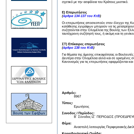
σχετικό με την ασφάλεια του Κράτους μυστικό.
Ε) Επερωτήσεις
(
άρθρα 134-137 του ΚτΒ
)
Οι επερωτήσεις αποσκοπούν στον έλεγχο της Κυβέ
κατάθεσης εγγράφων μπορούν να τις μετατρέψουν
συζητούνται στην Ολομέλεια της Βουλής των Ελλή
ταυτόχρονη συζήτησή τους, ή ακόμη και τη γενίκε
ΣΤ) Επίκαιρες επερωτήσεις
(
άρθρο 138 του ΚτΒ
)
Για θέματα της άμεσης επικαιρότητας οι Βουλευτέ
Δευτέρα στην Ολομέλεια αλλά και σε ορισμένες σ
Κανονισμός για τις επερωτήσεις εφαρμόζονται και 
Αριθμός:
8967
Τύπος:
Ερωτήσεις
Συνοδος / Περίοδος:
Β΄ Σύνοδος ΙΖ΄ ΠΕΡΙΟΔΟΣ (ΠΡΟΕΔΡ
Θέμα:
Αναστολή λειτουργίας Περιφερειακής Δι
Κοινοβουλευτική Ομάδα: