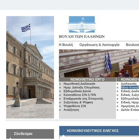
Η Βουλή
Οργάνωση & Λειτουργία
Βουλευτ
ΝΟΜΟΘΕΤΙΚΟ ΕΡΓΟ
ΚΟΙΝΟΒΟΥ
Νομοθετική Διαδικασία
Διαδικασίες
Ημερ. Διάταξη Ολομέλειας
Μέσα Κοινοβ
Εβδομαδιαίο Δελτίο
Ειδικές Διαδι
Κατατεθέντα Σ/Ν ή Π/Ν
Ειδικές Συζη
Επεξεργασία στις Επιτροπές
Εβδομαδιαίο
Συζητήσεις & Ψήφιση
Ειδικές Ημερ
Ψηφισθέντα Σ/Ν
Ημερήσιες Δ
Αναζήτηση
Δελτίο Επίκ
ΚΟΙΝΟΒΟΥΛΕΥΤΙΚΟΣ ΕΛΕΓΧΟΣ
Σύνδεσμοι