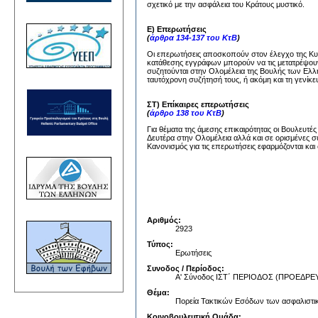
σχετικό με την ασφάλεια του Κράτους μυστικό.
Ε) Επερωτήσεις
(
άρθρα 134-137 του ΚτΒ
)
Οι επερωτήσεις αποσκοπούν στον έλεγχο της Κυβέ
κατάθεσης εγγράφων μπορούν να τις μετατρέψουν
συζητούνται στην Ολομέλεια της Βουλής των Ελλή
ταυτόχρονη συζήτησή τους, ή ακόμη και τη γενίκε
ΣΤ) Επίκαιρες επερωτήσεις
(
άρθρο 138 του ΚτΒ
)
Για θέματα της άμεσης επικαιρότητας οι Βουλευτέ
Δευτέρα στην Ολομέλεια αλλά και σε ορισμένες σ
Κανονισμός για τις επερωτήσεις εφαρμόζονται και 
Αριθμός:
2923
Τύπος:
Ερωτήσεις
Συνοδος / Περίοδος:
Α' Σύνοδος ΙΣΤ΄ ΠΕΡΙΟΔΟΣ (ΠΡΟΕΔ
Θέμα:
Πορεία Τακτικών Εσόδων των ασφαλιστι
Κοινοβουλευτική Ομάδα: