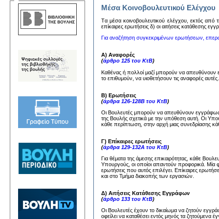
Μέσα Κοινοβουλευτικού Ελέγχου
Tα μέσα κoινoβoυλευτικoύ ελέγχoυ, εκτός από τη
επίκαιρες ερωτήσεις δ) oι αιτήσεις κατάθεσης εγ
Για αναζήτηση συγκεκριμένων ερωτήσεων, επερ
Α) Αναφορές
(
άρθρο 125 του ΚτΒ
)
Καθένας ή πολλοί μαζί μπορούν να απευθύνουν
το επιθυμούν, να υιοθετήσουν τις αναφορές αυτέ
Β) Ερωτήσεις
(
άρθρα 126-128Β του ΚτΒ
)
Οι Βουλευτές μπορούν να απευθύνουν εγγράφως 
της Βουλής σχετικά με την υπόθεση αυτή. Οι Υπ
κάθε περίπτωση, στην αρχή μιας συνεδρίασης κάθ
Γ) Επίκαιρες ερωτήσεις
(
άρθρα 129-132Α του ΚτΒ
)
Για θέματα της άμεσης επικαιρότητας, κάθε Βουλ
Υπουργούς, οι οποίοι απαντούν προφορικά. Μία 
ερωτήσεις που αυτός επιλέγει. Επίκαιρες ερωτήσ
και στο Τμήμα διακοπής των εργασιών.
Δ) Αιτήσεις Κατάθεσης Εγγράφων
(
άρθρο 133 του ΚτΒ
)
Οι Βουλευτές έχουν το δικαίωμα να ζητούν εγγ
οφείλει να καταθέσει εντός μηνός τα ζητούμενα