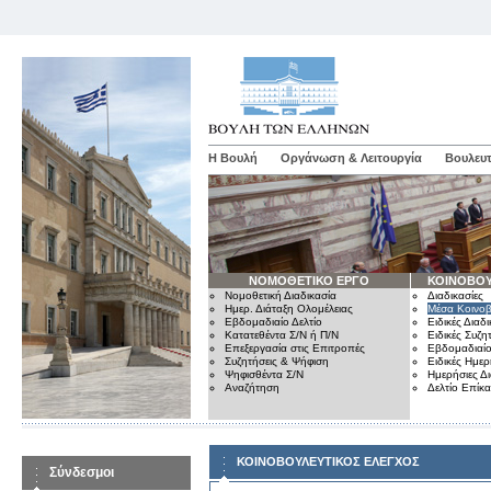
Η Βουλή
Οργάνωση & Λειτουργία
Βουλευτ
ΝΟΜΟΘΕΤΙΚΟ ΕΡΓΟ
ΚΟΙΝΟΒΟΥ
Νομοθετική Διαδικασία
Διαδικασίες
Ημερ. Διάταξη Ολομέλειας
Μέσα Κοινοβ
Εβδομαδιαίο Δελτίο
Ειδικές Διαδι
Κατατεθέντα Σ/Ν ή Π/Ν
Ειδικές Συζη
Επεξεργασία στις Επιτροπές
Εβδομαδιαίο
Συζητήσεις & Ψήφιση
Ειδικές Ημερ
Ψηφισθέντα Σ/Ν
Ημερήσιες Δ
Αναζήτηση
Δελτίο Επίκ
ΚΟΙΝΟΒΟΥΛΕΥΤΙΚΟΣ ΕΛΕΓΧΟΣ
Σύνδεσμοι