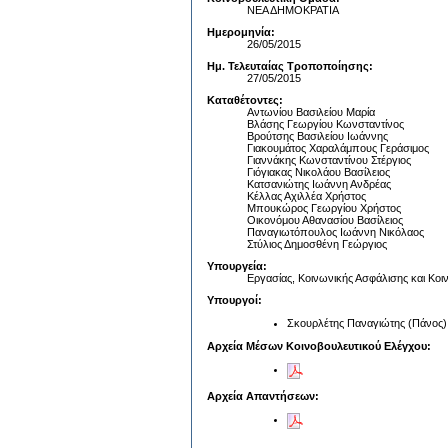
ΝΕΑ ΔΗΜΟΚΡΑΤΙΑ
Ημερομηνία:
26/05/2015
Ημ. Τελευταίας Τροποποίησης:
27/05/2015
Καταθέτοντες:
Αντωνίου Βασιλείου Μαρία
Βλάσης Γεωργίου Κωνσταντίνος
Βρούτσης Βασιλείου Ιωάννης
Γιακουμάτος Χαραλάμπους Γεράσιμος
Γιαννάκης Κωνσταντίνου Στέργιος
Γιόγιακας Νικολάου Βασίλειος
Κατσανιώτης Ιωάννη Ανδρέας
Κέλλας Αχιλλέα Χρήστος
Μπουκώρος Γεωργίου Χρήστος
Οικονόμου Αθανασίου Βασίλειος
Παναγιωτόπουλος Ιωάννη Νικόλαος
Στύλιος Δημοσθένη Γεώργιος
Υπουργεία:
Εργασίας, Κοινωνικής Ασφάλισης και Κο
Υπουργοί:
Σκουρλέτης Παναγιώτης (Πάνος)
Αρχεία Μέσων Κοινοβουλευτικού Ελέγχου:
Αρχεία Απαντήσεων: