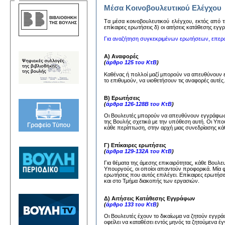
Μέσα Κοινοβουλευτικού Ελέγχου
Tα μέσα κoινoβoυλευτικoύ ελέγχoυ, εκτός από τη
επίκαιρες ερωτήσεις δ) oι αιτήσεις κατάθεσης εγ
Για αναζήτηση συγκεκριμένων ερωτήσεων, επερ
Α) Αναφορές
(
άρθρο 125 του ΚτΒ
)
Καθένας ή πολλοί μαζί μπορούν να απευθύνουν
το επιθυμούν, να υιοθετήσουν τις αναφορές αυτέ
Β) Ερωτήσεις
(
άρθρα 126-128Β του ΚτΒ
)
Οι Βουλευτές μπορούν να απευθύνουν εγγράφως 
της Βουλής σχετικά με την υπόθεση αυτή. Οι Υπ
κάθε περίπτωση, στην αρχή μιας συνεδρίασης κάθ
Γ) Επίκαιρες ερωτήσεις
(
άρθρα 129-132Α του ΚτΒ
)
Για θέματα της άμεσης επικαιρότητας, κάθε Βουλ
Υπουργούς, οι οποίοι απαντούν προφορικά. Μία 
ερωτήσεις που αυτός επιλέγει. Επίκαιρες ερωτήσ
και στο Τμήμα διακοπής των εργασιών.
Δ) Αιτήσεις Κατάθεσης Εγγράφων
(
άρθρο 133 του ΚτΒ
)
Οι Βουλευτές έχουν το δικαίωμα να ζητούν εγγ
οφείλει να καταθέσει εντός μηνός τα ζητούμενα