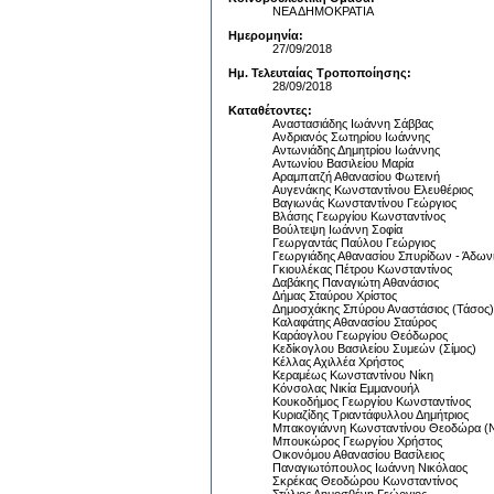
ΝΕΑ ΔΗΜΟΚΡΑΤΙΑ
Ημερομηνία:
27/09/2018
Ημ. Τελευταίας Τροποποίησης:
28/09/2018
Καταθέτοντες:
Αναστασιάδης Ιωάννη Σάββας
Ανδριανός Σωτηρίου Ιωάννης
Αντωνιάδης Δημητρίου Ιωάννης
Αντωνίου Βασιλείου Μαρία
Αραμπατζή Αθανασίου Φωτεινή
Αυγενάκης Κωνσταντίνου Ελευθέριος
Βαγιωνάς Κωνσταντίνου Γεώργιος
Βλάσης Γεωργίου Κωνσταντίνος
Βούλτεψη Ιωάννη Σοφία
Γεωργαντάς Παύλου Γεώργιος
Γεωργιάδης Αθανασίου Σπυρίδων - Άδων
Γκιουλέκας Πέτρου Κωνσταντίνος
Δαβάκης Παναγιώτη Αθανάσιος
Δήμας Σταύρου Χρίστος
Δημοσχάκης Σπύρου Αναστάσιος (Τάσος)
Καλαφάτης Αθανασίου Σταύρος
Καράογλου Γεωργίου Θεόδωρος
Κεδίκογλου Βασιλείου Συμεών (Σίμος)
Κέλλας Αχιλλέα Χρήστος
Κεραμέως Κωνσταντίνου Νίκη
Κόνσολας Νικία Εμμανουήλ
Κουκοδήμος Γεωργίου Κωνσταντίνος
Κυριαζίδης Τριαντάφυλλου Δημήτριος
Μπακογιάννη Κωνσταντίνου Θεοδώρα (
Μπουκώρος Γεωργίου Χρήστος
Οικονόμου Αθανασίου Βασίλειος
Παναγιωτόπουλος Ιωάννη Νικόλαος
Σκρέκας Θεοδώρου Κωνσταντίνος