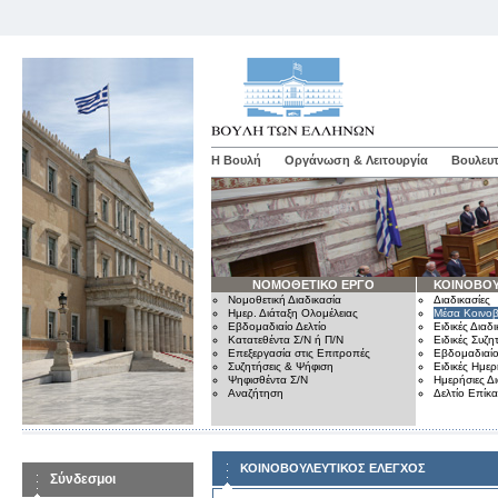
Η Βουλή
Οργάνωση & Λειτουργία
Βουλευτ
ΝΟΜΟΘΕΤΙΚΟ ΕΡΓΟ
ΚΟΙΝΟΒΟΥ
Νομοθετική Διαδικασία
Διαδικασίες
Ημερ. Διάταξη Ολομέλειας
Μέσα Κοινοβ
Εβδομαδιαίο Δελτίο
Ειδικές Διαδι
Κατατεθέντα Σ/Ν ή Π/Ν
Ειδικές Συζη
Επεξεργασία στις Επιτροπές
Εβδομαδιαίο
Συζητήσεις & Ψήφιση
Ειδικές Ημερ
Ψηφισθέντα Σ/Ν
Ημερήσιες Δ
Αναζήτηση
Δελτίο Επίκ
ΚΟΙΝΟΒΟΥΛΕΥΤΙΚΟΣ ΕΛΕΓΧΟΣ
Σύνδεσμοι