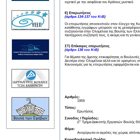
σχετικό με την ασφάλεια του Κράτους μυστικό.
Ε) Επερωτήσεις
(
άρθρα 134-137 του ΚτΒ
)
Οι επερωτήσεις αποσκοπούν στον έλεγχο της Κυβέ
κατάθεσης εγγράφων μπορούν να τις μετατρέψουν
συζητούνται στην Ολομέλεια της Βουλής των Ελλή
ταυτόχρονη συζήτησή τους, ή ακόμη και τη γενίκε
ΣΤ) Επίκαιρες επερωτήσεις
(
άρθρο 138 του ΚτΒ
)
Για θέματα της άμεσης επικαιρότητας οι Βουλευτέ
Δευτέρα στην Ολομέλεια αλλά και σε ορισμένες σ
Κανονισμός για τις επερωτήσεις εφαρμόζονται και 
Αριθμός:
1959
Τύπος:
Ερωτήσεις
Συνοδος / Περίοδος:
(Γ' Τμήμα Διακοπής Εργασιών Βουλή
Θέμα:
Ανοχύρωτοι οι αγρότες της χώρας απέναν
Κοινοβουλευτική Ομάδα: