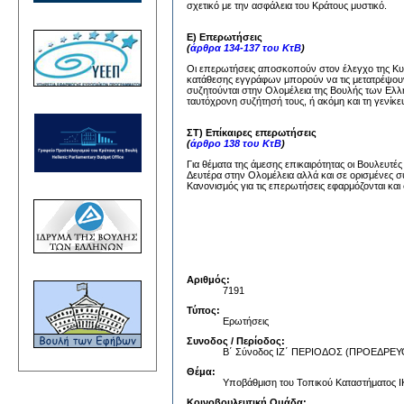
σχετικό με την ασφάλεια του Κράτους μυστικό.
Ε) Επερωτήσεις
(
άρθρα 134-137 του ΚτΒ
)
Οι επερωτήσεις αποσκοπούν στον έλεγχο της Κυβέ
κατάθεσης εγγράφων μπορούν να τις μετατρέψουν
συζητούνται στην Ολομέλεια της Βουλής των Ελλή
ταυτόχρονη συζήτησή τους, ή ακόμη και τη γενίκε
ΣΤ) Επίκαιρες επερωτήσεις
(
άρθρο 138 του ΚτΒ
)
Για θέματα της άμεσης επικαιρότητας οι Βουλευτέ
Δευτέρα στην Ολομέλεια αλλά και σε ορισμένες σ
Κανονισμός για τις επερωτήσεις εφαρμόζονται και 
Αριθμός:
7191
Τύπος:
Ερωτήσεις
Συνοδος / Περίοδος:
Β΄ Σύνοδος ΙΖ΄ ΠΕΡΙΟΔΟΣ (ΠΡΟΕΔΡ
Θέμα:
Υποβάθμιση του Τοπικού Καταστήματος 
Κοινοβουλευτική Ομάδα: