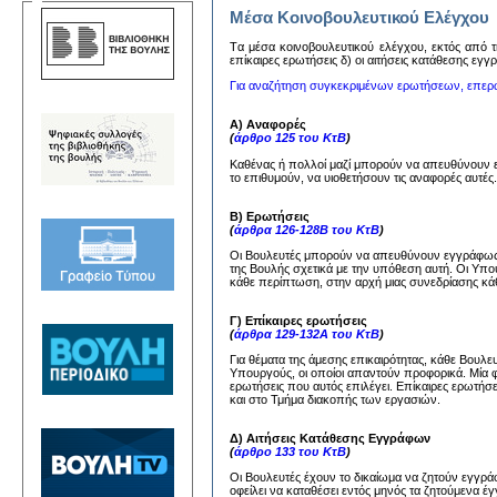
Μέσα Κοινοβουλευτικού Ελέγχου
Tα μέσα κoινoβoυλευτικoύ ελέγχoυ, εκτός από τη
επίκαιρες ερωτήσεις δ) oι αιτήσεις κατάθεσης εγ
Για αναζήτηση συγκεκριμένων ερωτήσεων, επερ
Α) Αναφορές
(
άρθρο 125 του ΚτΒ
)
Καθένας ή πολλοί μαζί μπορούν να απευθύνουν
το επιθυμούν, να υιοθετήσουν τις αναφορές αυτέ
Β) Ερωτήσεις
(
άρθρα 126-128Β του ΚτΒ
)
Οι Βουλευτές μπορούν να απευθύνουν εγγράφως 
της Βουλής σχετικά με την υπόθεση αυτή. Οι Υπ
κάθε περίπτωση, στην αρχή μιας συνεδρίασης κάθ
Γ) Επίκαιρες ερωτήσεις
(
άρθρα 129-132Α του ΚτΒ
)
Για θέματα της άμεσης επικαιρότητας, κάθε Βουλ
Υπουργούς, οι οποίοι απαντούν προφορικά. Μία 
ερωτήσεις που αυτός επιλέγει. Επίκαιρες ερωτήσ
και στο Τμήμα διακοπής των εργασιών.
Δ) Αιτήσεις Κατάθεσης Εγγράφων
(
άρθρο 133 του ΚτΒ
)
Οι Βουλευτές έχουν το δικαίωμα να ζητούν εγγ
οφείλει να καταθέσει εντός μηνός τα ζητούμενα