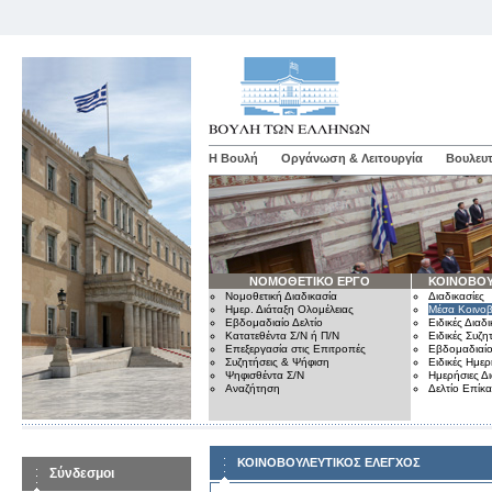
Η Βουλή
Οργάνωση & Λειτουργία
Βουλευτ
ΝΟΜΟΘΕΤΙΚΟ ΕΡΓΟ
ΚΟΙΝΟΒΟΥ
Νομοθετική Διαδικασία
Διαδικασίες
Ημερ. Διάταξη Ολομέλειας
Μέσα Κοινοβ
Εβδομαδιαίο Δελτίο
Ειδικές Διαδι
Κατατεθέντα Σ/Ν ή Π/Ν
Ειδικές Συζη
Επεξεργασία στις Επιτροπές
Εβδομαδιαίο
Συζητήσεις & Ψήφιση
Ειδικές Ημερ
Ψηφισθέντα Σ/Ν
Ημερήσιες Δ
Αναζήτηση
Δελτίο Επίκ
ΚΟΙΝΟΒΟΥΛΕΥΤΙΚΟΣ ΕΛΕΓΧΟΣ
Σύνδεσμοι