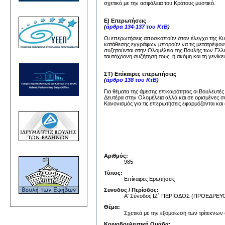
σχετικό με την ασφάλεια του Κράτους μυστικό.
Ε) Επερωτήσεις
(
άρθρα 134-137 του ΚτΒ
)
Οι επερωτήσεις αποσκοπούν στον έλεγχο της Κυβέ
κατάθεσης εγγράφων μπορούν να τις μετατρέψουν
συζητούνται στην Ολομέλεια της Βουλής των Ελλή
ταυτόχρονη συζήτησή τους, ή ακόμη και τη γενίκε
ΣΤ) Επίκαιρες επερωτήσεις
(
άρθρο 138 του ΚτΒ
)
Για θέματα της άμεσης επικαιρότητας οι Βουλευτέ
Δευτέρα στην Ολομέλεια αλλά και σε ορισμένες σ
Κανονισμός για τις επερωτήσεις εφαρμόζονται και 
Αριθμός:
985
Τύπος:
Επίκαιρες Ερωτήσεις
Συνοδος / Περίοδος:
Α' Σύνοδος ΙΖ΄ ΠΕΡΙΟΔΟΣ (ΠΡΟΕΔΡ
Θέμα:
Σχετικά με την εξομοίωση των τρίτεκνων 
Κοινοβουλευτική Ομάδα: