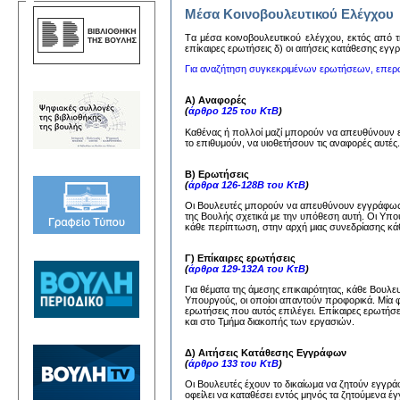
Μέσα Κοινοβουλευτικού Ελέγχου
Tα μέσα κoινoβoυλευτικoύ ελέγχoυ, εκτός από τη
επίκαιρες ερωτήσεις δ) oι αιτήσεις κατάθεσης εγ
Για αναζήτηση συγκεκριμένων ερωτήσεων, επερ
Α) Αναφορές
(
άρθρο 125 του ΚτΒ
)
Καθένας ή πολλοί μαζί μπορούν να απευθύνουν
το επιθυμούν, να υιοθετήσουν τις αναφορές αυτέ
Β) Ερωτήσεις
(
άρθρα 126-128Β του ΚτΒ
)
Οι Βουλευτές μπορούν να απευθύνουν εγγράφως 
της Βουλής σχετικά με την υπόθεση αυτή. Οι Υπ
κάθε περίπτωση, στην αρχή μιας συνεδρίασης κάθ
Γ) Επίκαιρες ερωτήσεις
(
άρθρα 129-132Α του ΚτΒ
)
Για θέματα της άμεσης επικαιρότητας, κάθε Βουλ
Υπουργούς, οι οποίοι απαντούν προφορικά. Μία 
ερωτήσεις που αυτός επιλέγει. Επίκαιρες ερωτήσ
και στο Τμήμα διακοπής των εργασιών.
Δ) Αιτήσεις Κατάθεσης Εγγράφων
(
άρθρο 133 του ΚτΒ
)
Οι Βουλευτές έχουν το δικαίωμα να ζητούν εγγ
οφείλει να καταθέσει εντός μηνός τα ζητούμενα