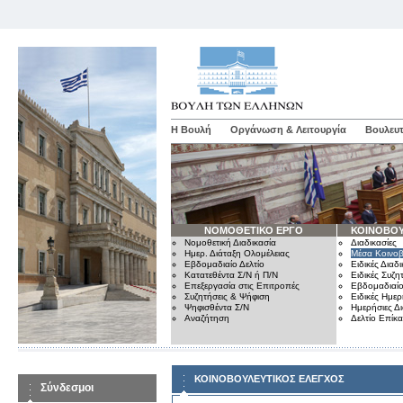
Η Βουλή
Οργάνωση & Λειτουργία
Βουλευτ
ΝΟΜΟΘΕΤΙΚΟ ΕΡΓΟ
ΚΟΙΝΟΒΟΥ
Νομοθετική Διαδικασία
Διαδικασίες
Ημερ. Διάταξη Ολομέλειας
Μέσα Κοινοβ
Εβδομαδιαίο Δελτίο
Ειδικές Διαδι
Κατατεθέντα Σ/Ν ή Π/Ν
Ειδικές Συζη
Επεξεργασία στις Επιτροπές
Εβδομαδιαίο
Συζητήσεις & Ψήφιση
Ειδικές Ημερ
Ψηφισθέντα Σ/Ν
Ημερήσιες Δ
Αναζήτηση
Δελτίο Επίκ
ΚΟΙΝΟΒΟΥΛΕΥΤΙΚΟΣ ΕΛΕΓΧΟΣ
Σύνδεσμοι