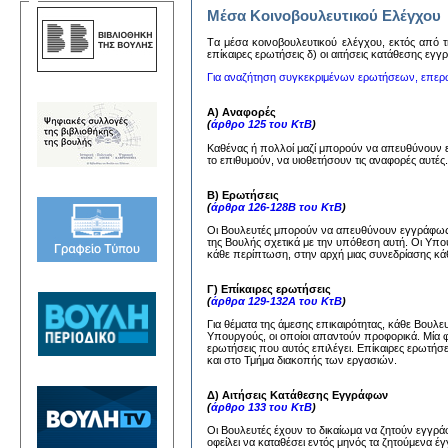
Μέσα Κοινοβουλευτικού Ελέγχου
Tα μέσα κoινoβoυλευτικoύ ελέγχoυ, εκτός από τη
επίκαιρες ερωτήσεις δ) oι αιτήσεις κατάθεσης εγ
Για αναζήτηση συγκεκριμένων ερωτήσεων, επερ
Α) Αναφορές
(
άρθρο 125 του ΚτΒ
)
Καθένας ή πολλοί μαζί μπορούν να απευθύνουν
το επιθυμούν, να υιοθετήσουν τις αναφορές αυτέ
Β) Ερωτήσεις
(
άρθρα 126-128Β του ΚτΒ
)
Οι Βουλευτές μπορούν να απευθύνουν εγγράφως 
της Βουλής σχετικά με την υπόθεση αυτή. Οι Υπ
κάθε περίπτωση, στην αρχή μιας συνεδρίασης κάθ
Γ) Επίκαιρες ερωτήσεις
(
άρθρα 129-132Α του ΚτΒ
)
Για θέματα της άμεσης επικαιρότητας, κάθε Βουλ
Υπουργούς, οι οποίοι απαντούν προφορικά. Μία 
ερωτήσεις που αυτός επιλέγει. Επίκαιρες ερωτήσ
και στο Τμήμα διακοπής των εργασιών.
Δ) Αιτήσεις Κατάθεσης Εγγράφων
(
άρθρο 133 του ΚτΒ
)
Οι Βουλευτές έχουν το δικαίωμα να ζητούν εγγ
οφείλει να καταθέσει εντός μηνός τα ζητούμενα