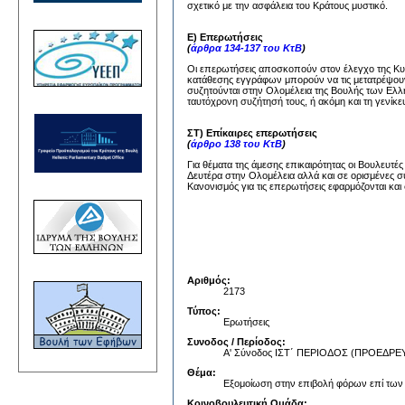
σχετικό με την ασφάλεια του Κράτους μυστικό.
Ε) Επερωτήσεις
(
άρθρα 134-137 του ΚτΒ
)
Οι επερωτήσεις αποσκοπούν στον έλεγχο της Κυβέ
κατάθεσης εγγράφων μπορούν να τις μετατρέψουν
συζητούνται στην Ολομέλεια της Βουλής των Ελλή
ταυτόχρονη συζήτησή τους, ή ακόμη και τη γενίκε
ΣΤ) Επίκαιρες επερωτήσεις
(
άρθρο 138 του ΚτΒ
)
Για θέματα της άμεσης επικαιρότητας οι Βουλευτέ
Δευτέρα στην Ολομέλεια αλλά και σε ορισμένες σ
Κανονισμός για τις επερωτήσεις εφαρμόζονται και 
Αριθμός:
2173
Τύπος:
Ερωτήσεις
Συνοδος / Περίοδος:
Α' Σύνοδος ΙΣΤ΄ ΠΕΡΙΟΔΟΣ (ΠΡΟΕΔ
Θέμα:
Εξομοίωση στην επιβολή φόρων επί των 
Κοινοβουλευτική Ομάδα: