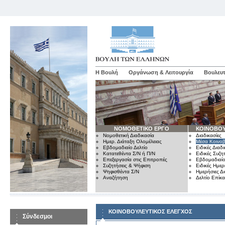
Η Βουλή
Οργάνωση & Λειτουργία
Βουλευτ
ΝΟΜΟΘΕΤΙΚΟ ΕΡΓΟ
ΚΟΙΝΟΒΟΥ
Νομοθετική Διαδικασία
Διαδικασίες
Ημερ. Διάταξη Ολομέλειας
Μέσα Κοινοβ
Εβδομαδιαίο Δελτίο
Ειδικές Διαδι
Κατατεθέντα Σ/Ν ή Π/Ν
Ειδικές Συζη
Επεξεργασία στις Επιτροπές
Εβδομαδιαίο
Συζητήσεις & Ψήφιση
Ειδικές Ημερ
Ψηφισθέντα Σ/Ν
Ημερήσιες Δ
Αναζήτηση
Δελτίο Επίκ
ΚΟΙΝΟΒΟΥΛΕΥΤΙΚΟΣ ΕΛΕΓΧΟΣ
Σύνδεσμοι