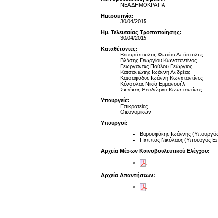
ΝΕΑ ΔΗΜΟΚΡΑΤΙΑ
Ημερομηνία:
30/04/2015
Ημ. Τελευταίας Τροποποίησης:
30/04/2015
Καταθέτοντες:
Βεσυρόπουλος Φωτίου Απόστολος
Βλάσης Γεωργίου Κωνσταντίνος
Γεωργαντάς Παύλου Γεώργιος
Κατσανιώτης Ιωάννη Ανδρέας
Κατσαφάδος Ιωάννη Κωνσταντίνος
Κόνσολας Νικία Εμμανουήλ
Σκρέκας Θεοδώρου Κωνσταντίνος
Υπουργεία:
Επικρατείας
Οικονομικών
Υπουργοί:
Βαρουφάκης Ιωάννης (Υπουργός
Παππάς Νικόλαος (Υπουργός Επι
Αρχεία Μέσων Κοινοβουλευτικού Ελέγχου:
Αρχεία Απαντήσεων: