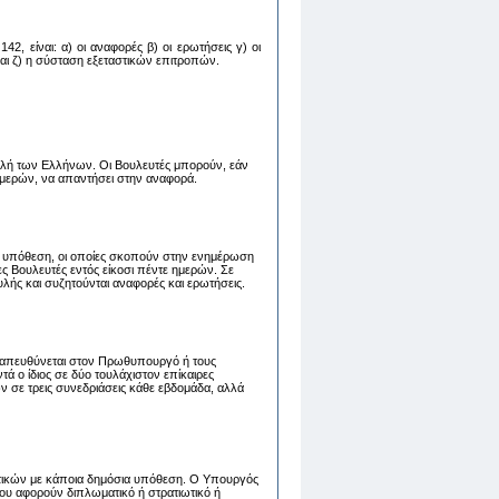
2, είναι: α) oι αναφoρές β) oι ερωτήσεις γ) oι
 και ζ) η σύσταση εξεταστικών επιτροπών.
λή των Ελλήνων. Οι Βουλευτές μπορούν, εάν
 ημερών, να απαντήσει στην αναφορά.
 υπόθεση, οι οποίες σκοπούν στην ενημέρωση
 Βουλευτές εντός είκοσι πέντε ημερών. Σε
λής και συζητούνται αναφορές και ερωτήσεις.
ου απευθύνεται στον Πρωθυπουργό ή τους
 ο ίδιος σε δύο τουλάχιστον επίκαιρες
ν σε τρεις συνεδριάσεις κάθε εβδομάδα, αλλά
τικών με κάποια δημόσια υπόθεση. Ο Υπουργός
ου αφορούν διπλωματικό ή στρατιωτικό ή