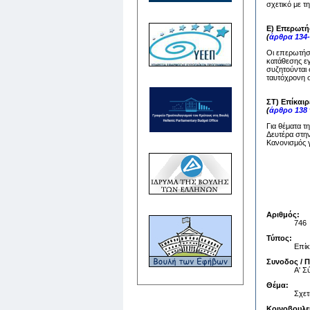
σχετικό με τ
Ε) Επερωτή
(
άρθρα 134-
Οι επερωτήσε
κατάθεσης ε
συζητούνται 
ταυτόχρονη σ
ΣΤ) Επίκαι
(
άρθρο 138
Για θέματα τ
Δευτέρα στην
Κανονισμός γ
Αριθμός:
746
Τύπος:
Επίκ
Συνοδος / 
Α' 
Θέμα:
Σχετ
Κοινοβουλε