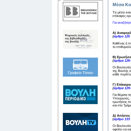
Μέσα Κο
Tα μέσα κoιν
επίκαιρες ερ
Για αναζήτη
Α) Αναφορέ
(
άρθρο 125
Καθένας ή π
το επιθυμούν
Β) Ερωτήσε
(
άρθρα 126
Οι Βουλευτέ
της Βουλής 
κάθε περίπτω
Γ) Επίκαιρε
(
άρθρα 129
Για θέματα τ
Υπουργούς, ο
ερωτήσεις πο
και στο Τμή
Δ) Αιτήσει
(
άρθρο 133
Οι Βουλευτέ
οφείλει να 