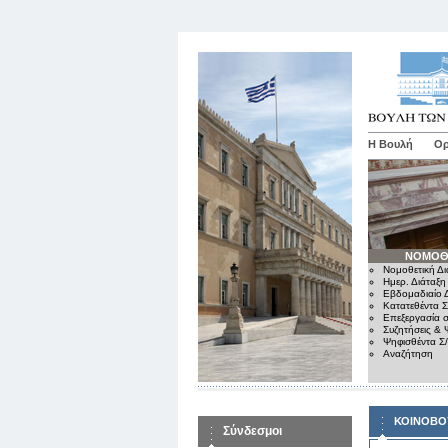
Η Βουλή
Ορ
ΝΟΜΟΘ
Νομοθετική Δι
Ημερ. Διάταξη
Εβδομαδιαίο Δ
Κατατεθέντα Σ
Επεξεργασία σ
Συζητήσεις & 
Ψηφισθέντα Σ
Αναζήτηση
ΚΟΙΝΟΒΟ
Σύνδεσμοι