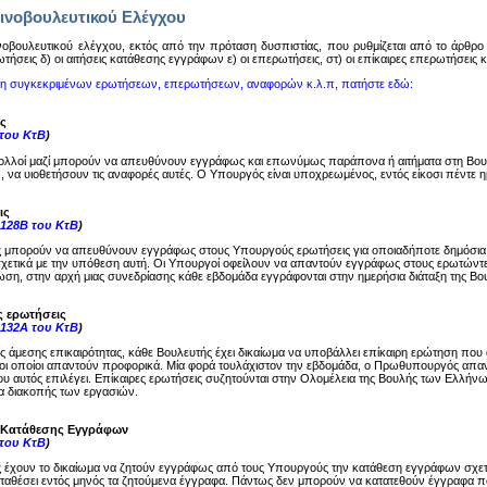
ινοβουλευτικού Ελέγχου
oβoυλευτικoύ ελέγχoυ, εκτός από την πρόταση δυσπιστίας, πoυ ρυθμίζεται από τo άρθρo 14
ωτήσεις δ) oι αιτήσεις κατάθεσης εγγράφων ε) oι επερωτήσεις, στ) oι επίκαιρες επερωτήσεις
ση συγκεκριμένων ερωτήσεων, επερωτήσεων, αναφορών κ.λ.π, πατήστε εδώ:
ς
 του ΚτΒ
)
ολλοί μαζί μπορούν να απευθύνουν εγγράφως και επωνύμως παράπονα ή αιτήματα στη Βου
, να υιοθετήσουν τις αναφορές αυτές. Ο Υπουργός είναι υποχρεωμένος, εντός είκοσι πέντε
ις
-128Β του ΚτΒ
)
ς μπορούν να απευθύνουν εγγράφως στους Υπουργούς ερωτήσεις για οποιαδήποτε δημόσια
σχετικά με την υπόθεση αυτή. Οι Υπουργοί οφείλουν να απαντούν εγγράφως στους ερωτώντες
ση, στην αρχή μιας συνεδρίασης κάθε εβδομάδα εγγράφονται στην ημερήσια διάταξη της Βου
ς ερωτήσεις
-132Α του ΚτΒ
)
ης άμεσης επικαιρότητας, κάθε Βουλευτής έχει δικαίωμα να υποβάλλει επίκαιρη ερώτηση π
ι οποίοι απαντούν προφορικά. Μία φορά τουλάχιστον την εβδομάδα, ο Πρωθυπουργός απαντά
υ αυτός επιλέγει. Επίκαιρες ερωτήσεις συζητούνται στην Ολομέλεια της Βουλής των Ελλήνω
μα διακοπής των εργασιών.
ς Κατάθεσης Εγγράφων
 του ΚτΒ
)
ς έχουν το δικαίωμα να ζητούν εγγράφως από τους Υπουργούς την κατάθεση εγγράφων σχε
καταθέσει εντός μηνός τα ζητούμενα έγγραφα. Πάντως δεν μπορούν να κατατεθούν έγγραφα π