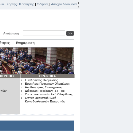
νία
|
Χάρτης Πλοήγησης
|
Οδηγίες
|
Ανοιχτά Δεδομένα
Αναζήτηση
ότητες
Ενημέρωση
ΠΙΤΡΟΠΕΣ
ΠΡΑΚΤΙΚΑ
Συνεδριάσεις Ολομέλειας
Ευρετήρια Πρακτικών Ολομέλειας
Αναθεωρήσεις Συντάγματος
ροπών
Διάσκεψη Προέδρων ΙΣΤ' Περ.
Οπτικο-ακουστικό υλικό Ολομέλειας
Οπτικο-ακουστικό υλικό
Κοινοβουλευτικών Επιτροπών