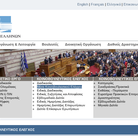
English
|
Français
|
Ελληνικά
|
Επικοινω
γάνωση & Λειτουργία
Βουλευτές
Διοικητική Οργάνωση
Διεθνείς Δραστηρι
ΕΤΙΚΟ ΕΡΓΟ
ΚΟΙΝΟΒΟΥΛΕΥΤΙΚΟΣ ΕΛΕΓΧΟΣ
ΚΟΙΝΟΒΟΥΛΕΥΤΙΚΕΣ Ε
αδικασία
Διαδικασίες
Κατηγορίες
 Ολομέλειας
Μέσα Κοινοβουλευτικού Ελέγχου
Συνεδριάσεις/Πρακτικά
ελτίο
Ειδικές Διαδικασίες
Εκθέσεις - Πορίσματα
/Ν ή Π/Ν
Ειδικές Συζητήσεις και Αποφάσεις
Ευρετήρια Πρακτικών Επιτ
τις Επιτροπές
Εβδομαδιαίο Δελτίο
Δραστηριότητες
Ψήφιση
Ειδικές Ημερήσιες Διατάξεις
Εβδομαδιαίο Δελτίο
/Ν
Ημερήσιες Διατάξεις Επερωτήσεων
Μηνιαίο Δελτίο
Δελτίο Επίκαιρων Ερωτήσεων
ΥΛΕΥΤΙΚΟΣ ΕΛΕΓΧΟΣ