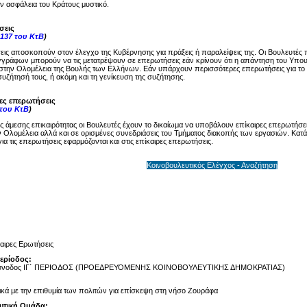
ην ασφάλεια του Κράτους μυστικό.
σεις
137 του ΚτΒ
)
ις αποσκοπούν στον έλεγχο της Κυβέρνησης για πράξεις ή παραλείψεις της. Οι Βουλευτές 
γγράφων μπορούν να τις μετατρέψουν σε επερωτήσεις εάν κρίνουν ότι η απάντηση του Υπου
στην Ολομέλεια της Βουλής των Ελλήνων. Εάν υπάρχουν περισσότερες επερωτήσεις για το ί
υζήτησή τους, ή ακόμη και τη γενίκευση της συζήτησης.
ρες επερωτήσεις
 του ΚτΒ
)
ης άμεσης επικαιρότητας οι Βουλευτές έχουν το δικαίωμα να υποβάλουν επίκαιρες επερωτήσει
 Ολομέλεια αλλά και σε ορισμένες συνεδριάσεις του Τμήματος διακοπής των εργασιών. Κατά 
ια τις επερωτήσεις εφαρμόζονται και στις επίκαιρες επερωτήσεις.
Κοινοβουλευτικός Ελέγχος - Αναζήτηση
αιρες Ερωτήσεις
Περίοδος:
Σύνοδος ΙΓ΄ ΠΕΡΙΟΔΟΣ (ΠΡΟΕΔΡΕΥΟΜΕΝΗΣ ΚΟΙΝΟΒΟΥΛΕΥΤΙΚΗΣ ΔΗΜΟΚΡΑΤΙΑΣ)
ικά με την επιθυμία των πολιτών για επίσκεψη στη νήσο Ζουράφα
υτική Ομάδα: