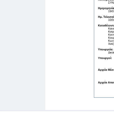
ΣΥΝ
Ημερομηνία
19/0
Ημ. Τελευτ
10/0
Καταθέτοντ
Καν
Κατρ
Κοντ
Κουρ
Κων
Χατζ
Υπουργεία:
Δικα
Υπουργοί:
Αρχεία Μέσ
Αρχεία Απα