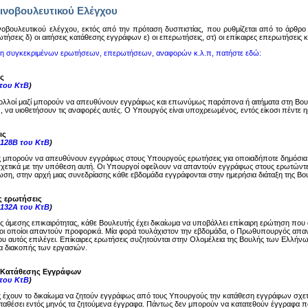
ινοβουλευτικού Ελέγχου
oβoυλευτικoύ ελέγχoυ, εκτός από την πρόταση δυσπιστίας, πoυ ρυθμίζεται από τo άρθρo 14
ωτήσεις δ) oι αιτήσεις κατάθεσης εγγράφων ε) oι επερωτήσεις, στ) oι επίκαιρες επερωτήσεις
ση συγκεκριμένων ερωτήσεων, επερωτήσεων, αναφορών κ.λ.π, πατήστε εδώ:
ς
 του ΚτΒ
)
ολλοί μαζί μπορούν να απευθύνουν εγγράφως και επωνύμως παράπονα ή αιτήματα στη Βου
, να υιοθετήσουν τις αναφορές αυτές. Ο Υπουργός είναι υποχρεωμένος, εντός είκοσι πέντε
ις
-128Β του ΚτΒ
)
ς μπορούν να απευθύνουν εγγράφως στους Υπουργούς ερωτήσεις για οποιαδήποτε δημόσια
σχετικά με την υπόθεση αυτή. Οι Υπουργοί οφείλουν να απαντούν εγγράφως στους ερωτώντες
ση, στην αρχή μιας συνεδρίασης κάθε εβδομάδα εγγράφονται στην ημερήσια διάταξη της Βου
ς ερωτήσεις
-132Α του ΚτΒ
)
ης άμεσης επικαιρότητας, κάθε Βουλευτής έχει δικαίωμα να υποβάλλει επίκαιρη ερώτηση π
ι οποίοι απαντούν προφορικά. Μία φορά τουλάχιστον την εβδομάδα, ο Πρωθυπουργός απαντά
υ αυτός επιλέγει. Επίκαιρες ερωτήσεις συζητούνται στην Ολομέλεια της Βουλής των Ελλήνω
μα διακοπής των εργασιών.
ς Κατάθεσης Εγγράφων
 του ΚτΒ
)
ς έχουν το δικαίωμα να ζητούν εγγράφως από τους Υπουργούς την κατάθεση εγγράφων σχε
καταθέσει εντός μηνός τα ζητούμενα έγγραφα. Πάντως δεν μπορούν να κατατεθούν έγγραφα π