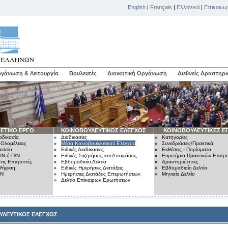
English
|
Français
|
Ελληνικά
|
Επικοινω
γάνωση & Λειτουργία
Βουλευτές
Διοικητική Οργάνωση
Διεθνείς Δραστηρι
ΕΤΙΚΟ ΕΡΓΟ
ΚΟΙΝΟΒΟΥΛΕΥΤΙΚΟΣ ΕΛΕΓΧΟΣ
ΚΟΙΝΟΒΟΥΛΕΥΤΙΚΕΣ Ε
αδικασία
Διαδικασίες
Κατηγορίες
 Ολομέλειας
Μέσα Κοινοβουλευτικού Ελέγχου
Συνεδριάσεις/Πρακτικά
ελτίο
Ειδικές Διαδικασίες
Εκθέσεις - Πορίσματα
/Ν ή Π/Ν
Ειδικές Συζητήσεις και Αποφάσεις
Ευρετήρια Πρακτικών Επιτ
τις Επιτροπές
Εβδομαδιαίο Δελτίο
Δραστηριότητες
Ψήφιση
Ειδικές Ημερήσιες Διατάξεις
Εβδομαδιαίο Δελτίο
/Ν
Ημερήσιες Διατάξεις Επερωτήσεων
Μηνιαίο Δελτίο
Δελτίο Επίκαιρων Ερωτήσεων
ΥΛΕΥΤΙΚΟΣ ΕΛΕΓΧΟΣ