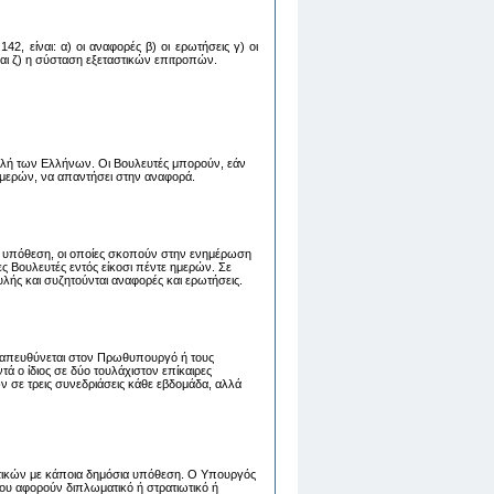
2, είναι: α) oι αναφoρές β) oι ερωτήσεις γ) oι
 και ζ) η σύσταση εξεταστικών επιτροπών.
λή των Ελλήνων. Οι Βουλευτές μπορούν, εάν
 ημερών, να απαντήσει στην αναφορά.
 υπόθεση, οι οποίες σκοπούν στην ενημέρωση
 Βουλευτές εντός είκοσι πέντε ημερών. Σε
λής και συζητούνται αναφορές και ερωτήσεις.
ου απευθύνεται στον Πρωθυπουργό ή τους
 ο ίδιος σε δύο τουλάχιστον επίκαιρες
ν σε τρεις συνεδριάσεις κάθε εβδομάδα, αλλά
τικών με κάποια δημόσια υπόθεση. Ο Υπουργός
ου αφορούν διπλωματικό ή στρατιωτικό ή