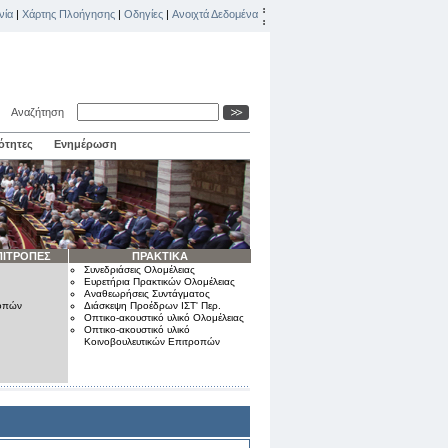
νία
|
Χάρτης Πλοήγησης
|
Οδηγίες
|
Ανοιχτά Δεδομένα
Αναζήτηση
ότητες
Ενημέρωση
ΠΙΤΡΟΠΕΣ
ΠΡΑΚΤΙΚΑ
Συνεδριάσεις Ολομέλειας
Ευρετήρια Πρακτικών Ολομέλειας
Αναθεωρήσεις Συντάγματος
ροπών
Διάσκεψη Προέδρων ΙΣΤ' Περ.
Οπτικο-ακουστικό υλικό Ολομέλειας
Οπτικο-ακουστικό υλικό
Κοινοβουλευτικών Επιτροπών