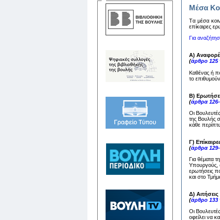
Μέσα Κο
Tα μέσα κoιν
επίκαιρες ερ
Για αναζήτη
Α) Αναφορέ
(
άρθρο 125
Καθένας ή π
το επιθυμούν
Β) Ερωτήσε
(
άρθρα 126
Οι Βουλευτέ
της Βουλής 
κάθε περίπτω
Γ) Επίκαιρε
(
άρθρα 129
Για θέματα τ
Υπουργούς, ο
ερωτήσεις πο
και στο Τμή
Δ) Αιτήσει
(
άρθρο 133
Οι Βουλευτέ
οφείλει να 