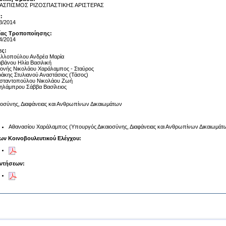
ΑΣΠΙΣΜΟΣ ΡΙΖΟΣΠΑΣΤΙΚΗΣ ΑΡΙΣΤΕΡΑΣ
:
3/2014
αίας Τροποποίησης:
4/2014
ες:
ελλοπούλου Ανδρέα Μαρία
ιβάνου Ηλία Βασιλική
ονής Νικολάου Χαράλαμπος - Σταύρος
άκης Στυλιανού Αναστάσιος (Τάσος)
σταντοπούλου Νικολάου Ζωή
ηλάμπρου Σάββα Βασίλειος
ιοσύνης, Διαφάνειας και Ανθρωπίνων Δικαιωμάτων
Αθανασίου Χαράλαμπος (Υπουργός Δικαιοσύνης, Διαφάνειας και Ανθρωπίνων Δικαιωμάτ
ων Κοινοβουλευτικού Ελέγχου:
ντήσεων: