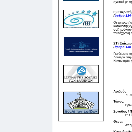
σχετικό με τ
Ε) Επερωτή
(
άρθρα 134-
Οι επερωτήσε
κατάθεσης ε
συζητούνται 
ταυτόχρονη σ
ΣΤ) Επίκαι
(
άρθρο 138
Για θέματα τ
Δευτέρα στην
Κανονισμός γ
Αριθμός:
710
Τύπος:
Ερωτ
Συνοδος / 
Β' 
Θέμα:
Απαρ
Κοινοβουλε