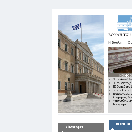
Η Βουλή
Ορ
ΝΟΜΟΘ
Νομοθετική Δι
Ημερ. Διάταξη
Εβδομαδιαίο Δ
Κατατεθέντα Σ
Επεξεργασία σ
Συζητήσεις & 
Ψηφισθέντα Σ
Αναζήτηση
ΚΟΙΝΟΒΟ
Σύνδεσμοι