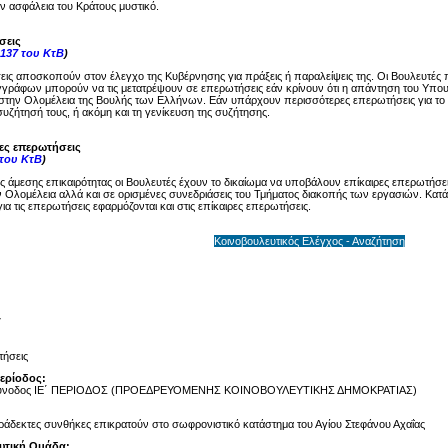
ην ασφάλεια του Κράτους μυστικό.
σεις
137 του ΚτΒ
)
ις αποσκοπούν στον έλεγχο της Κυβέρνησης για πράξεις ή παραλείψεις της. Οι Βουλευτές 
γγράφων μπορούν να τις μετατρέψουν σε επερωτήσεις εάν κρίνουν ότι η απάντηση του Υπου
στην Ολομέλεια της Βουλής των Ελλήνων. Εάν υπάρχουν περισσότερες επερωτήσεις για το ί
υζήτησή τους, ή ακόμη και τη γενίκευση της συζήτησης.
ρες επερωτήσεις
 του ΚτΒ
)
ης άμεσης επικαιρότητας οι Βουλευτές έχουν το δικαίωμα να υποβάλουν επίκαιρες επερωτήσει
 Ολομέλεια αλλά και σε ορισμένες συνεδριάσεις του Τμήματος διακοπής των εργασιών. Κατά 
ια τις επερωτήσεις εφαρμόζονται και στις επίκαιρες επερωτήσεις.
Κοινοβουλευτικός Ελέγχος - Αναζήτηση
7
ήσεις
Περίοδος:
Σύνοδος ΙΕ΄ ΠΕΡΙΟΔΟΣ (ΠΡΟΕΔΡΕΥΟΜΕΝΗΣ ΚΟΙΝΟΒΟΥΛΕΥΤΙΚΗΣ ΔΗΜΟΚΡΑΤΙΑΣ)
άδεκτες συνθήκες επικρατούν στο σωφρονιστικό κατάστημα του Αγίου Στεφάνου Αχαΐας
υτική Ομάδα: