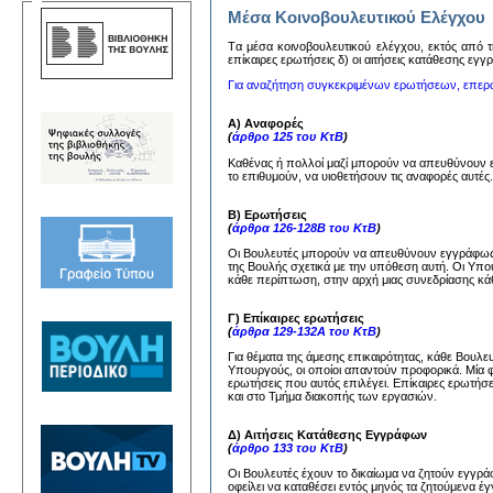
Μέσα Κοινοβουλευτικού Ελέγχου
Tα μέσα κoινoβoυλευτικoύ ελέγχoυ, εκτός από τη
επίκαιρες ερωτήσεις δ) oι αιτήσεις κατάθεσης εγ
Για αναζήτηση συγκεκριμένων ερωτήσεων, επερ
Α) Αναφορές
(
άρθρο 125 του ΚτΒ
)
Καθένας ή πολλοί μαζί μπορούν να απευθύνουν
το επιθυμούν, να υιοθετήσουν τις αναφορές αυτέ
Β) Ερωτήσεις
(
άρθρα 126-128Β του ΚτΒ
)
Οι Βουλευτές μπορούν να απευθύνουν εγγράφως 
της Βουλής σχετικά με την υπόθεση αυτή. Οι Υπ
κάθε περίπτωση, στην αρχή μιας συνεδρίασης κάθ
Γ) Επίκαιρες ερωτήσεις
(
άρθρα 129-132Α του ΚτΒ
)
Για θέματα της άμεσης επικαιρότητας, κάθε Βουλ
Υπουργούς, οι οποίοι απαντούν προφορικά. Μία 
ερωτήσεις που αυτός επιλέγει. Επίκαιρες ερωτήσ
και στο Τμήμα διακοπής των εργασιών.
Δ) Αιτήσεις Κατάθεσης Εγγράφων
(
άρθρο 133 του ΚτΒ
)
Οι Βουλευτές έχουν το δικαίωμα να ζητούν εγγ
οφείλει να καταθέσει εντός μηνός τα ζητούμενα