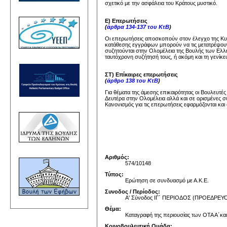
σχετικό με την ασφάλεια του Κράτους μυστικό.
Ε) Επερωτήσεις
(
άρθρα 134-137 του ΚτΒ
)
Οι επερωτήσεις αποσκοπούν στον έλεγχο της Κυβέ
κατάθεσης εγγράφων μπορούν να τις μετατρέψουν
συζητούνται στην Ολομέλεια της Βουλής των Ελλή
ταυτόχρονη συζήτησή τους, ή ακόμη και τη γενίκε
ΣΤ) Επίκαιρες επερωτήσεις
(
άρθρο 138 του ΚτΒ
)
Για θέματα της άμεσης επικαιρότητας οι Βουλευτέ
Δευτέρα στην Ολομέλεια αλλά και σε ορισμένες σ
Κανονισμός για τις επερωτήσεις εφαρμόζονται και 
Αριθμός:
574/10148
Τύπος:
Ερώτηση σε συνδυασμό με Α.Κ.Ε.
Συνοδος / Περίοδος:
Α' Σύνοδος ΙΓ΄ ΠΕΡΙΟΔΟΣ (ΠΡΟΕΔΡ
Θέμα:
Καταγραφή της περιουσίας των ΟΤΑ Α΄και
Κοινοβουλευτική Ομάδα: