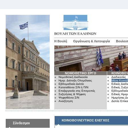
Η Βουλή
Οργάνωση & Λειτουργία
Βουλευτ
ΝΟΜΟΘΕΤΙΚΟ ΕΡΓΟ
ΚΟΙΝΟΒΟΥ
Νομοθετική Διαδικασία
Διαδικασίες
Ημερ. Διάταξη Ολομέλειας
Μέσα Κοινοβ
Εβδομαδιαίο Δελτίο
Ειδικές Διαδι
Κατατεθέντα Σ/Ν ή Π/Ν
Ειδικές Συζη
Επεξεργασία στις Επιτροπές
Εβδομαδιαίο
Συζητήσεις & Ψήφιση
Ειδικές Ημερ
Ψηφισθέντα Σ/Ν
Ημερήσιες Δ
Αναζήτηση
Δελτίο Επίκ
ΚΟΙΝΟΒΟΥΛΕΥΤΙΚΟΣ ΕΛΕΓΧΟΣ
Σύνδεσμοι