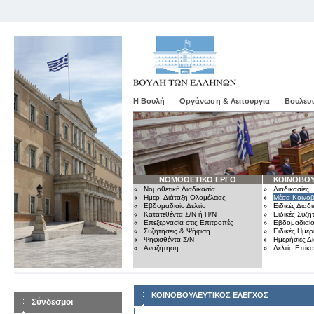
Η Βουλή
Οργάνωση & Λειτουργία
Βουλευτ
ΝΟΜΟΘΕΤΙΚΟ ΕΡΓΟ
ΚΟΙΝΟΒΟΥ
Νομοθετική Διαδικασία
Διαδικασίες
Ημερ. Διάταξη Ολομέλειας
Μέσα Κοινοβ
Εβδομαδιαίο Δελτίο
Ειδικές Διαδι
Κατατεθέντα Σ/Ν ή Π/Ν
Ειδικές Συζη
Επεξεργασία στις Επιτροπές
Εβδομαδιαίο
Συζητήσεις & Ψήφιση
Ειδικές Ημερ
Ψηφισθέντα Σ/Ν
Ημερήσιες Δ
Αναζήτηση
Δελτίο Επίκ
ΚΟΙΝΟΒΟΥΛΕΥΤΙΚΟΣ ΕΛΕΓΧΟΣ
Σύνδεσμοι