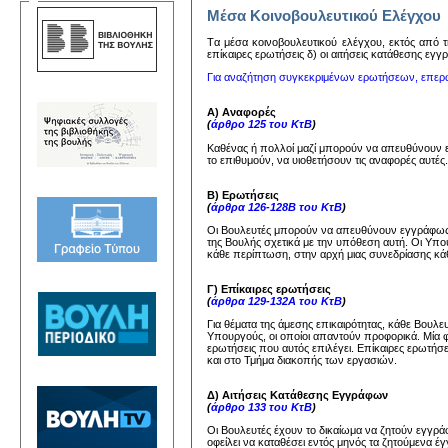
Μέσα Κοινοβουλευτικού Ελέγχου
Tα μέσα κoινoβoυλευτικoύ ελέγχoυ, εκτός από τη
επίκαιρες ερωτήσεις δ) oι αιτήσεις κατάθεσης εγ
Για αναζήτηση συγκεκριμένων ερωτήσεων, επερ
Α) Αναφορές
(
άρθρο 125 του ΚτΒ
)
Καθένας ή πολλοί μαζί μπορούν να απευθύνουν
το επιθυμούν, να υιοθετήσουν τις αναφορές αυτέ
Β) Ερωτήσεις
(
άρθρα 126-128Β του ΚτΒ
)
Οι Βουλευτές μπορούν να απευθύνουν εγγράφως 
της Βουλής σχετικά με την υπόθεση αυτή. Οι Υπ
κάθε περίπτωση, στην αρχή μιας συνεδρίασης κάθ
Γ) Επίκαιρες ερωτήσεις
(
άρθρα 129-132Α του ΚτΒ
)
Για θέματα της άμεσης επικαιρότητας, κάθε Βουλ
Υπουργούς, οι οποίοι απαντούν προφορικά. Μία 
ερωτήσεις που αυτός επιλέγει. Επίκαιρες ερωτήσ
και στο Τμήμα διακοπής των εργασιών.
Δ) Αιτήσεις Κατάθεσης Εγγράφων
(
άρθρο 133 του ΚτΒ
)
Οι Βουλευτές έχουν το δικαίωμα να ζητούν εγγ
οφείλει να καταθέσει εντός μηνός τα ζητούμενα