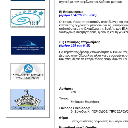
σχετικό με την ασφάλεια του Κράτους μυστικό.
Ε) Επερωτήσεις
(
άρθρα 134-137 του ΚτΒ
)
Οι επερωτήσεις αποσκοπούν στον έλεγχο της Κυβέ
κατάθεσης εγγράφων μπορούν να τις μετατρέψουν
συζητούνται στην Ολομέλεια της Βουλής των Ελλή
ταυτόχρονη συζήτησή τους, ή ακόμη και τη γενίκε
ΣΤ) Επίκαιρες επερωτήσεις
(
άρθρο 138 του ΚτΒ
)
Για θέματα της άμεσης επικαιρότητας οι Βουλευτέ
Δευτέρα στην Ολομέλεια αλλά και σε ορισμένες σ
Κανονισμός για τις επερωτήσεις εφαρμόζονται και 
Αριθμός:
728
Τύπος:
Επίκαιρες Ερωτήσεις
Συνοδος / Περίοδος:
Β΄ Σύνοδος Κ΄ ΠΕΡΙΟΔΟΣ (ΠΡΟΕΔΡΕ
Θέμα:
Για τις συνθήκες ασφαλείας των αερομετ
Κοινοβουλευτική Ομάδα: