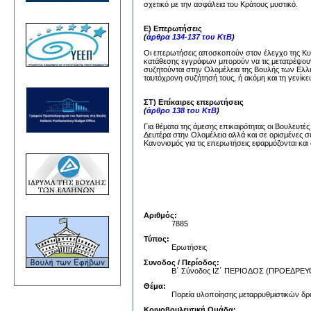
σχετικό με την ασφάλεια του Κράτους μυστικό.
Ε) Επερωτήσεις
(
άρθρα 134-137 του ΚτΒ
)
Οι επερωτήσεις αποσκοπούν στον έλεγχο της Κυβέ
κατάθεσης εγγράφων μπορούν να τις μετατρέψουν
συζητούνται στην Ολομέλεια της Βουλής των Ελλή
ταυτόχρονη συζήτησή τους, ή ακόμη και τη γενίκε
ΣΤ) Επίκαιρες επερωτήσεις
(
άρθρο 138 του ΚτΒ
)
Για θέματα της άμεσης επικαιρότητας οι Βουλευτέ
Δευτέρα στην Ολομέλεια αλλά και σε ορισμένες σ
Κανονισμός για τις επερωτήσεις εφαρμόζονται και 
Αριθμός:
7885
Τύπος:
Ερωτήσεις
Συνοδος / Περίοδος:
Β΄ Σύνοδος ΙΖ΄ ΠΕΡΙΟΔΟΣ (ΠΡΟΕΔΡ
Θέμα:
Πορεία υλοποίησης μεταρρυθμιστικών δρ
Κοινοβουλευτική Ομάδα: