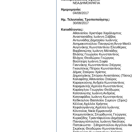
ΝΕΑ ΔΗΜΟΚΡΑΤΙΑ
Ημερομηνία:
04/08/2017
Ημ. Τελευταίας Τροποποίησης:
30/08/2017
Καταθέτοντες:
Αθανασίου Χριστόφα Χαράλαμπος
Αναστασιάδης Ιωάννη Σάββας
Αντωνιάδης Δημητρίου Ιωάννης
Ασημακοπούλου Παναγιώτη Άννα-Μισέλ
Αυγενάκης Κωνσταντίνου Ελευθέριος
Βαρβιτσιώτης Ιωάννη Μιλτιάδης
Βλάσης Γεωργίου Κωνσταντίνος
Βλάχος Θεοδώρου Γεώργιος
Βούλτεψη Ιωάννη Σοφία
Γιαννάκης Κωνσταντίνου Στέργιος
Γκιουλέκας Πέτρου Κωνσταντίνος
Δήμας Σταύρου Χρίστος
Δημοσχάκης Σπύρου Αναστάσιος (Τάσος)
Καλαφάτης Αθανασίου Σταύρος
Καραγκούνης Ανδρέα Κωνσταντίνος
Καραμανλής Αχιλλέα Κωνσταντίνος
Καράογλου Γεωργίου Θεόδωρος
Κατσανιώτης Ιωάννη Ανδρέας
Κατσαφάδος Ιωάννη Κωνσταντίνος
Κεδίκογλου Βασιλείου Συμεών (Σίμος)
Κέλλας Αχιλλέα Χρήστος
Κεφαλογιάννης Αχιλλέα Ιωάννης
Κόνσολας Νικία Εμμανουήλ
Κουμουτσάκος Σπυρίδωνος Γεώργιος
Κυριαζίδης Τριαντάφυλλου Δημήτριος
Παναγιωτόπουλος Ιωάννη Νικόλαος
Παπακώστα - Σιδηροπούλου Αγγέλου Αικ
Σκρέκας Θεοδώρου Κωνσταντίνος