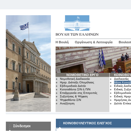
Η Βουλή
Οργάνωση & Λειτουργία
Βουλευτ
ΝΟΜΟΘΕΤΙΚΟ ΕΡΓΟ
ΚΟΙΝΟΒΟΥ
Νομοθετική Διαδικασία
Διαδικασίες
Ημερ. Διάταξη Ολομέλειας
Μέσα Κοινοβ
Εβδομαδιαίο Δελτίο
Ειδικές Διαδι
Κατατεθέντα Σ/Ν ή Π/Ν
Ειδικές Συζη
Επεξεργασία στις Επιτροπές
Εβδομαδιαίο
Συζητήσεις & Ψήφιση
Ειδικές Ημερ
Ψηφισθέντα Σ/Ν
Ημερήσιες Δ
Αναζήτηση
Δελτίο Επίκ
ΚΟΙΝΟΒΟΥΛΕΥΤΙΚΟΣ ΕΛΕΓΧΟΣ
Σύνδεσμοι