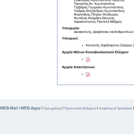
Σταϊκούρας Κωνσταντίνου Χρήστος
Τασούλας Αν. Κωνσταντίνος
Τζαβάρας Γεωργίου Κωνσταντίνος
Τσιάρας Αλεξάνδρου Κωνσταντίνος
Φορτσάκης Πέτρου Θεόδωρος
Φωτήλας Ασημάκη Ιάσωνας
Χαρακόπουλος Παντελή Μάξιμος
Υπουργεία:
Δικαιοσύνης, Διαφάνειας και Ανθρωπίνω
Υπουργοί:
Κοντονής Χαράλαμπος-Σταύρος (
Αρχεία Μέσων Κοινοβουλευτικού Ελέγχου:
Αρχεία Απαντήσεων:
WEB-Mail
WEB-Apps
|
|
|
|
Όροι χρήσης
Προσωπικά δεδομένα
Ασφάλεια & Πρόσβαση