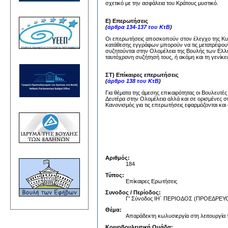
σχετικό με την ασφάλεια του Κράτους μυστικό.
Ε) Επερωτήσεις
(
άρθρα 134-137 του ΚτΒ
)
Οι επερωτήσεις αποσκοπούν στον έλεγχο της Κυβέ
κατάθεσης εγγράφων μπορούν να τις μετατρέψουν
συζητούνται στην Ολομέλεια της Βουλής των Ελλή
ταυτόχρονη συζήτησή τους, ή ακόμη και τη γενίκε
ΣΤ) Επίκαιρες επερωτήσεις
(
άρθρο 138 του ΚτΒ
)
Για θέματα της άμεσης επικαιρότητας οι Βουλευτέ
Δευτέρα στην Ολομέλεια αλλά και σε ορισμένες σ
Κανονισμός για τις επερωτήσεις εφαρμόζονται και 
Αριθμός:
184
Τύπος:
Επίκαιρες Ερωτήσεις
Συνοδος / Περίοδος:
Γ' Σύνοδος ΙΗ΄ ΠΕΡΙΟΔΟΣ (ΠΡΟΕΔΡ
Θέμα:
Απαράδεκτη κωλυσιεργία στη λειτουργία 
Κοινοβουλευτική Ομάδα: