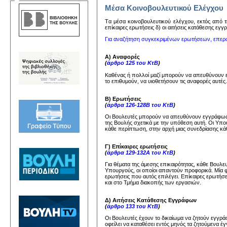
Μέσα Κοινοβουλευτικού Ελέγχου
Tα μέσα κoινoβoυλευτικoύ ελέγχoυ, εκτός από τη
επίκαιρες ερωτήσεις δ) oι αιτήσεις κατάθεσης εγ
Για αναζήτηση συγκεκριμένων ερωτήσεων, επερ
Α) Αναφορές
(
άρθρο 125 του ΚτΒ
)
Καθένας ή πολλοί μαζί μπορούν να απευθύνουν
το επιθυμούν, να υιοθετήσουν τις αναφορές αυτέ
Β) Ερωτήσεις
(
άρθρα 126-128Β του ΚτΒ
)
Οι Βουλευτές μπορούν να απευθύνουν εγγράφως 
της Βουλής σχετικά με την υπόθεση αυτή. Οι Υπ
κάθε περίπτωση, στην αρχή μιας συνεδρίασης κάθ
Γ) Επίκαιρες ερωτήσεις
(
άρθρα 129-132Α του ΚτΒ
)
Για θέματα της άμεσης επικαιρότητας, κάθε Βουλ
Υπουργούς, οι οποίοι απαντούν προφορικά. Μία 
ερωτήσεις που αυτός επιλέγει. Επίκαιρες ερωτήσ
και στο Τμήμα διακοπής των εργασιών.
Δ) Αιτήσεις Κατάθεσης Εγγράφων
(
άρθρο 133 του ΚτΒ
)
Οι Βουλευτές έχουν το δικαίωμα να ζητούν εγγ
οφείλει να καταθέσει εντός μηνός τα ζητούμενα