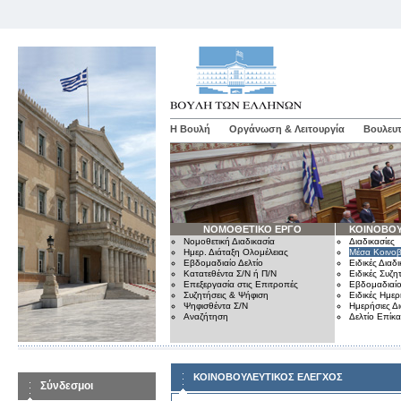
Η Βουλή
Οργάνωση & Λειτουργία
Βουλευτ
ΝΟΜΟΘΕΤΙΚΟ ΕΡΓΟ
ΚΟΙΝΟΒΟΥ
Νομοθετική Διαδικασία
Διαδικασίες
Ημερ. Διάταξη Ολομέλειας
Μέσα Κοινοβ
Εβδομαδιαίο Δελτίο
Ειδικές Διαδι
Κατατεθέντα Σ/Ν ή Π/Ν
Ειδικές Συζη
Επεξεργασία στις Επιτροπές
Εβδομαδιαίο
Συζητήσεις & Ψήφιση
Ειδικές Ημερ
Ψηφισθέντα Σ/Ν
Ημερήσιες Δ
Αναζήτηση
Δελτίο Επίκ
ΚΟΙΝΟΒΟΥΛΕΥΤΙΚΟΣ ΕΛΕΓΧΟΣ
Σύνδεσμοι