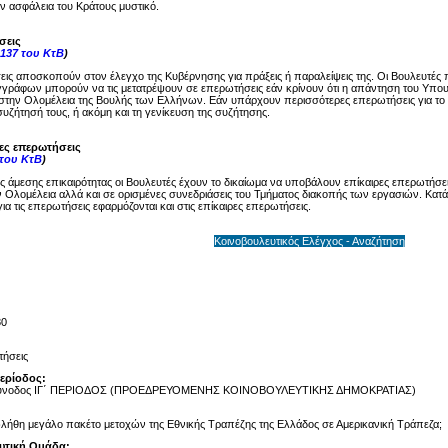
ην ασφάλεια του Κράτους μυστικό.
σεις
137 του ΚτΒ
)
ις αποσκοπούν στον έλεγχο της Κυβέρνησης για πράξεις ή παραλείψεις της. Οι Βουλευτές 
γγράφων μπορούν να τις μετατρέψουν σε επερωτήσεις εάν κρίνουν ότι η απάντηση του Υπου
στην Ολομέλεια της Βουλής των Ελλήνων. Εάν υπάρχουν περισσότερες επερωτήσεις για το ί
υζήτησή τους, ή ακόμη και τη γενίκευση της συζήτησης.
ρες επερωτήσεις
 του ΚτΒ
)
ης άμεσης επικαιρότητας οι Βουλευτές έχουν το δικαίωμα να υποβάλουν επίκαιρες επερωτήσει
 Ολομέλεια αλλά και σε ορισμένες συνεδριάσεις του Τμήματος διακοπής των εργασιών. Κατά 
ια τις επερωτήσεις εφαρμόζονται και στις επίκαιρες επερωτήσεις.
Κοινοβουλευτικός Ελέγχος - Αναζήτηση
80
ήσεις
Περίοδος:
Σύνοδος ΙΓ΄ ΠΕΡΙΟΔΟΣ (ΠΡΟΕΔΡΕΥΟΜΕΝΗΣ ΚΟΙΝΟΒΟΥΛΕΥΤΙΚΗΣ ΔΗΜΟΚΡΑΤΙΑΣ)
ήθη μεγάλο πακέτο μετοχών της Εθνικής Τραπέζης της Ελλάδος σε Αμερικανική Τράπεζα;
υτική Ομάδα: