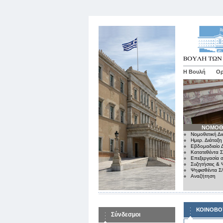
Η Βουλή
Ορ
ΝΟΜΟΘ
Νομοθετική Δι
Ημερ. Διάταξη
Εβδομαδιαίο Δ
Κατατεθέντα Σ
Επεξεργασία σ
Συζητήσεις & 
Ψηφισθέντα Σ
Αναζήτηση
ΚΟΙΝΟΒΟ
Σύνδεσμοι