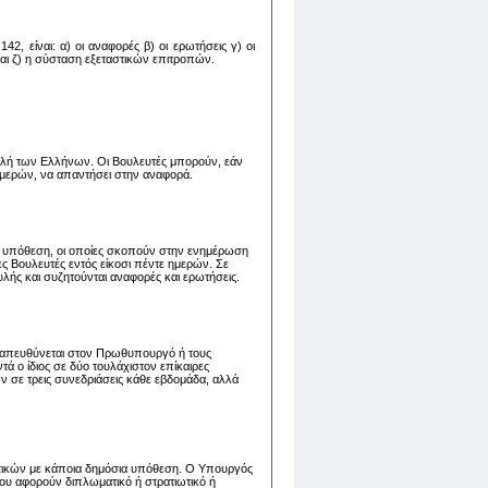
2, είναι: α) oι αναφoρές β) oι ερωτήσεις γ) oι
 και ζ) η σύσταση εξεταστικών επιτροπών.
λή των Ελλήνων. Οι Βουλευτές μπορούν, εάν
 ημερών, να απαντήσει στην αναφορά.
 υπόθεση, οι οποίες σκοπούν στην ενημέρωση
 Βουλευτές εντός είκοσι πέντε ημερών. Σε
λής και συζητούνται αναφορές και ερωτήσεις.
ου απευθύνεται στον Πρωθυπουργό ή τους
 ο ίδιος σε δύο τουλάχιστον επίκαιρες
ν σε τρεις συνεδριάσεις κάθε εβδομάδα, αλλά
τικών με κάποια δημόσια υπόθεση. Ο Υπουργός
ου αφορούν διπλωματικό ή στρατιωτικό ή