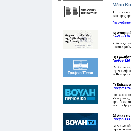
Μέσα Κο
Tα μέσα κoιν
επίκαιρες ερ
Για αναζήτη
Α) Αναφορέ
(
άρθρο 125
Καθένας ή π
το επιθυμούν
Β) Ερωτήσε
(
άρθρα 126
Οι Βουλευτέ
της Βουλής 
κάθε περίπτω
Γ) Επίκαιρε
(
άρθρα 129
Για θέματα τ
Υπουργούς, ο
ερωτήσεις πο
και στο Τμή
Δ) Αιτήσει
(
άρθρο 133
Οι Βουλευτέ
οφείλει να 