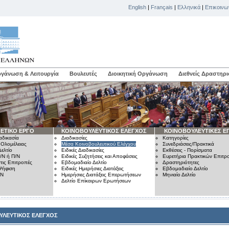
English
|
Français
|
Ελληνικά
|
Επικοινω
γάνωση & Λειτουργία
Βουλευτές
Διοικητική Οργάνωση
Διεθνείς Δραστηρι
ΕΤΙΚΟ ΕΡΓΟ
ΚΟΙΝΟΒΟΥΛΕΥΤΙΚΟΣ ΕΛΕΓΧΟΣ
ΚΟΙΝΟΒΟΥΛΕΥΤΙΚΕΣ Ε
αδικασία
Διαδικασίες
Κατηγορίες
 Ολομέλειας
Μέσα Κοινοβουλευτικού Ελέγχου
Συνεδριάσεις/Πρακτικά
ελτίο
Ειδικές Διαδικασίες
Εκθέσεις - Πορίσματα
/Ν ή Π/Ν
Ειδικές Συζητήσεις και Αποφάσεις
Ευρετήρια Πρακτικών Επιτ
τις Επιτροπές
Εβδομαδιαίο Δελτίο
Δραστηριότητες
Ψήφιση
Ειδικές Ημερήσιες Διατάξεις
Εβδομαδιαίο Δελτίο
/Ν
Ημερήσιες Διατάξεις Επερωτήσεων
Μηνιαίο Δελτίο
Δελτίο Επίκαιρων Ερωτήσεων
ΥΛΕΥΤΙΚΟΣ ΕΛΕΓΧΟΣ