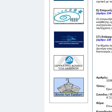
σχετικό με τ
Ε) Επερωτή
(
άρθρα 134-
Οι επερωτήσε
κατάθεσης ε
συζητούνται 
ταυτόχρονη σ
ΣΤ) Επίκαι
(
άρθρο 138
Για θέματα τ
Δευτέρα στην
Κανονισμός γ
Αριθμός:
103
Τύπος:
Ερωτ
Συνοδος / 
Α' 
Θέμα:
Επωλ
Κοινοβουλε