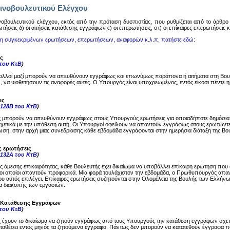
ινοβουλευτικού Ελέγχου
oβoυλευτικoύ ελέγχoυ, εκτός από την πρόταση δυσπιστίας, πoυ ρυθμίζεται από τo άρθρo 14
ωτήσεις δ) oι αιτήσεις κατάθεσης εγγράφων ε) oι επερωτήσεις, στ) oι επίκαιρες επερωτήσεις
ση συγκεκριμένων ερωτήσεων, επερωτήσεων, αναφορών κ.λ.π, πατήστε εδώ:
ς
 του ΚτΒ
)
ολλοί μαζί μπορούν να απευθύνουν εγγράφως και επωνύμως παράπονα ή αιτήματα στη Βου
, να υιοθετήσουν τις αναφορές αυτές. Ο Υπουργός είναι υποχρεωμένος, εντός είκοσι πέντε
ις
-128Β του ΚτΒ
)
ς μπορούν να απευθύνουν εγγράφως στους Υπουργούς ερωτήσεις για οποιαδήποτε δημόσια
σχετικά με την υπόθεση αυτή. Οι Υπουργοί οφείλουν να απαντούν εγγράφως στους ερωτώντες
ση, στην αρχή μιας συνεδρίασης κάθε εβδομάδα εγγράφονται στην ημερήσια διάταξη της Βου
ς ερωτήσεις
-132Α του ΚτΒ
)
ης άμεσης επικαιρότητας, κάθε Βουλευτής έχει δικαίωμα να υποβάλλει επίκαιρη ερώτηση π
ι οποίοι απαντούν προφορικά. Μία φορά τουλάχιστον την εβδομάδα, ο Πρωθυπουργός απαντά
υ αυτός επιλέγει. Επίκαιρες ερωτήσεις συζητούνται στην Ολομέλεια της Βουλής των Ελλήνω
μα διακοπής των εργασιών.
ς Κατάθεσης Εγγράφων
 του ΚτΒ
)
ς έχουν το δικαίωμα να ζητούν εγγράφως από τους Υπουργούς την κατάθεση εγγράφων σχε
καταθέσει εντός μηνός τα ζητούμενα έγγραφα. Πάντως δεν μπορούν να κατατεθούν έγγραφα π