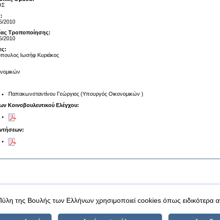
ΟΣ
:
5/2010
αίας Τροποποίησης:
5/2010
ες:
πουλος Ιωσήφ Κυριάκος
ονομικών
Παπακωνσταντίνου Γεώργιος (Υπουργός Οικονομικών )
ων Κοινοβουλευτικού Ελέγχου:
ντήσεων:
|
|
 δεδομένα
Ασφάλεια & Πρόσβαση
Πύλη της Βουλής των Ελλήνων χρησιμοποιεί cookies όπως ειδικότερα 