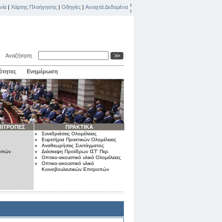
νία
|
Χάρτης Πλοήγησης
|
Οδηγίες
|
Ανοιχτά Δεδομένα
Αναζήτηση
ότητες
Ενημέρωση
ΠΙΤΡΟΠΕΣ
ΠΡΑΚΤΙΚΑ
Συνεδριάσεις Ολομέλειας
Ευρετήρια Πρακτικών Ολομέλειας
Αναθεωρήσεις Συντάγματος
ροπών
Διάσκεψη Προέδρων ΙΣΤ' Περ.
Οπτικο-ακουστικό υλικό Ολομέλειας
Οπτικο-ακουστικό υλικό
Κοινοβουλευτικών Επιτροπών