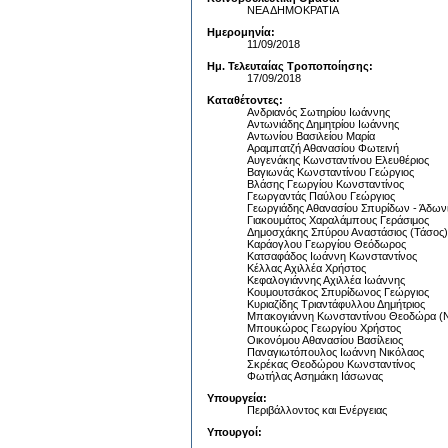
ΝΕΑ ΔΗΜΟΚΡΑΤΙΑ
Ημερομηνία:
11/09/2018
Ημ. Τελευταίας Τροποποίησης:
17/09/2018
Καταθέτοντες:
Ανδριανός Σωτηρίου Ιωάννης
Αντωνιάδης Δημητρίου Ιωάννης
Αντωνίου Βασιλείου Μαρία
Αραμπατζή Αθανασίου Φωτεινή
Αυγενάκης Κωνσταντίνου Ελευθέριος
Βαγιωνάς Κωνσταντίνου Γεώργιος
Βλάσης Γεωργίου Κωνσταντίνος
Γεωργαντάς Παύλου Γεώργιος
Γεωργιάδης Αθανασίου Σπυρίδων - Άδων
Γιακουμάτος Χαραλάμπους Γεράσιμος
Δημοσχάκης Σπύρου Αναστάσιος (Τάσος)
Καράογλου Γεωργίου Θεόδωρος
Κατσαφάδος Ιωάννη Κωνσταντίνος
Κέλλας Αχιλλέα Χρήστος
Κεφαλογιάννης Αχιλλέα Ιωάννης
Κουμουτσάκος Σπυρίδωνος Γεώργιος
Κυριαζίδης Τριαντάφυλλου Δημήτριος
Μπακογιάννη Κωνσταντίνου Θεοδώρα (
Μπουκώρος Γεωργίου Χρήστος
Οικονόμου Αθανασίου Βασίλειος
Παναγιωτόπουλος Ιωάννη Νικόλαος
Σκρέκας Θεοδώρου Κωνσταντίνος
Φωτήλας Ασημάκη Ιάσωνας
Υπουργεία:
Περιβάλλοντος και Ενέργειας
Υπουργοί: