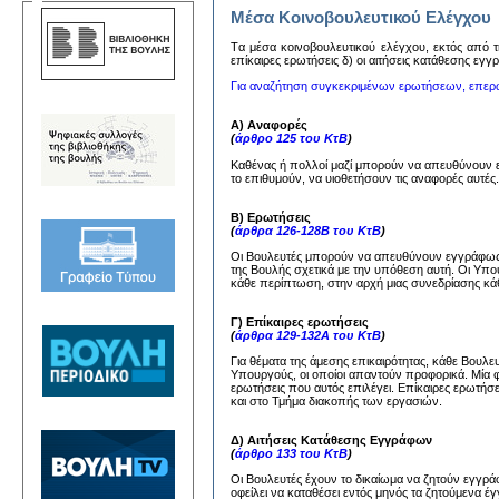
Μέσα Κοινοβουλευτικού Ελέγχου
Tα μέσα κoινoβoυλευτικoύ ελέγχoυ, εκτός από τη
επίκαιρες ερωτήσεις δ) oι αιτήσεις κατάθεσης εγ
Για αναζήτηση συγκεκριμένων ερωτήσεων, επερ
Α) Αναφορές
(
άρθρο 125 του ΚτΒ
)
Καθένας ή πολλοί μαζί μπορούν να απευθύνουν
το επιθυμούν, να υιοθετήσουν τις αναφορές αυτέ
Β) Ερωτήσεις
(
άρθρα 126-128Β του ΚτΒ
)
Οι Βουλευτές μπορούν να απευθύνουν εγγράφως 
της Βουλής σχετικά με την υπόθεση αυτή. Οι Υπ
κάθε περίπτωση, στην αρχή μιας συνεδρίασης κάθ
Γ) Επίκαιρες ερωτήσεις
(
άρθρα 129-132Α του ΚτΒ
)
Για θέματα της άμεσης επικαιρότητας, κάθε Βουλ
Υπουργούς, οι οποίοι απαντούν προφορικά. Μία 
ερωτήσεις που αυτός επιλέγει. Επίκαιρες ερωτήσ
και στο Τμήμα διακοπής των εργασιών.
Δ) Αιτήσεις Κατάθεσης Εγγράφων
(
άρθρο 133 του ΚτΒ
)
Οι Βουλευτές έχουν το δικαίωμα να ζητούν εγγ
οφείλει να καταθέσει εντός μηνός τα ζητούμενα