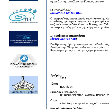
σχετικό με την ασφάλεια του Κράτους μυστικό.
Ε) Επερωτήσεις
(
άρθρα 134-137 του ΚτΒ
)
Οι επερωτήσεις αποσκοπούν στον έλεγχο της Κυβέ
κατάθεσης εγγράφων μπορούν να τις μετατρέψουν
συζητούνται στην Ολομέλεια της Βουλής των Ελλή
ταυτόχρονη συζήτησή τους, ή ακόμη και τη γενίκε
ΣΤ) Επίκαιρες επερωτήσεις
(
άρθρο 138 του ΚτΒ
)
Για θέματα της άμεσης επικαιρότητας οι Βουλευτέ
Δευτέρα στην Ολομέλεια αλλά και σε ορισμένες σ
Κανονισμός για τις επερωτήσεις εφαρμόζονται και 
Αριθμός:
1425
Τύπος:
Ερωτήσεις
Συνοδος / Περίοδος:
(Γ' Τμήμα Διακοπής Εργασιών Βουλή
Θέμα:
«Καταδίκη του προέδρου της ΔΕΗ για σ
Κοινοβουλευτική Ομάδα: