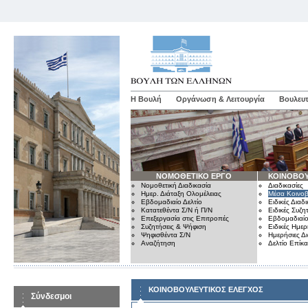
Η Βουλή
Οργάνωση & Λειτουργία
Βουλευτ
ΝΟΜΟΘΕΤΙΚΟ ΕΡΓΟ
ΚΟΙΝΟΒΟΥ
Νομοθετική Διαδικασία
Διαδικασίες
Ημερ. Διάταξη Ολομέλειας
Μέσα Κοινοβ
Εβδομαδιαίο Δελτίο
Ειδικές Διαδι
Κατατεθέντα Σ/Ν ή Π/Ν
Ειδικές Συζη
Επεξεργασία στις Επιτροπές
Εβδομαδιαίο
Συζητήσεις & Ψήφιση
Ειδικές Ημερ
Ψηφισθέντα Σ/Ν
Ημερήσιες Δ
Αναζήτηση
Δελτίο Επίκ
ΚΟΙΝΟΒΟΥΛΕΥΤΙΚΟΣ ΕΛΕΓΧΟΣ
Σύνδεσμοι