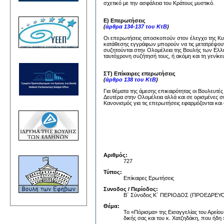
σχετικό με την ασφάλεια του Κράτους μυστικό.
Ε) Επερωτήσεις
(
άρθρα 134-137 του ΚτΒ
)
Οι επερωτήσεις αποσκοπούν στον έλεγχο της Κυβέ
κατάθεσης εγγράφων μπορούν να τις μετατρέψουν
συζητούνται στην Ολομέλεια της Βουλής των Ελλή
ταυτόχρονη συζήτησή τους, ή ακόμη και τη γενίκε
ΣΤ) Επίκαιρες επερωτήσεις
(
άρθρο 138 του ΚτΒ
)
Για θέματα της άμεσης επικαιρότητας οι Βουλευτέ
Δευτέρα στην Ολομέλεια αλλά και σε ορισμένες σ
Κανονισμός για τις επερωτήσεις εφαρμόζονται και 
Αριθμός:
727
Τύπος:
Επίκαιρες Ερωτήσεις
Συνοδος / Περίοδος:
Β΄ Σύνοδος Κ΄ ΠΕΡΙΟΔΟΣ (ΠΡΟΕΔΡΕ
Θέμα:
Το «Πόρισμα» της Εισαγγελίας του Αρεί
δικής σας και του κ. Χατζηδάκη, που ήδ