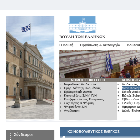
Η Βουλή
Οργάνωση & Λειτουργία
Βουλευτ
ΝΟΜΟΘΕΤΙΚΟ ΕΡΓΟ
ΚΟΙΝΟΒΟΥ
Νομοθετική Διαδικασία
Διαδικασίες
Ημερ. Διάταξη Ολομέλειας
Μέσα Κοινοβ
Εβδομαδιαίο Δελτίο
Ειδικές Διαδι
Κατατεθέντα Σ/Ν ή Π/Ν
Ειδικές Συζη
Επεξεργασία στις Επιτροπές
Εβδομαδιαίο
Συζητήσεις & Ψήφιση
Ειδικές Ημερ
Ψηφισθέντα Σ/Ν
Ημερήσιες Δ
Αναζήτηση
Δελτίο Επίκ
ΚΟΙΝΟΒΟΥΛΕΥΤΙΚΟΣ ΕΛΕΓΧΟΣ
Σύνδεσμοι