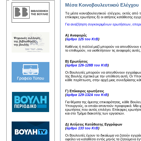
Μέσα Κοινοβουλευτικού Ελέγχου
Tα μέσα κoινoβoυλευτικoύ ελέγχoυ, εκτός από τη
επίκαιρες ερωτήσεις δ) oι αιτήσεις κατάθεσης εγ
Για αναζήτηση συγκεκριμένων ερωτήσεων, επερ
Α) Αναφορές
(
άρθρο 125 του ΚτΒ
)
Καθένας ή πολλοί μαζί μπορούν να απευθύνουν
το επιθυμούν, να υιοθετήσουν τις αναφορές αυτέ
Β) Ερωτήσεις
(
άρθρα 126-128Β του ΚτΒ
)
Οι Βουλευτές μπορούν να απευθύνουν εγγράφως 
της Βουλής σχετικά με την υπόθεση αυτή. Οι Υπ
κάθε περίπτωση, στην αρχή μιας συνεδρίασης κάθ
Γ) Επίκαιρες ερωτήσεις
(
άρθρα 129-132Α του ΚτΒ
)
Για θέματα της άμεσης επικαιρότητας, κάθε Βουλ
Υπουργούς, οι οποίοι απαντούν προφορικά. Μία 
ερωτήσεις που αυτός επιλέγει. Επίκαιρες ερωτήσ
και στο Τμήμα διακοπής των εργασιών.
Δ) Αιτήσεις Κατάθεσης Εγγράφων
(
άρθρο 133 του ΚτΒ
)
Οι Βουλευτές έχουν το δικαίωμα να ζητούν εγγ
οφείλει να καταθέσει εντός μηνός τα ζητούμενα