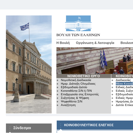
Η Βουλή
Οργάνωση & Λειτουργία
Βουλευτ
ΝΟΜΟΘΕΤΙΚΟ ΕΡΓΟ
ΚΟΙΝΟΒΟΥ
Νομοθετική Διαδικασία
Διαδικασίες
Ημερ. Διάταξη Ολομέλειας
Μέσα Κοινοβ
Εβδομαδιαίο Δελτίο
Ειδικές Διαδι
Κατατεθέντα Σ/Ν ή Π/Ν
Ειδικές Συζη
Επεξεργασία στις Επιτροπές
Εβδομαδιαίο
Συζητήσεις & Ψήφιση
Ειδικές Ημερ
Ψηφισθέντα Σ/Ν
Ημερήσιες Δ
Αναζήτηση
Δελτίο Επίκ
ΚΟΙΝΟΒΟΥΛΕΥΤΙΚΟΣ ΕΛΕΓΧΟΣ
Σύνδεσμοι