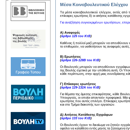
Μέσα Κοινοβουλευτικού Ελέγχου
Tα μέσα κoινoβoυλευτικoύ ελέγχoυ, εκτός από τη
επίκαιρες ερωτήσεις δ) oι αιτήσεις κατάθεσης εγ
Για αναζήτηση συγκεκριμένων ερωτήσεων, επερ
Α) Αναφορές
(
άρθρο 125 του ΚτΒ
)
Καθένας ή πολλοί μαζί μπορούν να απευθύνουν
το επιθυμούν, να υιοθετήσουν τις αναφορές αυτέ
Β) Ερωτήσεις
(
άρθρα 126-128Β του ΚτΒ
)
Οι Βουλευτές μπορούν να απευθύνουν εγγράφως 
της Βουλής σχετικά με την υπόθεση αυτή. Οι Υπ
κάθε περίπτωση, στην αρχή μιας συνεδρίασης κάθ
Γ) Επίκαιρες ερωτήσεις
(
άρθρα 129-132Α του ΚτΒ
)
Για θέματα της άμεσης επικαιρότητας, κάθε Βουλ
Υπουργούς, οι οποίοι απαντούν προφορικά. Μία 
ερωτήσεις που αυτός επιλέγει. Επίκαιρες ερωτήσ
και στο Τμήμα διακοπής των εργασιών.
Δ) Αιτήσεις Κατάθεσης Εγγράφων
(
άρθρο 133 του ΚτΒ
)
Οι Βουλευτές έχουν το δικαίωμα να ζητούν εγγ
οφείλει να καταθέσει εντός μηνός τα ζητούμενα