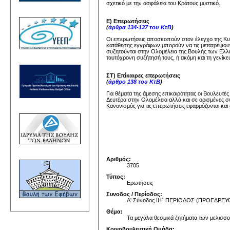
σχετικό με την ασφάλεια του Κράτους μυστικό.
Ε) Επερωτήσεις
(
άρθρα 134-137 του ΚτΒ
)
Οι επερωτήσεις αποσκοπούν στον έλεγχο της Κυβέ
κατάθεσης εγγράφων μπορούν να τις μετατρέψουν
συζητούνται στην Ολομέλεια της Βουλής των Ελλή
ταυτόχρονη συζήτησή τους, ή ακόμη και τη γενίκε
ΣΤ) Επίκαιρες επερωτήσεις
(
άρθρο 138 του ΚτΒ
)
Για θέματα της άμεσης επικαιρότητας οι Βουλευτέ
Δευτέρα στην Ολομέλεια αλλά και σε ορισμένες σ
Κανονισμός για τις επερωτήσεις εφαρμόζονται και 
Αριθμός:
3705
Τύπος:
Ερωτήσεις
Συνοδος / Περίοδος:
Α' Σύνοδος ΙΗ΄ ΠΕΡΙΟΔΟΣ (ΠΡΟΕΔΡ
Θέμα:
Τα μεγάλα θεσμικά ζητήματα των μελισσ
Κοινοβουλευτική Ομάδα: