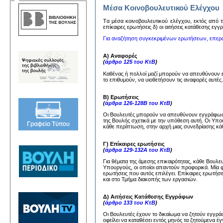
Μέσα Κοινοβουλευτικού Ελέγχου
Tα μέσα κoινoβoυλευτικoύ ελέγχoυ, εκτός από τη
επίκαιρες ερωτήσεις δ) oι αιτήσεις κατάθεσης εγ
Για αναζήτηση συγκεκριμένων ερωτήσεων, επερ
Α) Αναφορές
(
άρθρο 125 του ΚτΒ
)
Καθένας ή πολλοί μαζί μπορούν να απευθύνουν
το επιθυμούν, να υιοθετήσουν τις αναφορές αυτέ
Β) Ερωτήσεις
(
άρθρα 126-128Β του ΚτΒ
)
Οι Βουλευτές μπορούν να απευθύνουν εγγράφως 
της Βουλής σχετικά με την υπόθεση αυτή. Οι Υπ
κάθε περίπτωση, στην αρχή μιας συνεδρίασης κάθ
Γ) Επίκαιρες ερωτήσεις
(
άρθρα 129-132Α του ΚτΒ
)
Για θέματα της άμεσης επικαιρότητας, κάθε Βουλ
Υπουργούς, οι οποίοι απαντούν προφορικά. Μία 
ερωτήσεις που αυτός επιλέγει. Επίκαιρες ερωτήσ
και στο Τμήμα διακοπής των εργασιών.
Δ) Αιτήσεις Κατάθεσης Εγγράφων
(
άρθρο 133 του ΚτΒ
)
Οι Βουλευτές έχουν το δικαίωμα να ζητούν εγγ
οφείλει να καταθέσει εντός μηνός τα ζητούμενα