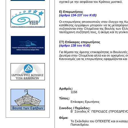
σχετικό με την ασφάλεια του Κράτους μυστικό.
Ε) Επερωτήσεις
(
άρθρα 134-137 του ΚτΒ
)
Οι επερωτήσεις αποσκοπούν στον έλεγχο της Κυβέ
κατάθεσης εγγράφων μπορούν να τις μετατρέψουν
συζητούνται στην Ολομέλεια της Βουλής των Ελλή
ταυτόχρονη συζήτησή τους, ή ακόμη και τη γενίκε
ΣΤ) Επίκαιρες επερωτήσεις
(
άρθρο 138 του ΚτΒ
)
Για θέματα της άμεσης επικαιρότητας οι Βουλευτέ
Δευτέρα στην Ολομέλεια αλλά και σε ορισμένες σ
Κανονισμός για τις επερωτήσεις εφαρμόζονται και 
Αριθμός:
1158
Τύπος:
Επίκαιρες Ερωτήσεις
Συνοδος / Περίοδος:
Β΄ Σύνοδος Κ΄ ΠΕΡΙΟΔΟΣ (ΠΡΟΕΔΡΕ
Θέμα:
Το Σκάνδαλο του ΟΠΕΚΕΠΕ και οι καταγγ
Παπανδρέου.