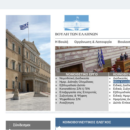
Η Βουλή
Οργάνωση & Λειτουργία
Βουλευτ
ΝΟΜΟΘΕΤΙΚΟ ΕΡΓΟ
ΚΟΙΝΟΒΟΥ
Νομοθετική Διαδικασία
Διαδικασίες
Ημερ. Διάταξη Ολομέλειας
Μέσα Κοινοβ
Εβδομαδιαίο Δελτίο
Ειδικές Διαδι
Κατατεθέντα Σ/Ν ή Π/Ν
Ειδικές Συζη
Επεξεργασία στις Επιτροπές
Εβδομαδιαίο
Συζητήσεις & Ψήφιση
Ειδικές Ημερ
Ψηφισθέντα Σ/Ν
Ημερήσιες Δ
Αναζήτηση
Δελτίο Επίκ
ΚΟΙΝΟΒΟΥΛΕΥΤΙΚΟΣ ΕΛΕΓΧΟΣ
Σύνδεσμοι