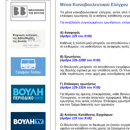
Μέσα Κοινοβουλευτικού Ελέγχου
Tα μέσα κoινoβoυλευτικoύ ελέγχoυ, εκτός από τη
επίκαιρες ερωτήσεις δ) oι αιτήσεις κατάθεσης εγ
Για αναζήτηση συγκεκριμένων ερωτήσεων, επερ
Α) Αναφορές
(
άρθρο 125 του ΚτΒ
)
Καθένας ή πολλοί μαζί μπορούν να απευθύνουν
το επιθυμούν, να υιοθετήσουν τις αναφορές αυτέ
Β) Ερωτήσεις
(
άρθρα 126-128Β του ΚτΒ
)
Οι Βουλευτές μπορούν να απευθύνουν εγγράφως 
της Βουλής σχετικά με την υπόθεση αυτή. Οι Υπ
κάθε περίπτωση, στην αρχή μιας συνεδρίασης κάθ
Γ) Επίκαιρες ερωτήσεις
(
άρθρα 129-132Α του ΚτΒ
)
Για θέματα της άμεσης επικαιρότητας, κάθε Βουλ
Υπουργούς, οι οποίοι απαντούν προφορικά. Μία 
ερωτήσεις που αυτός επιλέγει. Επίκαιρες ερωτήσ
και στο Τμήμα διακοπής των εργασιών.
Δ) Αιτήσεις Κατάθεσης Εγγράφων
(
άρθρο 133 του ΚτΒ
)
Οι Βουλευτές έχουν το δικαίωμα να ζητούν εγγ
οφείλει να καταθέσει εντός μηνός τα ζητούμενα