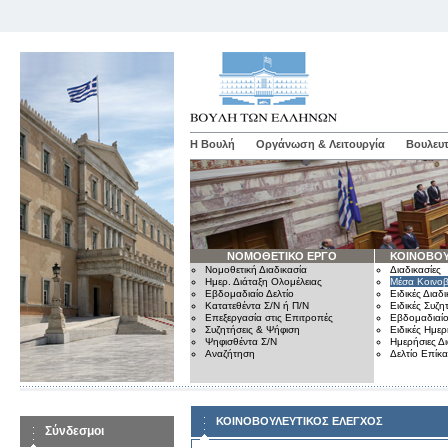
Η Βουλή
Οργάνωση & Λειτουργία
Βουλευτ
ΝΟΜΟΘΕΤΙΚΟ ΕΡΓΟ
ΚΟΙΝΟΒΟΥ
Νομοθετική Διαδικασία
Διαδικασίες
Ημερ. Διάταξη Ολομέλειας
Μέσα Κοινοβ
Εβδομαδιαίο Δελτίο
Ειδικές Διαδι
Κατατεθέντα Σ/Ν ή Π/Ν
Ειδικές Συζη
Επεξεργασία στις Επιτροπές
Εβδομαδιαίο
Συζητήσεις & Ψήφιση
Ειδικές Ημερ
Ψηφισθέντα Σ/Ν
Ημερήσιες Δ
Αναζήτηση
Δελτίο Επίκ
ΚΟΙΝΟΒΟΥΛΕΥΤΙΚΟΣ ΕΛΕΓΧΟΣ
Σύνδεσμοι