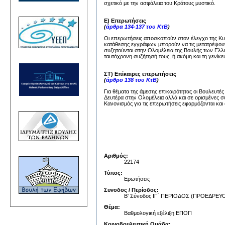
σχετικό με την ασφάλεια του Κράτους μυστικό.
Ε) Επερωτήσεις
(
άρθρα 134-137 του ΚτΒ
)
Οι επερωτήσεις αποσκοπούν στον έλεγχο της Κυβέ
κατάθεσης εγγράφων μπορούν να τις μετατρέψουν
συζητούνται στην Ολομέλεια της Βουλής των Ελλή
ταυτόχρονη συζήτησή τους, ή ακόμη και τη γενίκε
ΣΤ) Επίκαιρες επερωτήσεις
(
άρθρο 138 του ΚτΒ
)
Για θέματα της άμεσης επικαιρότητας οι Βουλευτέ
Δευτέρα στην Ολομέλεια αλλά και σε ορισμένες σ
Κανονισμός για τις επερωτήσεις εφαρμόζονται και 
Αριθμός:
22174
Τύπος:
Ερωτήσεις
Συνοδος / Περίοδος:
Β' Σύνοδος ΙΓ΄ ΠΕΡΙΟΔΟΣ (ΠΡΟΕΔΡ
Θέμα:
Βαθμολογική εξέλιξη ΕΠΟΠ
Κοινοβουλευτική Ομάδα: