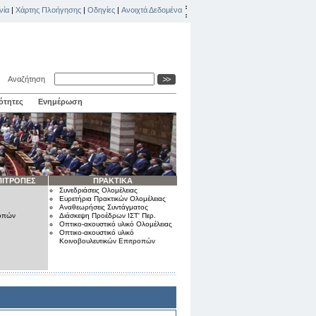
νία
|
Χάρτης Πλοήγησης
|
Οδηγίες
|
Ανοιχτά Δεδομένα
Αναζήτηση
ότητες
Ενημέρωση
ΠΙΤΡΟΠΕΣ
ΠΡΑΚΤΙΚΑ
Συνεδριάσεις Ολομέλειας
Ευρετήρια Πρακτικών Ολομέλειας
Αναθεωρήσεις Συντάγματος
ροπών
Διάσκεψη Προέδρων ΙΣΤ' Περ.
Οπτικο-ακουστικό υλικό Ολομέλειας
Οπτικο-ακουστικό υλικό
Κοινοβουλευτικών Επιτροπών