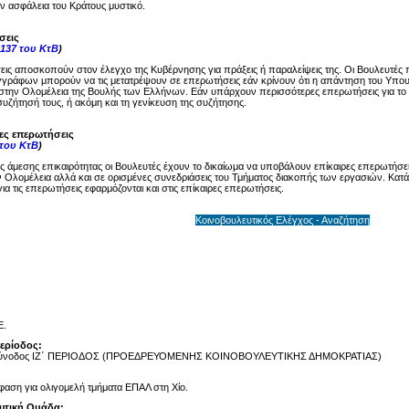
ην ασφάλεια του Κράτους μυστικό.
σεις
137 του ΚτΒ
)
ις αποσκοπούν στον έλεγχο της Κυβέρνησης για πράξεις ή παραλείψεις της. Οι Βουλευτές 
γγράφων μπορούν να τις μετατρέψουν σε επερωτήσεις εάν κρίνουν ότι η απάντηση του Υπου
στην Ολομέλεια της Βουλής των Ελλήνων. Εάν υπάρχουν περισσότερες επερωτήσεις για το ί
υζήτησή τους, ή ακόμη και τη γενίκευση της συζήτησης.
ρες επερωτήσεις
 του ΚτΒ
)
ης άμεσης επικαιρότητας οι Βουλευτές έχουν το δικαίωμα να υποβάλουν επίκαιρες επερωτήσει
 Ολομέλεια αλλά και σε ορισμένες συνεδριάσεις του Τμήματος διακοπής των εργασιών. Κατά 
ια τις επερωτήσεις εφαρμόζονται και στις επίκαιρες επερωτήσεις.
Κοινοβουλευτικός Ελέγχος - Αναζήτηση
Ε.
Περίοδος:
Σύνοδος ΙΖ΄ ΠΕΡΙΟΔΟΣ (ΠΡΟΕΔΡΕΥΟΜΕΝΗΣ ΚΟΙΝΟΒΟΥΛΕΥΤΙΚΗΣ ΔΗΜΟΚΡΑΤΙΑΣ)
αση για ολιγομελή τμήματα ΕΠΑΛ στη Χίο.
υτική Ομάδα: