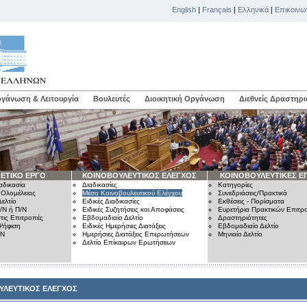
English
|
Français
|
Ελληνικά
|
Επικοινω
γάνωση & Λειτουργία
Βουλευτές
Διοικητική Οργάνωση
Διεθνείς Δραστηρι
ΕΤΙΚΟ ΕΡΓΟ
ΚΟΙΝΟΒΟΥΛΕΥΤΙΚΟΣ ΕΛΕΓΧΟΣ
ΚΟΙΝΟΒΟΥΛΕΥΤΙΚΕΣ Ε
αδικασία
Διαδικασίες
Κατηγορίες
 Ολομέλειας
Μέσα Κοινοβουλευτικού Ελέγχου
Συνεδριάσεις/Πρακτικά
ελτίο
Ειδικές Διαδικασίες
Εκθέσεις - Πορίσματα
/Ν ή Π/Ν
Ειδικές Συζητήσεις και Αποφάσεις
Ευρετήρια Πρακτικών Επιτ
τις Επιτροπές
Εβδομαδιαίο Δελτίο
Δραστηριότητες
Ψήφιση
Ειδικές Ημερήσιες Διατάξεις
Εβδομαδιαίο Δελτίο
/Ν
Ημερήσιες Διατάξεις Επερωτήσεων
Μηνιαίο Δελτίο
Δελτίο Επίκαιρων Ερωτήσεων
ΥΛΕΥΤΙΚΟΣ ΕΛΕΓΧΟΣ