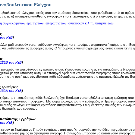
ινοβουλευτικού Ελέγχου
oβoυλευτικoύ ελέγχoυ, εκτός από την πρόταση δυσπιστίας, πoυ ρυθμίζεται από τo άρθρo 14
ωτήσεις δ) oι αιτήσεις κατάθεσης εγγράφων ε) oι επερωτήσεις, στ) oι επίκαιρες επερωτήσεις
ση συγκεκριμένων ερωτήσεων, επερωτήσεων, αναφορών κ.λ.π, πατήστε εδώ:
ς
 του ΚτΒ
)
ολλοί μαζί μπορούν να απευθύνουν εγγράφως και επωνύμως παράπονα ή αιτήματα στη Βου
, να υιοθετήσουν τις αναφορές αυτές. Ο Υπουργός είναι υποχρεωμένος, εντός είκοσι πέντε
ις
-128Β του ΚτΒ
)
ς μπορούν να απευθύνουν εγγράφως στους Υπουργούς ερωτήσεις για οποιαδήποτε δημόσια
σχετικά με την υπόθεση αυτή. Οι Υπουργοί οφείλουν να απαντούν εγγράφως στους ερωτώντες
ση, στην αρχή μιας συνεδρίασης κάθε εβδομάδα εγγράφονται στην ημερήσια διάταξη της Βου
ς ερωτήσεις
-132Α του ΚτΒ
)
ης άμεσης επικαιρότητας, κάθε Βουλευτής έχει δικαίωμα να υποβάλλει επίκαιρη ερώτηση π
ι οποίοι απαντούν προφορικά. Μία φορά τουλάχιστον την εβδομάδα, ο Πρωθυπουργός απαντά
υ αυτός επιλέγει. Επίκαιρες ερωτήσεις συζητούνται στην Ολομέλεια της Βουλής των Ελλήνω
μα διακοπής των εργασιών.
ς Κατάθεσης Εγγράφων
 του ΚτΒ
)
ς έχουν το δικαίωμα να ζητούν εγγράφως από τους Υπουργούς την κατάθεση εγγράφων σχε
καταθέσει εντός μηνός τα ζητούμενα έγγραφα. Πάντως δεν μπορούν να κατατεθούν έγγραφα π