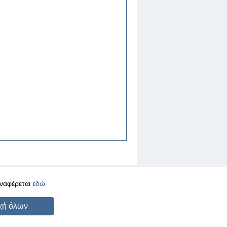
αναφέρεται
εδώ
CREATED BY
DOPE STUDIO
χή όλων