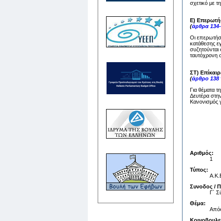
σχετικό με τ
Ε) Επερωτή
(
άρθρα 134-
Οι επερωτήσε
κατάθεσης ε
συζητούνται 
ταυτόχρονη σ
ΣΤ) Επίκαι
(
άρθρο 138
Για θέματα τ
Δευτέρα στην
Κανονισμός γ
Αριθμός:
1
Τύπος:
Α.Κ.
Συνοδος / 
Γ΄ 
Θέμα:
Aπόφ
Κοινοβουλε