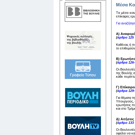
Μέσα Κο
Tα μέσα κoιν
επίκαιρες ερ
Για αναζήτη
Α) Αναφορέ
(
άρθρο 125
Καθένας ή π
το επιθυμούν
Β) Ερωτήσε
(
άρθρα 126
Οι Βουλευτέ
της Βουλής 
κάθε περίπτω
Γ) Επίκαιρε
(
άρθρα 129
Για θέματα τ
Υπουργούς, ο
ερωτήσεις πο
και στο Τμή
Δ) Αιτήσει
(
άρθρο 133
Οι Βουλευτέ
οφείλει να 