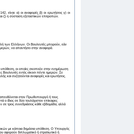
2, είναι: α) oι αναφoρές β) oι ερωτήσεις γ) oι
 και ζ) η σύσταση εξεταστικών επιτροπών.
λή των Ελλήνων. Οι Βουλευτές μπορούν, εάν
 ημερών, να απαντήσει στην αναφορά.
 υπόθεση, οι οποίες σκοπούν στην ενημέρωση
 Βουλευτές εντός είκοσι πέντε ημερών. Σε
λής και συζητούνται αναφορές και ερωτήσεις.
ου απευθύνεται στον Πρωθυπουργό ή τους
 ο ίδιος σε δύο τουλάχιστον επίκαιρες
ν σε τρεις συνεδριάσεις κάθε εβδομάδα, αλλά
τικών με κάποια δημόσια υπόθεση. Ο Υπουργός
ου αφορούν διπλωματικό ή στρατιωτικό ή