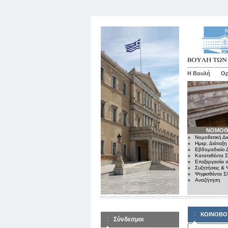
Η Βουλή
Ορ
ΝΟΜΟΘ
Νομοθετική Δι
Ημερ. Διάταξη
Εβδομαδιαίο Δ
Κατατεθέντα Σ
Επεξεργασία σ
Συζητήσεις & 
Ψηφισθέντα Σ
Αναζήτηση
ΚΟΙΝΟΒΟ
Σύνδεσμοι