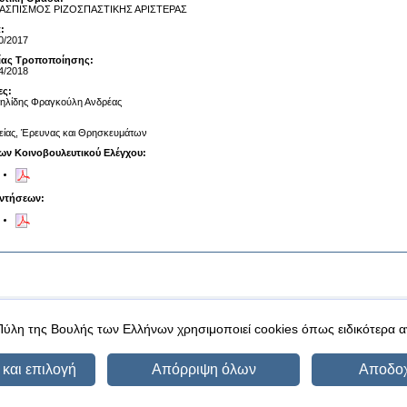
ΑΣΠΙΣΜΟΣ ΡΙΖΟΣΠΑΣΤΙΚΗΣ ΑΡΙΣΤΕΡΑΣ
:
0/2017
αίας Τροποποίησης:
4/2018
ες:
ηλίδης Φραγκούλη Ανδρέας
είας, Έρευνας και Θρησκευμάτων
ων Κοινοβουλευτικού Ελέγχου:
ντήσεων:
|
|
 δεδομένα
Ασφάλεια & Πρόσβαση
Πύλη της Βουλής των Ελλήνων χρησιμοποιεί cookies όπως ειδικότερα 
και επιλογή
Απόρριψη όλων
Αποδο