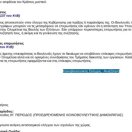
ην ασφάλεια του Κράτους μυστικό.
σεις
137 του ΚτΒ
)
ις αποσκοπούν στον έλεγχο της Κυβέρνησης για πράξεις ή παραλείψεις της. Οι Βουλευτές 
γγράφων μπορούν να τις μετατρέψουν σε επερωτήσεις εάν κρίνουν ότι η απάντηση του Υπου
στην Ολομέλεια της Βουλής των Ελλήνων. Εάν υπάρχουν περισσότερες επερωτήσεις για το ί
υζήτησή τους, ή ακόμη και τη γενίκευση της συζήτησης.
ρες επερωτήσεις
 του ΚτΒ
)
ης άμεσης επικαιρότητας οι Βουλευτές έχουν το δικαίωμα να υποβάλουν επίκαιρες επερωτήσει
 Ολομέλεια αλλά και σε ορισμένες συνεδριάσεις του Τμήματος διακοπής των εργασιών. Κατά 
ια τις επερωτήσεις εφαρμόζονται και στις επίκαιρες επερωτήσεις.
Κοινοβουλευτικός Ελέγχος - Αναζήτηση
ήσεις
Περίοδος:
Σύνοδος ΙΗ΄ ΠΕΡΙΟΔΟΣ (ΠΡΟΕΔΡΕΥΟΜΕΝΗΣ ΚΟΙΝΟΒΟΥΛΕΥΤΙΚΗΣ ΔΗΜΟΚΡΑΤΙΑΣ)
γουσα ανάγκη αντισεισμικού ελέγχου των σχολείων της χώρας.
υτική Ομάδα: