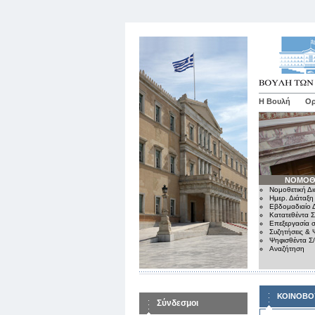
Η Βουλή
Ορ
ΝΟΜΟΘ
Νομοθετική Δι
Ημερ. Διάταξη
Εβδομαδιαίο Δ
Κατατεθέντα Σ
Επεξεργασία σ
Συζητήσεις & 
Ψηφισθέντα Σ
Αναζήτηση
ΚΟΙΝΟΒΟ
Σύνδεσμοι