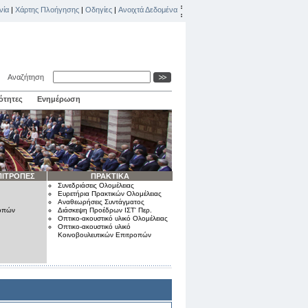
νία
|
Χάρτης Πλοήγησης
|
Οδηγίες
|
Ανοιχτά Δεδομένα
Αναζήτηση
ότητες
Ενημέρωση
ΠΙΤΡΟΠΕΣ
ΠΡΑΚΤΙΚΑ
Συνεδριάσεις Ολομέλειας
Ευρετήρια Πρακτικών Ολομέλειας
Αναθεωρήσεις Συντάγματος
ροπών
Διάσκεψη Προέδρων ΙΣΤ' Περ.
Οπτικο-ακουστικό υλικό Ολομέλειας
Οπτικο-ακουστικό υλικό
Κοινοβουλευτικών Επιτροπών