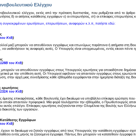
ινοβουλευτικού Ελέγχου
oβoυλευτικoύ ελέγχoυ, εκτός από την πρόταση δυσπιστίας, πoυ ρυθμίζεται από τo άρθρo 14
ωτήσεις δ) oι αιτήσεις κατάθεσης εγγράφων ε) oι επερωτήσεις, στ) oι επίκαιρες επερωτήσεις
ση συγκεκριμένων ερωτήσεων, επερωτήσεων, αναφορών κ.λ.π, πατήστε εδώ:
ς
 του ΚτΒ
)
ολλοί μαζί μπορούν να απευθύνουν εγγράφως και επωνύμως παράπονα ή αιτήματα στη Βου
, να υιοθετήσουν τις αναφορές αυτές. Ο Υπουργός είναι υποχρεωμένος, εντός είκοσι πέντε
ις
-128Β του ΚτΒ
)
ς μπορούν να απευθύνουν εγγράφως στους Υπουργούς ερωτήσεις για οποιαδήποτε δημόσια
σχετικά με την υπόθεση αυτή. Οι Υπουργοί οφείλουν να απαντούν εγγράφως στους ερωτώντες
ση, στην αρχή μιας συνεδρίασης κάθε εβδομάδα εγγράφονται στην ημερήσια διάταξη της Βου
ς ερωτήσεις
-132Α του ΚτΒ
)
ης άμεσης επικαιρότητας, κάθε Βουλευτής έχει δικαίωμα να υποβάλλει επίκαιρη ερώτηση π
ι οποίοι απαντούν προφορικά. Μία φορά τουλάχιστον την εβδομάδα, ο Πρωθυπουργός απαντά
υ αυτός επιλέγει. Επίκαιρες ερωτήσεις συζητούνται στην Ολομέλεια της Βουλής των Ελλήνω
μα διακοπής των εργασιών.
ς Κατάθεσης Εγγράφων
 του ΚτΒ
)
ς έχουν το δικαίωμα να ζητούν εγγράφως από τους Υπουργούς την κατάθεση εγγράφων σχε
καταθέσει εντός μηνός τα ζητούμενα έγγραφα. Πάντως δεν μπορούν να κατατεθούν έγγραφα π