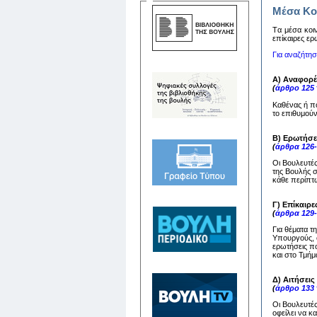
Μέσα Κο
Tα μέσα κoιν
επίκαιρες ερ
Για αναζήτη
Α) Αναφορέ
(
άρθρο 125
Καθένας ή π
το επιθυμούν
Β) Ερωτήσε
(
άρθρα 126
Οι Βουλευτέ
της Βουλής 
κάθε περίπτω
Γ) Επίκαιρε
(
άρθρα 129
Για θέματα τ
Υπουργούς, ο
ερωτήσεις πο
και στο Τμή
Δ) Αιτήσει
(
άρθρο 133
Οι Βουλευτέ
οφείλει να 