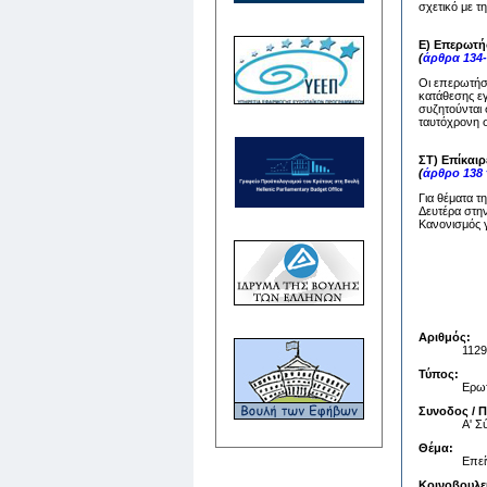
σχετικό με τ
Ε) Επερωτή
(
άρθρα 134-
Οι επερωτήσε
κατάθεσης ε
συζητούνται 
ταυτόχρονη σ
ΣΤ) Επίκαι
(
άρθρο 138
Για θέματα τ
Δευτέρα στην
Κανονισμός γ
Αριθμός:
1129
Τύπος:
Ερωτ
Συνοδος / 
Α' 
Θέμα:
Επεί
Κοινοβουλε