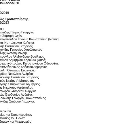
ΗΜΑ ΑΛΛΑΓΗΣ
:
0/2019
αίας Τροποποίησης:
6/2023
ες:
νιτίδης Πέτρου Γεώργιος
τ Σαμπρή Ιλχάν
νακοπούλου Ιωάννη Κωνσταντίνα (Νάντια)
ας Ναπολέοντα Χρήστος
νης Βασιλείου Γεώργιος
ανίδης Γεωργίου Χαράλαμπος
ίνης Ιωάννη Μιχαήλ
έρογλου Αλεξάνδρου Βασίλειος
λίδου Δημητρίου Χαρούλα (Χαρά)
σταντινόπουλος Κωνσταντίνου Οδυσσέας
ταντόπουλος Χρήστου Δημήτριος
ούλη Θεοφάνη Ευαγγελία
ρδος Νικολάου Ανδρέας
κιώτης Βασιλείου Γεώργιος
ράν Νετζαντή Μπουρχάν
γκης Σπυρίδωνος Δημήτριος
ς Νικολάου Απόστολος
νδρέου Ανδρέα Γεώργιος
άς Θεοδοσίου Ανδρέας
δαλίδης Γεωργίου Κωνσταντίνος
γίδης Σταύρου Γεώργιος
τερικών
είας και Θρησκευμάτων
τασίας του Πολίτη
δομών και Μεταφορών