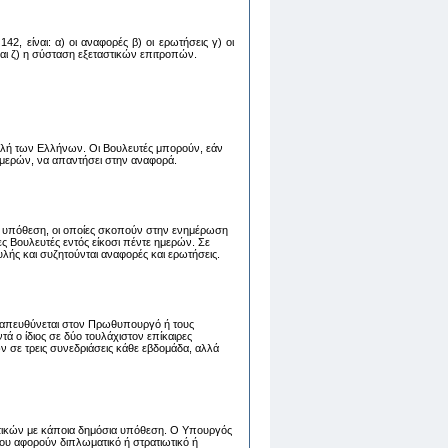
2, είναι: α) oι αναφoρές β) oι ερωτήσεις γ) oι
 και ζ) η σύσταση εξεταστικών επιτροπών.
λή των Ελλήνων. Οι Βουλευτές μπορούν, εάν
 ημερών, να απαντήσει στην αναφορά.
 υπόθεση, οι οποίες σκοπούν στην ενημέρωση
 Βουλευτές εντός είκοσι πέντε ημερών. Σε
λής και συζητούνται αναφορές και ερωτήσεις.
ου απευθύνεται στον Πρωθυπουργό ή τους
 ο ίδιος σε δύο τουλάχιστον επίκαιρες
ν σε τρεις συνεδριάσεις κάθε εβδομάδα, αλλά
τικών με κάποια δημόσια υπόθεση. Ο Υπουργός
ου αφορούν διπλωματικό ή στρατιωτικό ή