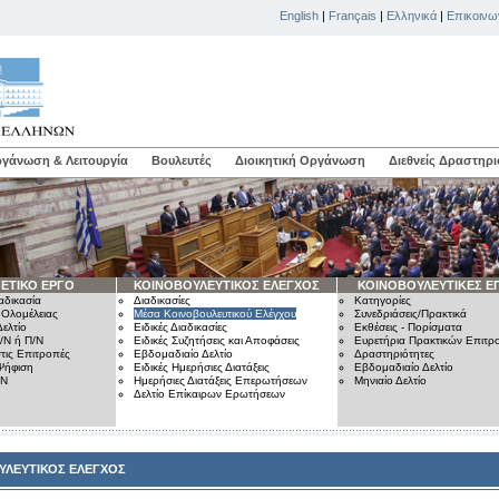
English
|
Français
|
Ελληνικά
|
Επικοινω
γάνωση & Λειτουργία
Βουλευτές
Διοικητική Οργάνωση
Διεθνείς Δραστηρι
ΕΤΙΚΟ ΕΡΓΟ
ΚΟΙΝΟΒΟΥΛΕΥΤΙΚΟΣ ΕΛΕΓΧΟΣ
ΚΟΙΝΟΒΟΥΛΕΥΤΙΚΕΣ Ε
αδικασία
Διαδικασίες
Κατηγορίες
 Ολομέλειας
Μέσα Κοινοβουλευτικού Ελέγχου
Συνεδριάσεις/Πρακτικά
ελτίο
Ειδικές Διαδικασίες
Εκθέσεις - Πορίσματα
/Ν ή Π/Ν
Ειδικές Συζητήσεις και Αποφάσεις
Ευρετήρια Πρακτικών Επιτ
τις Επιτροπές
Εβδομαδιαίο Δελτίο
Δραστηριότητες
Ψήφιση
Ειδικές Ημερήσιες Διατάξεις
Εβδομαδιαίο Δελτίο
/Ν
Ημερήσιες Διατάξεις Επερωτήσεων
Μηνιαίο Δελτίο
Δελτίο Επίκαιρων Ερωτήσεων
ΥΛΕΥΤΙΚΟΣ ΕΛΕΓΧΟΣ