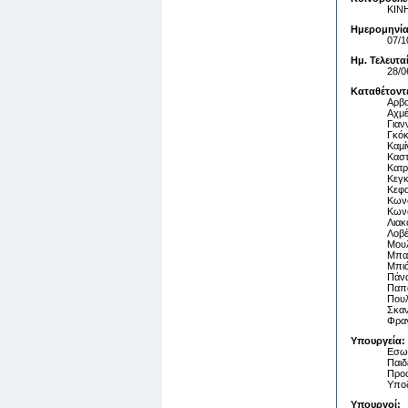
ΚΙΝ
Ημερομηνία
07/1
Ημ. Τελευτ
28/0
Καταθέτοντ
Αρβα
Αχμέ
Γιαν
Γκόκ
Καμί
Καστ
Κατρ
Κεγκ
Κεφα
Κων
Κωνσ
Λιακ
Λοβέ
Μουλ
Μπα
Μπιά
Πάνα
Παπα
Πουλ
Σκαν
Φραγ
Υπουργεία:
Εσω
Παιδ
Προσ
Υπο
Υπουργοί: