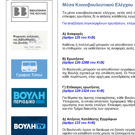
Μέσα Κοινοβουλευτικού Ελέγχου
Tα μέσα κoινoβoυλευτικoύ ελέγχoυ, εκτός από τη
επίκαιρες ερωτήσεις δ) oι αιτήσεις κατάθεσης εγ
Για αναζήτηση συγκεκριμένων ερωτήσεων, επερ
Α) Αναφορές
(
άρθρο 125 του ΚτΒ
)
Καθένας ή πολλοί μαζί μπορούν να απευθύνουν
το επιθυμούν, να υιοθετήσουν τις αναφορές αυτέ
Β) Ερωτήσεις
(
άρθρα 126-128Β του ΚτΒ
)
Οι Βουλευτές μπορούν να απευθύνουν εγγράφως 
της Βουλής σχετικά με την υπόθεση αυτή. Οι Υπ
κάθε περίπτωση, στην αρχή μιας συνεδρίασης κάθ
Γ) Επίκαιρες ερωτήσεις
(
άρθρα 129-132Α του ΚτΒ
)
Για θέματα της άμεσης επικαιρότητας, κάθε Βουλ
Υπουργούς, οι οποίοι απαντούν προφορικά. Μία 
ερωτήσεις που αυτός επιλέγει. Επίκαιρες ερωτήσ
και στο Τμήμα διακοπής των εργασιών.
Δ) Αιτήσεις Κατάθεσης Εγγράφων
(
άρθρο 133 του ΚτΒ
)
Οι Βουλευτές έχουν το δικαίωμα να ζητούν εγγ
οφείλει να καταθέσει εντός μηνός τα ζητούμενα