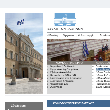
Η Βουλή
Οργάνωση & Λειτουργία
Βουλευτ
ΝΟΜΟΘΕΤΙΚΟ ΕΡΓΟ
ΚΟΙΝΟΒΟΥ
Νομοθετική Διαδικασία
Διαδικασίες
Ημερ. Διάταξη Ολομέλειας
Μέσα Κοινοβ
Εβδομαδιαίο Δελτίο
Ειδικές Διαδι
Κατατεθέντα Σ/Ν ή Π/Ν
Ειδικές Συζη
Επεξεργασία στις Επιτροπές
Εβδομαδιαίο
Συζητήσεις & Ψήφιση
Ειδικές Ημερ
Ψηφισθέντα Σ/Ν
Ημερήσιες Δ
Αναζήτηση
Δελτίο Επίκ
ΚΟΙΝΟΒΟΥΛΕΥΤΙΚΟΣ ΕΛΕΓΧΟΣ
Σύνδεσμοι