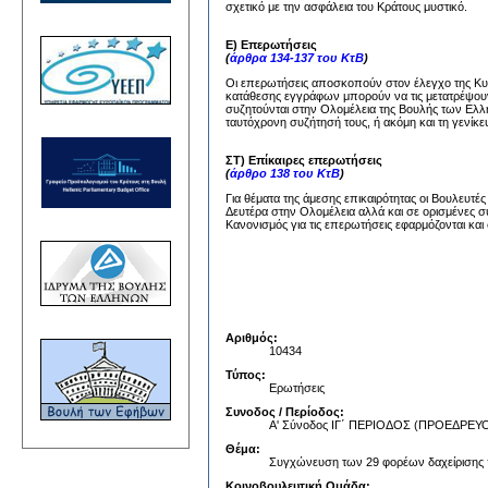
σχετικό με την ασφάλεια του Κράτους μυστικό.
Ε) Επερωτήσεις
(
άρθρα 134-137 του ΚτΒ
)
Οι επερωτήσεις αποσκοπούν στον έλεγχο της Κυβέ
κατάθεσης εγγράφων μπορούν να τις μετατρέψουν
συζητούνται στην Ολομέλεια της Βουλής των Ελλή
ταυτόχρονη συζήτησή τους, ή ακόμη και τη γενίκε
ΣΤ) Επίκαιρες επερωτήσεις
(
άρθρο 138 του ΚτΒ
)
Για θέματα της άμεσης επικαιρότητας οι Βουλευτέ
Δευτέρα στην Ολομέλεια αλλά και σε ορισμένες σ
Κανονισμός για τις επερωτήσεις εφαρμόζονται και 
Αριθμός:
10434
Τύπος:
Ερωτήσεις
Συνοδος / Περίοδος:
Α' Σύνοδος ΙΓ΄ ΠΕΡΙΟΔΟΣ (ΠΡΟΕΔΡ
Θέμα:
Συγχώνευση των 29 φορέων δαχείρισης 
Κοινοβουλευτική Ομάδα: