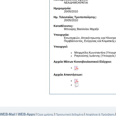
ΝΕΑ ΔΗΜΟΚΡΑΤΙΑ
Ημερομηνία:
20/05/2010
Ημ. Τελευταίας Τροποποίησης:
20/05/2010
Καταθέτοντες:
Μπεκίρης Βασιλείου Μιχαήλ
Υπουργεία:
Εσωτερικών, Αποκέντρωσης και Ηλεκτρο
Περιβάλλοντος, Ενέργειας και Κλιματικής
Υπουργοί:
Μπιρμπίλη Κωνσταντίνα (Υπουργό
Ραγκούσης Ιωάννης (Υπουργός Ε
Αρχεία Μέσων Κοινοβουλευτικού Ελέγχου:
Αρχεία Απαντήσεων:
WEB-Mail
WEB-Apps
|
|
|
|
Όροι χρήσης
Προσωπικά δεδομένα
Ασφάλεια & Πρόσβαση