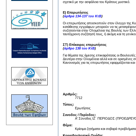
σχετικό με την ασφάλεια του Κράτους μυστικό.
Ε) Επερωτήσεις
(
άρθρα 134-137 του ΚτΒ
)
Οι επερωτήσεις αποσκοπούν στον έλεγχο της Κυβέ
κατάθεσης εγγράφων μπορούν να τις μετατρέψουν
συζητούνται στην Ολομέλεια της Βουλής των Ελλή
ταυτόχρονη συζήτησή τους, ή ακόμη και τη γενίκε
ΣΤ) Επίκαιρες επερωτήσεις
(
άρθρο 138 του ΚτΒ
)
Για θέματα της άμεσης επικαιρότητας οι Βουλευτέ
Δευτέρα στην Ολομέλεια αλλά και σε ορισμένες σ
Κανονισμός για τις επερωτήσεις εφαρμόζονται και 
Αριθμός:
7712
Τύπος:
Ερωτήσεις
Συνοδος / Περίοδος:
Α' Σύνοδος ΙΖ΄ ΠΕΡΙΟΔΟΣ (ΠΡΟΕΔΡ
Θέμα:
Κρίσιμα ζητήματα και σοβαρά προβλήματ
Κοινοβουλευτική Ομάδα: