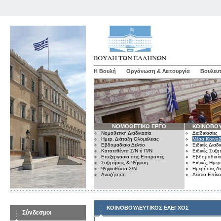
Η Βουλή
Οργάνωση & Λειτουργία
Βουλευτ
ΝΟΜΟΘΕΤΙΚΟ ΕΡΓΟ
ΚΟΙΝΟΒΟΥ
Νομοθετική Διαδικασία
Διαδικασίες
Ημερ. Διάταξη Ολομέλειας
Μέσα Κοινοβ
Εβδομαδιαίο Δελτίο
Ειδικές Διαδι
Κατατεθέντα Σ/Ν ή Π/Ν
Ειδικές Συζη
Επεξεργασία στις Επιτροπές
Εβδομαδιαίο
Συζητήσεις & Ψήφιση
Ειδικές Ημερ
Ψηφισθέντα Σ/Ν
Ημερήσιες Δ
Αναζήτηση
Δελτίο Επίκ
ΚΟΙΝΟΒΟΥΛΕΥΤΙΚΟΣ ΕΛΕΓΧΟΣ
Σύνδεσμοι