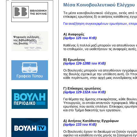
Μέσα Κοινοβουλευτικού Ελέγχου
Tα μέσα κoινoβoυλευτικoύ ελέγχoυ, εκτός από τη
επίκαιρες ερωτήσεις δ) oι αιτήσεις κατάθεσης εγ
Για αναζήτηση συγκεκριμένων ερωτήσεων, επερ
Α) Αναφορές
(
άρθρο 125 του ΚτΒ
)
Καθένας ή πολλοί μαζί μπορούν να απευθύνουν
το επιθυμούν, να υιοθετήσουν τις αναφορές αυτέ
Β) Ερωτήσεις
(
άρθρα 126-128Β του ΚτΒ
)
Οι Βουλευτές μπορούν να απευθύνουν εγγράφως 
της Βουλής σχετικά με την υπόθεση αυτή. Οι Υπ
κάθε περίπτωση, στην αρχή μιας συνεδρίασης κάθ
Γ) Επίκαιρες ερωτήσεις
(
άρθρα 129-132Α του ΚτΒ
)
Για θέματα της άμεσης επικαιρότητας, κάθε Βουλ
Υπουργούς, οι οποίοι απαντούν προφορικά. Μία 
ερωτήσεις που αυτός επιλέγει. Επίκαιρες ερωτήσ
και στο Τμήμα διακοπής των εργασιών.
Δ) Αιτήσεις Κατάθεσης Εγγράφων
(
άρθρο 133 του ΚτΒ
)
Οι Βουλευτές έχουν το δικαίωμα να ζητούν εγγ
οφείλει να καταθέσει εντός μηνός τα ζητούμενα