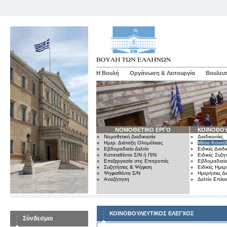
Η Βουλή
Οργάνωση & Λειτουργία
Βουλευτ
ΝΟΜΟΘΕΤΙΚΟ ΕΡΓΟ
ΚΟΙΝΟΒΟΥ
Νομοθετική Διαδικασία
Διαδικασίες
Ημερ. Διάταξη Ολομέλειας
Μέσα Κοινοβ
Εβδομαδιαίο Δελτίο
Ειδικές Διαδι
Κατατεθέντα Σ/Ν ή Π/Ν
Ειδικές Συζη
Επεξεργασία στις Επιτροπές
Εβδομαδιαίο
Συζητήσεις & Ψήφιση
Ειδικές Ημερ
Ψηφισθέντα Σ/Ν
Ημερήσιες Δ
Αναζήτηση
Δελτίο Επίκ
ΚΟΙΝΟΒΟΥΛΕΥΤΙΚΟΣ ΕΛΕΓΧΟΣ
Σύνδεσμοι