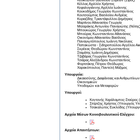
Κεδίκογλου Βασιλείου Συμεών (Σίμος)
Κέλλας Αχιλλέα Χρήστος
Κεφαλογιάννης Αχιλλέα Ιωάννης
Κουκοδήμος Γεωργίου Κωνσταντίνος
Κουτσούμπας Βασιλείου Ανδρέας
Κυριαζίδης Τριαντάφυλλου Δημήτριος
Μαρτίνου Αθανασίου Γεωργία
Μηταράκης Αντωνίου Παναγιώτης (Νότης
Μπουκώρος Γεωργίου Χρήστος
Μπούρας Κωνσταντίνου Αθανάσιος
Οικονόμου Αθανασίου Βασίλειος
Παναγιωτόπουλος Ιωάννη Νικόλαος
Παπακώστα - Σιδηροπούλου Αγγέλου Αικ
Σκρέκας Θεοδώρου Κωνσταντίνος
Σταμάτης Ιωάννη Δημήτριος
Τζαβάρας Γεωργίου Κωνσταντίνος
Τσιάρας Αλεξάνδρου Κωνσταντίνος
Φορτσάκης Πέτρου Θεόδωρος
Χαρακόπουλος Παντελή Μάξιμος
Υπουργεία:
Δικαιοσύνης, Διαφάνειας και Ανθρωπίνω
Οικονομικών
Υποδομών και Μεταφορών
Υπουργοί:
Κοντονής Χαράλαμπος-Σταύρος (
Σπίρτζης Χρήστος (Υπουργός Υ
Τσακαλώτος Ευκλείδης (Υπουργό
Αρχεία Μέσων Κοινοβουλευτικού Ελέγχου:
Αρχεία Απαντήσεων: