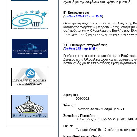
σχετικό με την ασφάλεια του Κράτους μυστικό.
Ε) Επερωτήσεις
(
άρθρα 134-137 του ΚτΒ
)
Οι επερωτήσεις αποσκοπούν στον έλεγχο της Κυβέ
κατάθεσης εγγράφων μπορούν να τις μετατρέψουν
συζητούνται στην Ολομέλεια της Βουλής των Ελλή
ταυτόχρονη συζήτησή τους, ή ακόμη και τη γενίκε
ΣΤ) Επίκαιρες επερωτήσεις
(
άρθρο 138 του ΚτΒ
)
Για θέματα της άμεσης επικαιρότητας οι Βουλευτέ
Δευτέρα στην Ολομέλεια αλλά και σε ορισμένες σ
Κανονισμός για τις επερωτήσεις εφαρμόζονται και 
Αριθμός:
306/3802
Τύπος:
Ερώτηση σε συνδυασμό με Α.Κ.Ε.
Συνοδος / Περίοδος:
Β΄ Σύνοδος ΙΖ΄ ΠΕΡΙΟΔΟΣ (ΠΡΟΕΔΡ
Θέμα:
"Ντοκουμέντα" διαπλοκής και προνομιακή
Κοινοβουλευτική Ομάδα: