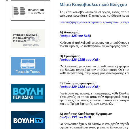
Μέσα Κοινοβουλευτικού Ελέγχου
Tα μέσα κoινoβoυλευτικoύ ελέγχoυ, εκτός από τη
επίκαιρες ερωτήσεις δ) oι αιτήσεις κατάθεσης εγ
Για αναζήτηση συγκεκριμένων ερωτήσεων, επερ
Α) Αναφορές
(
άρθρο 125 του ΚτΒ
)
Καθένας ή πολλοί μαζί μπορούν να απευθύνουν
το επιθυμούν, να υιοθετήσουν τις αναφορές αυτέ
Β) Ερωτήσεις
(
άρθρα 126-128Β του ΚτΒ
)
Οι Βουλευτές μπορούν να απευθύνουν εγγράφως 
της Βουλής σχετικά με την υπόθεση αυτή. Οι Υπ
κάθε περίπτωση, στην αρχή μιας συνεδρίασης κάθ
Γ) Επίκαιρες ερωτήσεις
(
άρθρα 129-132Α του ΚτΒ
)
Για θέματα της άμεσης επικαιρότητας, κάθε Βουλ
Υπουργούς, οι οποίοι απαντούν προφορικά. Μία 
ερωτήσεις που αυτός επιλέγει. Επίκαιρες ερωτήσ
και στο Τμήμα διακοπής των εργασιών.
Δ) Αιτήσεις Κατάθεσης Εγγράφων
(
άρθρο 133 του ΚτΒ
)
Οι Βουλευτές έχουν το δικαίωμα να ζητούν εγγ
οφείλει να καταθέσει εντός μηνός τα ζητούμενα