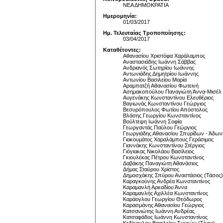
ΝΕΑ ΔΗΜΟΚΡΑΤΙΑ
Ημερομηνία:
01/03/2017
Ημ. Τελευταίας Τροποποίησης:
03/04/2017
Καταθέτοντες:
Αθανασίου Χριστόφα Χαράλαμπος
Αναστασιάδης Ιωάννη Σάββας
Ανδριανός Σωτηρίου Ιωάννης
Αντωνιάδης Δημητρίου Ιωάννης
Αντωνίου Βασιλείου Μαρία
Αραμπατζή Αθανασίου Φωτεινή
Ασημακοπούλου Παναγιώτη Άννα-Μισέλ
Αυγενάκης Κωνσταντίνου Ελευθέριος
Βαγιωνάς Κωνσταντίνου Γεώργιος
Βεσυρόπουλος Φωτίου Απόστολος
Βλάσης Γεωργίου Κωνσταντίνος
Βούλτεψη Ιωάννη Σοφία
Γεωργαντάς Παύλου Γεώργιος
Γεωργιάδης Αθανασίου Σπυρίδων - Άδων
Γιακουμάτος Χαραλάμπους Γεράσιμος
Γιαννάκης Κωνσταντίνου Στέργιος
Γιόγιακας Νικολάου Βασίλειος
Γκιουλέκας Πέτρου Κωνσταντίνος
Δαβάκης Παναγιώτη Αθανάσιος
Δήμας Σταύρου Χρίστος
Δημοσχάκης Σπύρου Αναστάσιος (Τάσος)
Καραγκούνης Ανδρέα Κωνσταντίνος
Καραμανλή Αρκαδίου Άννα
Καραμανλής Αχιλλέα Κωνσταντίνος
Καράογλου Γεωργίου Θεόδωρος
Καρασμάνης Αθανασίου Γεώργιος
Κατσανιώτης Ιωάννη Ανδρέας
Κατσαφάδος Ιωάννη Κωνσταντίνος