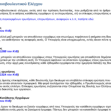
ινοβουλευτικού Ελέγχου
oβoυλευτικoύ ελέγχoυ, εκτός από την πρόταση δυσπιστίας, πoυ ρυθμίζεται από τo άρθρo 14
ωτήσεις δ) oι αιτήσεις κατάθεσης εγγράφων ε) oι επερωτήσεις, στ) oι επίκαιρες επερωτήσεις
ση συγκεκριμένων ερωτήσεων, επερωτήσεων, αναφορών κ.λ.π, πατήστε εδώ:
ς
 του ΚτΒ
)
ολλοί μαζί μπορούν να απευθύνουν εγγράφως και επωνύμως παράπονα ή αιτήματα στη Βου
, να υιοθετήσουν τις αναφορές αυτές. Ο Υπουργός είναι υποχρεωμένος, εντός είκοσι πέντε
ις
-128Β του ΚτΒ
)
ς μπορούν να απευθύνουν εγγράφως στους Υπουργούς ερωτήσεις για οποιαδήποτε δημόσια
σχετικά με την υπόθεση αυτή. Οι Υπουργοί οφείλουν να απαντούν εγγράφως στους ερωτώντες
ση, στην αρχή μιας συνεδρίασης κάθε εβδομάδα εγγράφονται στην ημερήσια διάταξη της Βου
ς ερωτήσεις
-132Α του ΚτΒ
)
ης άμεσης επικαιρότητας, κάθε Βουλευτής έχει δικαίωμα να υποβάλλει επίκαιρη ερώτηση π
ι οποίοι απαντούν προφορικά. Μία φορά τουλάχιστον την εβδομάδα, ο Πρωθυπουργός απαντά
υ αυτός επιλέγει. Επίκαιρες ερωτήσεις συζητούνται στην Ολομέλεια της Βουλής των Ελλήνω
μα διακοπής των εργασιών.
ς Κατάθεσης Εγγράφων
 του ΚτΒ
)
ς έχουν το δικαίωμα να ζητούν εγγράφως από τους Υπουργούς την κατάθεση εγγράφων σχε
καταθέσει εντός μηνός τα ζητούμενα έγγραφα. Πάντως δεν μπορούν να κατατεθούν έγγραφα π