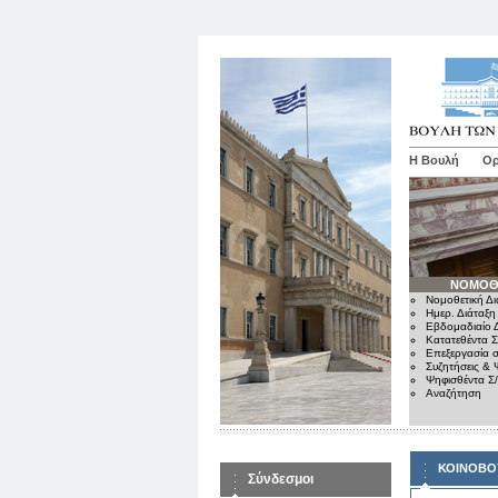
Η Βουλή
Ορ
ΝΟΜΟΘ
Νομοθετική Δι
Ημερ. Διάταξη
Εβδομαδιαίο Δ
Κατατεθέντα Σ
Επεξεργασία σ
Συζητήσεις & 
Ψηφισθέντα Σ
Αναζήτηση
ΚΟΙΝΟΒΟ
Σύνδεσμοι