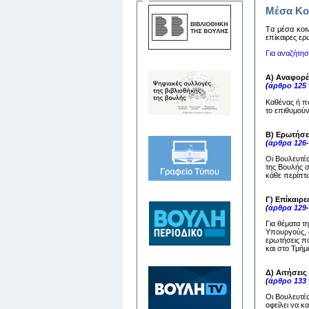
Μέσα Κο
Tα μέσα κoιν
επίκαιρες ερ
Για αναζήτη
Α) Αναφορέ
(
άρθρο 125
Καθένας ή π
το επιθυμούν
Β) Ερωτήσε
(
άρθρα 126
Οι Βουλευτέ
της Βουλής 
κάθε περίπτω
Γ) Επίκαιρε
(
άρθρα 129
Για θέματα τ
Υπουργούς, ο
ερωτήσεις πο
και στο Τμή
Δ) Αιτήσει
(
άρθρο 133
Οι Βουλευτέ
οφείλει να 