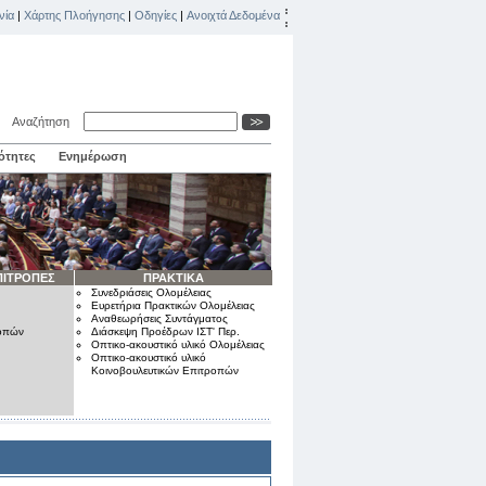
νία
|
Χάρτης Πλοήγησης
|
Οδηγίες
|
Ανοιχτά Δεδομένα
Αναζήτηση
ότητες
Ενημέρωση
ΠΙΤΡΟΠΕΣ
ΠΡΑΚΤΙΚΑ
Συνεδριάσεις Ολομέλειας
Ευρετήρια Πρακτικών Ολομέλειας
Αναθεωρήσεις Συντάγματος
ροπών
Διάσκεψη Προέδρων ΙΣΤ' Περ.
Οπτικο-ακουστικό υλικό Ολομέλειας
Οπτικο-ακουστικό υλικό
Κοινοβουλευτικών Επιτροπών