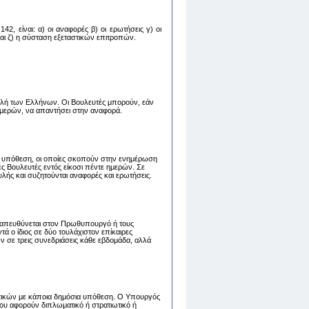
2, είναι: α) oι αναφoρές β) oι ερωτήσεις γ) oι
 και ζ) η σύσταση εξεταστικών επιτροπών.
λή των Ελλήνων. Οι Βουλευτές μπορούν, εάν
 ημερών, να απαντήσει στην αναφορά.
 υπόθεση, οι οποίες σκοπούν στην ενημέρωση
 Βουλευτές εντός είκοσι πέντε ημερών. Σε
λής και συζητούνται αναφορές και ερωτήσεις.
ου απευθύνεται στον Πρωθυπουργό ή τους
 ο ίδιος σε δύο τουλάχιστον επίκαιρες
ν σε τρεις συνεδριάσεις κάθε εβδομάδα, αλλά
τικών με κάποια δημόσια υπόθεση. Ο Υπουργός
ου αφορούν διπλωματικό ή στρατιωτικό ή