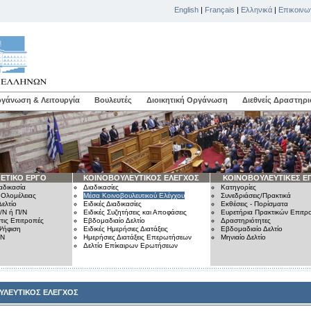
English
|
Français
|
Ελληνικά
|
Επικοινω
γάνωση & Λειτουργία
Βουλευτές
Διοικητική Οργάνωση
Διεθνείς Δραστηρι
ΕΤΙΚΟ ΕΡΓΟ
ΚΟΙΝΟΒΟΥΛΕΥΤΙΚΟΣ ΕΛΕΓΧΟΣ
ΚΟΙΝΟΒΟΥΛΕΥΤΙΚΕΣ Ε
αδικασία
Διαδικασίες
Κατηγορίες
 Ολομέλειας
Μέσα Κοινοβουλευτικού Ελέγχου
Συνεδριάσεις/Πρακτικά
ελτίο
Ειδικές Διαδικασίες
Εκθέσεις - Πορίσματα
/Ν ή Π/Ν
Ειδικές Συζητήσεις και Αποφάσεις
Ευρετήρια Πρακτικών Επιτ
τις Επιτροπές
Εβδομαδιαίο Δελτίο
Δραστηριότητες
Ψήφιση
Ειδικές Ημερήσιες Διατάξεις
Εβδομαδιαίο Δελτίο
/Ν
Ημερήσιες Διατάξεις Επερωτήσεων
Μηνιαίο Δελτίο
Δελτίο Επίκαιρων Ερωτήσεων
ΥΛΕΥΤΙΚΟΣ ΕΛΕΓΧΟΣ