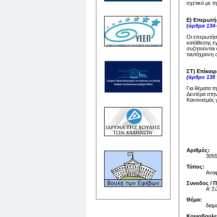
σχετικό με τ
Ε) Επερωτή
(
άρθρα 134-
Οι επερωτήσε
κατάθεσης ε
συζητούνται 
ταυτόχρονη σ
ΣΤ) Επίκαι
(
άρθρο 138
Για θέματα τ
Δευτέρα στην
Κανονισμός γ
Αριθμός:
305
Τύπος:
Ανα
Συνοδος / 
Α' 
Θέμα:
διαμ
Κοινοβουλε