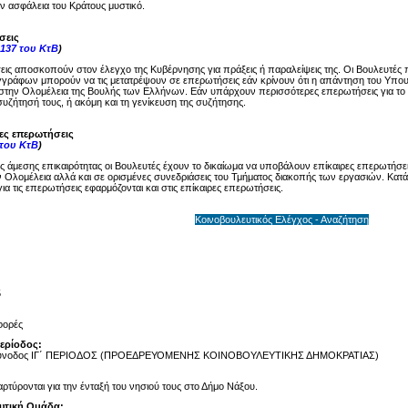
ην ασφάλεια του Κράτους μυστικό.
σεις
137 του ΚτΒ
)
ις αποσκοπούν στον έλεγχο της Κυβέρνησης για πράξεις ή παραλείψεις της. Οι Βουλευτές 
γγράφων μπορούν να τις μετατρέψουν σε επερωτήσεις εάν κρίνουν ότι η απάντηση του Υπου
στην Ολομέλεια της Βουλής των Ελλήνων. Εάν υπάρχουν περισσότερες επερωτήσεις για το ί
υζήτησή τους, ή ακόμη και τη γενίκευση της συζήτησης.
ρες επερωτήσεις
 του ΚτΒ
)
ης άμεσης επικαιρότητας οι Βουλευτές έχουν το δικαίωμα να υποβάλουν επίκαιρες επερωτήσει
 Ολομέλεια αλλά και σε ορισμένες συνεδριάσεις του Τμήματος διακοπής των εργασιών. Κατά 
ια τις επερωτήσεις εφαρμόζονται και στις επίκαιρες επερωτήσεις.
Κοινοβουλευτικός Ελέγχος - Αναζήτηση
5
φορές
Περίοδος:
Σύνοδος ΙΓ΄ ΠΕΡΙΟΔΟΣ (ΠΡΟΕΔΡΕΥΟΜΕΝΗΣ ΚΟΙΝΟΒΟΥΛΕΥΤΙΚΗΣ ΔΗΜΟΚΡΑΤΙΑΣ)
αρτύρονται για την ένταξή του νησιού τους στο Δήμο Νάξου.
υτική Ομάδα: