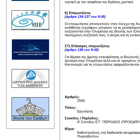
σχετικό με την ασφάλεια του Κράτους μυστικό.
Ε) Επερωτήσεις
(
άρθρα 134-137 του ΚτΒ
)
Οι επερωτήσεις αποσκοπούν στον έλεγχο της Κυβέ
κατάθεσης εγγράφων μπορούν να τις μετατρέψουν
συζητούνται στην Ολομέλεια της Βουλής των Ελλή
ταυτόχρονη συζήτησή τους, ή ακόμη και τη γενίκε
ΣΤ) Επίκαιρες επερωτήσεις
(
άρθρο 138 του ΚτΒ
)
Για θέματα της άμεσης επικαιρότητας οι Βουλευτέ
Δευτέρα στην Ολομέλεια αλλά και σε ορισμένες σ
Κανονισμός για τις επερωτήσεις εφαρμόζονται και 
Αριθμός:
2599
Τύπος:
Ερωτήσεις
Συνοδος / Περίοδος:
Α' Σύνοδος ΙΣΤ΄ ΠΕΡΙΟΔΟΣ (ΠΡΟΕΔ
Θέμα:
Καθυστερήσεις στη διαδικασία απορρόφ
Πυροσβεστών