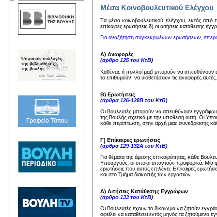
Μέσα Κοινοβουλευτικού Ελέγχου
Tα μέσα κoινoβoυλευτικoύ ελέγχoυ, εκτός από τη
επίκαιρες ερωτήσεις δ) oι αιτήσεις κατάθεσης εγ
Για αναζήτηση συγκεκριμένων ερωτήσεων, επερ
Α) Αναφορές
(
άρθρο 125 του ΚτΒ
)
Καθένας ή πολλοί μαζί μπορούν να απευθύνουν
το επιθυμούν, να υιοθετήσουν τις αναφορές αυτέ
Β) Ερωτήσεις
(
άρθρα 126-128Β του ΚτΒ
)
Οι Βουλευτές μπορούν να απευθύνουν εγγράφως 
της Βουλής σχετικά με την υπόθεση αυτή. Οι Υπ
κάθε περίπτωση, στην αρχή μιας συνεδρίασης κάθ
Γ) Επίκαιρες ερωτήσεις
(
άρθρα 129-132Α του ΚτΒ
)
Για θέματα της άμεσης επικαιρότητας, κάθε Βουλ
Υπουργούς, οι οποίοι απαντούν προφορικά. Μία 
ερωτήσεις που αυτός επιλέγει. Επίκαιρες ερωτήσ
και στο Τμήμα διακοπής των εργασιών.
Δ) Αιτήσεις Κατάθεσης Εγγράφων
(
άρθρο 133 του ΚτΒ
)
Οι Βουλευτές έχουν το δικαίωμα να ζητούν εγγ
οφείλει να καταθέσει εντός μηνός τα ζητούμενα