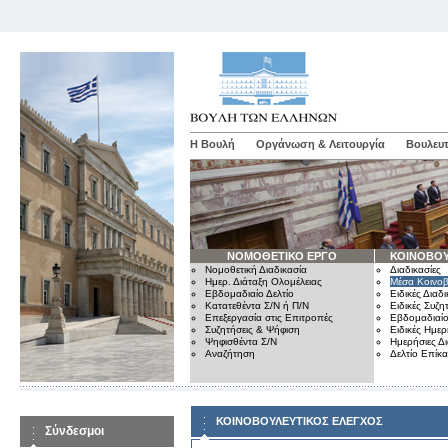
Η Βουλή
Οργάνωση & Λειτουργία
Βουλευτ
ΝΟΜΟΘΕΤΙΚΟ ΕΡΓΟ
ΚΟΙΝΟΒΟΥ
Νομοθετική Διαδικασία
Διαδικασίες
Ημερ. Διάταξη Ολομέλειας
Μέσα Κοινοβ
Εβδομαδιαίο Δελτίο
Ειδικές Διαδι
Κατατεθέντα Σ/Ν ή Π/Ν
Ειδικές Συζη
Επεξεργασία στις Επιτροπές
Εβδομαδιαίο
Συζητήσεις & Ψήφιση
Ειδικές Ημερ
Ψηφισθέντα Σ/Ν
Ημερήσιες Δ
Αναζήτηση
Δελτίο Επίκ
ΚΟΙΝΟΒΟΥΛΕΥΤΙΚΟΣ ΕΛΕΓΧΟΣ
Σύνδεσμοι