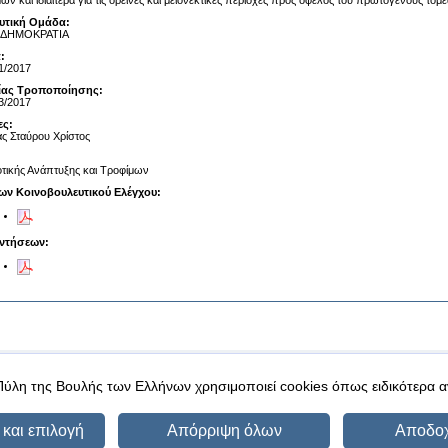
ων και ιδιαίτερα για τις ορεινές και μειονεκτικές περιοχές προς όφελος του πρωτογενούς τομ
υτική Ομάδα:
 ΔΗΜΟΚΡΑΤΙΑ
:
1/2017
αίας Τροποποίησης:
3/2017
ες:
ς Σταύρου Χρίστος
τικής Ανάπτυξης και Τροφίμων
ων Κοινοβουλευτικού Ελέγχου:
ντήσεων:
|
|
 δεδομένα
Ασφάλεια & Πρόσβαση
Πύλη της Βουλής των Ελλήνων χρησιμοποιεί cookies όπως ειδικότερα 
και επιλογή
Απόρριψη όλων
Αποδο