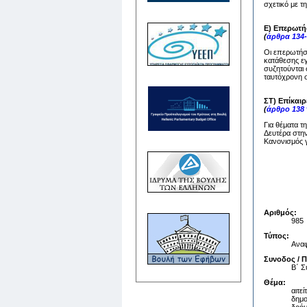
σχετικό με τ
Ε) Επερωτή
(
άρθρα 134-
Οι επερωτήσε
κατάθεσης ε
συζητούνται 
ταυτόχρονη σ
ΣΤ) Επίκαι
(
άρθρο 138
Για θέματα τ
Δευτέρα στην
Κανονισμός γ
Αριθμός:
985
Τύπος:
Ανα
Συνοδος / 
Β΄ 
Θέμα:
αιτε
δημο