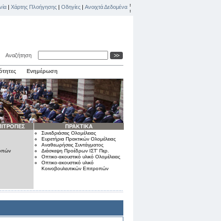
νία
|
Χάρτης Πλοήγησης
|
Οδηγίες
|
Ανοιχτά Δεδομένα
Αναζήτηση
ότητες
Ενημέρωση
ΠΙΤΡΟΠΕΣ
ΠΡΑΚΤΙΚΑ
Συνεδριάσεις Ολομέλειας
Ευρετήρια Πρακτικών Ολομέλειας
Αναθεωρήσεις Συντάγματος
ροπών
Διάσκεψη Προέδρων ΙΣΤ' Περ.
Οπτικο-ακουστικό υλικό Ολομέλειας
Οπτικο-ακουστικό υλικό
Κοινοβουλευτικών Επιτροπών