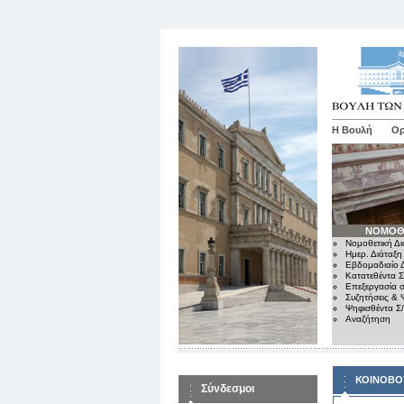
Η Βουλή
Ορ
ΝΟΜΟΘ
Νομοθετική Δι
Ημερ. Διάταξη
Εβδομαδιαίο Δ
Κατατεθέντα Σ
Επεξεργασία σ
Συζητήσεις & 
Ψηφισθέντα Σ
Αναζήτηση
ΚΟΙΝΟΒΟ
Σύνδεσμοι