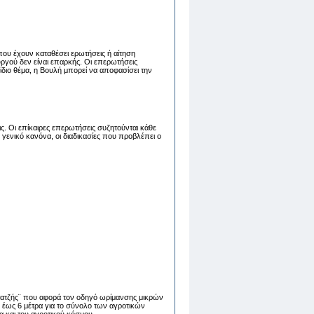
που έχουν καταθέσει ερωτήσεις ή αίτηση
ργού δεν είναι επαρκής. Οι επερωτήσεις
διο θέμα, η Βουλή μπορεί να αποφασίσει την
ς. Οι επίκαιρες επερωτήσεις συζητούνται κάθε
γενικό κανόνα, οι διαδικασίες που προβλέπει ο
τατζής¨ που αφορά τον οδηγό ωρίμανσης μικρών
έως 6 μέτρα για το σύνολο των αγροτικών