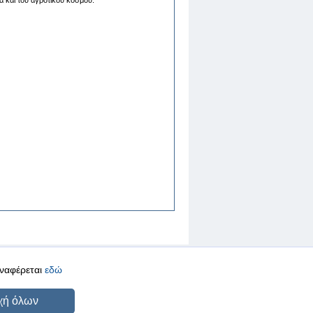
έα και του αγροτικού κόσμου.
αναφέρεται
εδώ
CREATED BY
DOPE STUDIO
χή όλων