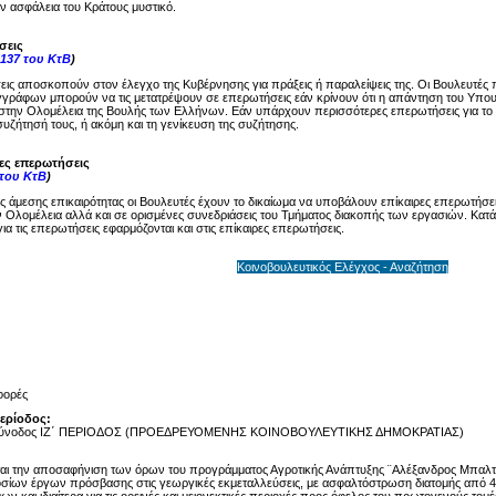
ην ασφάλεια του Κράτους μυστικό.
σεις
137 του ΚτΒ
)
ις αποσκοπούν στον έλεγχο της Κυβέρνησης για πράξεις ή παραλείψεις της. Οι Βουλευτές 
γγράφων μπορούν να τις μετατρέψουν σε επερωτήσεις εάν κρίνουν ότι η απάντηση του Υπου
στην Ολομέλεια της Βουλής των Ελλήνων. Εάν υπάρχουν περισσότερες επερωτήσεις για το ί
υζήτησή τους, ή ακόμη και τη γενίκευση της συζήτησης.
ρες επερωτήσεις
 του ΚτΒ
)
ης άμεσης επικαιρότητας οι Βουλευτές έχουν το δικαίωμα να υποβάλουν επίκαιρες επερωτήσει
 Ολομέλεια αλλά και σε ορισμένες συνεδριάσεις του Τμήματος διακοπής των εργασιών. Κατά 
ια τις επερωτήσεις εφαρμόζονται και στις επίκαιρες επερωτήσεις.
Κοινοβουλευτικός Ελέγχος - Αναζήτηση
φορές
Περίοδος:
Σύνοδος ΙΖ΄ ΠΕΡΙΟΔΟΣ (ΠΡΟΕΔΡΕΥΟΜΕΝΗΣ ΚΟΙΝΟΒΟΥΛΕΥΤΙΚΗΣ ΔΗΜΟΚΡΑΤΙΑΣ)
ίται την αποσαφήνιση των όρων του προγράμματος Αγροτικής Ανάπτυξης ¨Αλέξανδρος Μπαλ
σίων έργων πρόσβασης στις γεωργικές εκμεταλλεύσεις, με ασφαλτόστρωση διατομής από 4 