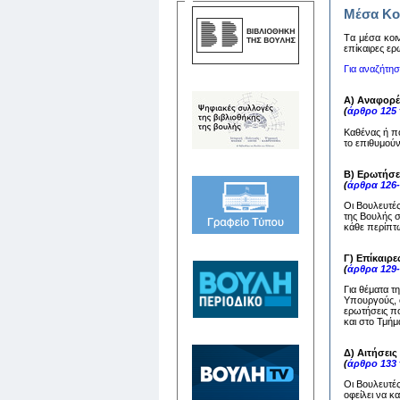
Μέσα Κο
Tα μέσα κoιν
επίκαιρες ερ
Για αναζήτη
Α) Αναφορέ
(
άρθρο 125
Καθένας ή π
το επιθυμούν
Β) Ερωτήσε
(
άρθρα 126
Οι Βουλευτέ
της Βουλής 
κάθε περίπτω
Γ) Επίκαιρε
(
άρθρα 129
Για θέματα τ
Υπουργούς, ο
ερωτήσεις πο
και στο Τμή
Δ) Αιτήσει
(
άρθρο 133
Οι Βουλευτέ
οφείλει να 