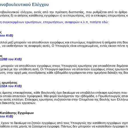
ινοβουλευτικού Ελέγχου
oβoυλευτικoύ ελέγχoυ, εκτός από την πρόταση δυσπιστίας, πoυ ρυθμίζεται από τo άρθρo 14
ωτήσεις δ) oι αιτήσεις κατάθεσης εγγράφων ε) oι επερωτήσεις, στ) oι επίκαιρες επερωτήσεις
ση συγκεκριμένων ερωτήσεων, επερωτήσεων, αναφορών κ.λ.π, πατήστε εδώ:
ς
 του ΚτΒ
)
ολλοί μαζί μπορούν να απευθύνουν εγγράφως και επωνύμως παράπονα ή αιτήματα στη Βου
, να υιοθετήσουν τις αναφορές αυτές. Ο Υπουργός είναι υποχρεωμένος, εντός είκοσι πέντε
ις
-128Β του ΚτΒ
)
ς μπορούν να απευθύνουν εγγράφως στους Υπουργούς ερωτήσεις για οποιαδήποτε δημόσια
σχετικά με την υπόθεση αυτή. Οι Υπουργοί οφείλουν να απαντούν εγγράφως στους ερωτώντες
ση, στην αρχή μιας συνεδρίασης κάθε εβδομάδα εγγράφονται στην ημερήσια διάταξη της Βου
ς ερωτήσεις
-132Α του ΚτΒ
)
ης άμεσης επικαιρότητας, κάθε Βουλευτής έχει δικαίωμα να υποβάλλει επίκαιρη ερώτηση π
ι οποίοι απαντούν προφορικά. Μία φορά τουλάχιστον την εβδομάδα, ο Πρωθυπουργός απαντά
υ αυτός επιλέγει. Επίκαιρες ερωτήσεις συζητούνται στην Ολομέλεια της Βουλής των Ελλήνω
μα διακοπής των εργασιών.
ς Κατάθεσης Εγγράφων
 του ΚτΒ
)
ς έχουν το δικαίωμα να ζητούν εγγράφως από τους Υπουργούς την κατάθεση εγγράφων σχε
καταθέσει εντός μηνός τα ζητούμενα έγγραφα. Πάντως δεν μπορούν να κατατεθούν έγγραφα π