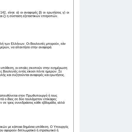
2, είναι: α) oι αναφoρές β) oι ερωτήσεις γ) oι
 και ζ) η σύσταση εξεταστικών επιτροπών.
λή των Ελλήνων. Οι Βουλευτές μπορούν, εάν
 ημερών, να απαντήσει στην αναφορά.
 υπόθεση, οι οποίες σκοπούν στην ενημέρωση
 Βουλευτές εντός είκοσι πέντε ημερών. Σε
λής και συζητούνται αναφορές και ερωτήσεις.
ου απευθύνεται στον Πρωθυπουργό ή τους
 ο ίδιος σε δύο τουλάχιστον επίκαιρες
ν σε τρεις συνεδριάσεις κάθε εβδομάδα, αλλά
τικών με κάποια δημόσια υπόθεση. Ο Υπουργός
ου αφορούν διπλωματικό ή στρατιωτικό ή