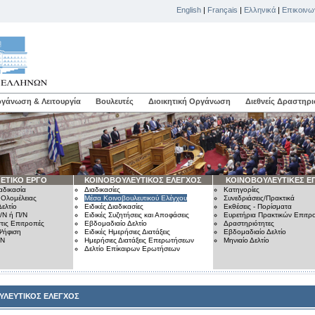
English
|
Français
|
Ελληνικά
|
Επικοινω
γάνωση & Λειτουργία
Βουλευτές
Διοικητική Οργάνωση
Διεθνείς Δραστηρι
ΕΤΙΚΟ ΕΡΓΟ
ΚΟΙΝΟΒΟΥΛΕΥΤΙΚΟΣ ΕΛΕΓΧΟΣ
ΚΟΙΝΟΒΟΥΛΕΥΤΙΚΕΣ Ε
αδικασία
Διαδικασίες
Κατηγορίες
 Ολομέλειας
Μέσα Κοινοβουλευτικού Ελέγχου
Συνεδριάσεις/Πρακτικά
ελτίο
Ειδικές Διαδικασίες
Εκθέσεις - Πορίσματα
/Ν ή Π/Ν
Ειδικές Συζητήσεις και Αποφάσεις
Ευρετήρια Πρακτικών Επιτ
τις Επιτροπές
Εβδομαδιαίο Δελτίο
Δραστηριότητες
Ψήφιση
Ειδικές Ημερήσιες Διατάξεις
Εβδομαδιαίο Δελτίο
/Ν
Ημερήσιες Διατάξεις Επερωτήσεων
Μηνιαίο Δελτίο
Δελτίο Επίκαιρων Ερωτήσεων
ΥΛΕΥΤΙΚΟΣ ΕΛΕΓΧΟΣ