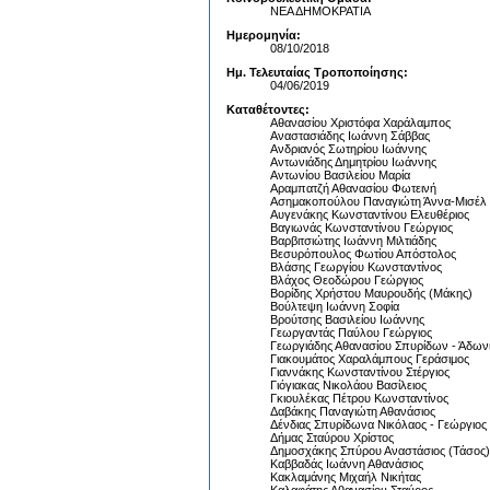
ΝΕΑ ΔΗΜΟΚΡΑΤΙΑ
Ημερομηνία:
08/10/2018
Ημ. Τελευταίας Τροποποίησης:
04/06/2019
Καταθέτοντες:
Αθανασίου Χριστόφα Χαράλαμπος
Αναστασιάδης Ιωάννη Σάββας
Ανδριανός Σωτηρίου Ιωάννης
Αντωνιάδης Δημητρίου Ιωάννης
Αντωνίου Βασιλείου Μαρία
Αραμπατζή Αθανασίου Φωτεινή
Ασημακοπούλου Παναγιώτη Άννα-Μισέλ
Αυγενάκης Κωνσταντίνου Ελευθέριος
Βαγιωνάς Κωνσταντίνου Γεώργιος
Βαρβιτσιώτης Ιωάννη Μιλτιάδης
Βεσυρόπουλος Φωτίου Απόστολος
Βλάσης Γεωργίου Κωνσταντίνος
Βλάχος Θεοδώρου Γεώργιος
Βορίδης Χρήστου Μαυρουδής (Μάκης)
Βούλτεψη Ιωάννη Σοφία
Βρούτσης Βασιλείου Ιωάννης
Γεωργαντάς Παύλου Γεώργιος
Γεωργιάδης Αθανασίου Σπυρίδων - Άδων
Γιακουμάτος Χαραλάμπους Γεράσιμος
Γιαννάκης Κωνσταντίνου Στέργιος
Γιόγιακας Νικολάου Βασίλειος
Γκιουλέκας Πέτρου Κωνσταντίνος
Δαβάκης Παναγιώτη Αθανάσιος
Δένδιας Σπυρίδωνα Νικόλαος - Γεώργιος
Δήμας Σταύρου Χρίστος
Δημοσχάκης Σπύρου Αναστάσιος (Τάσος)
Καββαδάς Ιωάννη Αθανάσιος
Κακλαμάνης Μιχαήλ Νικήτας