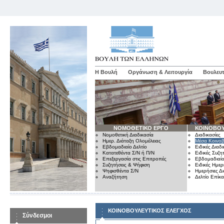
Η Βουλή
Οργάνωση & Λειτουργία
Βουλευτ
ΝΟΜΟΘΕΤΙΚΟ ΕΡΓΟ
ΚΟΙΝΟΒΟΥ
Νομοθετική Διαδικασία
Διαδικασίες
Ημερ. Διάταξη Ολομέλειας
Μέσα Κοινοβ
Εβδομαδιαίο Δελτίο
Ειδικές Διαδι
Κατατεθέντα Σ/Ν ή Π/Ν
Ειδικές Συζη
Επεξεργασία στις Επιτροπές
Εβδομαδιαίο
Συζητήσεις & Ψήφιση
Ειδικές Ημερ
Ψηφισθέντα Σ/Ν
Ημερήσιες Δ
Αναζήτηση
Δελτίο Επίκ
ΚΟΙΝΟΒΟΥΛΕΥΤΙΚΟΣ ΕΛΕΓΧΟΣ
Σύνδεσμοι