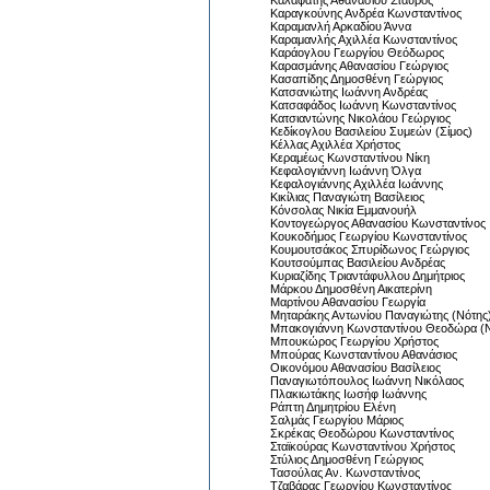
Καλαφάτης Αθανασίου Σταύρος
Καραγκούνης Ανδρέα Κωνσταντίνος
Καραμανλή Αρκαδίου Άννα
Καραμανλής Αχιλλέα Κωνσταντίνος
Καράογλου Γεωργίου Θεόδωρος
Καρασμάνης Αθανασίου Γεώργιος
Κασαπίδης Δημοσθένη Γεώργιος
Κατσανιώτης Ιωάννη Ανδρέας
Κατσαφάδος Ιωάννη Κωνσταντίνος
Κατσιαντώνης Νικολάου Γεώργιος
Κεδίκογλου Βασιλείου Συμεών (Σίμος)
Κέλλας Αχιλλέα Χρήστος
Κεραμέως Κωνσταντίνου Νίκη
Κεφαλογιάννη Ιωάννη Όλγα
Κεφαλογιάννης Αχιλλέα Ιωάννης
Κικίλιας Παναγιώτη Βασίλειος
Κόνσολας Νικία Εμμανουήλ
Κοντογεώργος Αθανασίου Κωνσταντίνος
Κουκοδήμος Γεωργίου Κωνσταντίνος
Κουμουτσάκος Σπυρίδωνος Γεώργιος
Κουτσούμπας Βασιλείου Ανδρέας
Κυριαζίδης Τριαντάφυλλου Δημήτριος
Μάρκου Δημοσθένη Αικατερίνη
Μαρτίνου Αθανασίου Γεωργία
Μηταράκης Αντωνίου Παναγιώτης (Νότης
Μπακογιάννη Κωνσταντίνου Θεοδώρα (
Μπουκώρος Γεωργίου Χρήστος
Μπούρας Κωνσταντίνου Αθανάσιος
Οικονόμου Αθανασίου Βασίλειος
Παναγιωτόπουλος Ιωάννη Νικόλαος
Πλακιωτάκης Ιωσήφ Ιωάννης
Ράπτη Δημητρίου Ελένη
Σαλμάς Γεωργίου Μάριος
Σκρέκας Θεοδώρου Κωνσταντίνος
Σταϊκούρας Κωνσταντίνου Χρήστος
Στύλιος Δημοσθένη Γεώργιος
Τασούλας Αν. Κωνσταντίνος
Τζαβάρας Γεωργίου Κωνσταντίνος