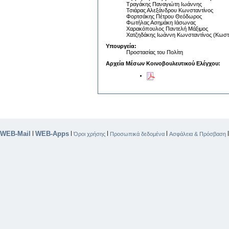
Τραγάκης Παναγιώτη Ιωάννης
Τσιάρας Αλεξάνδρου Κωνσταντίνος
Φορτσάκης Πέτρου Θεόδωρος
Φωτήλας Ασημάκη Ιάσωνας
Χαρακόπουλος Παντελή Μάξιμος
Χατζηδάκης Ιωάννη Κωνσταντίνος (Κωστ
Υπουργεία:
Προστασίας του Πολίτη
Αρχεία Μέσων Κοινοβουλευτικού Ελέγχου:
WEB-Mail
WEB-Apps
|
|
|
|
Όροι χρήσης
Προσωπικά δεδομένα
Ασφάλεια & Πρόσβαση