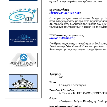
σχετικό με την ασφάλεια του Κράτους μυστικό.
Ε) Επερωτήσεις
(
άρθρα 134-137 του ΚτΒ
)
Οι επερωτήσεις αποσκοπούν στον έλεγχο της Κυβέ
κατάθεσης εγγράφων μπορούν να τις μετατρέψουν
συζητούνται στην Ολομέλεια της Βουλής των Ελλή
ταυτόχρονη συζήτησή τους, ή ακόμη και τη γενίκε
ΣΤ) Επίκαιρες επερωτήσεις
(
άρθρο 138 του ΚτΒ
)
Για θέματα της άμεσης επικαιρότητας οι Βουλευτέ
Δευτέρα στην Ολομέλεια αλλά και σε ορισμένες σ
Κανονισμός για τις επερωτήσεις εφαρμόζονται και 
Αριθμός:
2/2
Τύπος:
Επίκαιρες Επερωτήσεις
Συνοδος / Περίοδος:
Δ΄ Σύνοδος ΙΖ΄ ΠΕΡΙΟΔΟΣ (ΠΡΟΕΔΡ
Θέμα:
«Επείγουσα Ανάγκη Πάταξης της Εγκληματ
Κοινοβουλευτική Ομάδα: