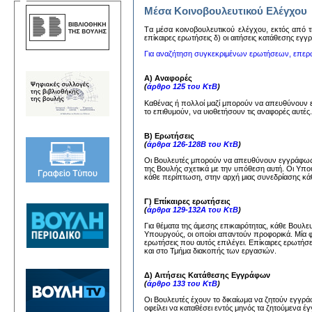
Μέσα Κοινοβουλευτικού Ελέγχου
Tα μέσα κoινoβoυλευτικoύ ελέγχoυ, εκτός από τη
επίκαιρες ερωτήσεις δ) oι αιτήσεις κατάθεσης εγ
Για αναζήτηση συγκεκριμένων ερωτήσεων, επερ
Α) Αναφορές
(
άρθρο 125 του ΚτΒ
)
Καθένας ή πολλοί μαζί μπορούν να απευθύνουν
το επιθυμούν, να υιοθετήσουν τις αναφορές αυτέ
Β) Ερωτήσεις
(
άρθρα 126-128Β του ΚτΒ
)
Οι Βουλευτές μπορούν να απευθύνουν εγγράφως 
της Βουλής σχετικά με την υπόθεση αυτή. Οι Υπ
κάθε περίπτωση, στην αρχή μιας συνεδρίασης κάθ
Γ) Επίκαιρες ερωτήσεις
(
άρθρα 129-132Α του ΚτΒ
)
Για θέματα της άμεσης επικαιρότητας, κάθε Βουλ
Υπουργούς, οι οποίοι απαντούν προφορικά. Μία 
ερωτήσεις που αυτός επιλέγει. Επίκαιρες ερωτήσ
και στο Τμήμα διακοπής των εργασιών.
Δ) Αιτήσεις Κατάθεσης Εγγράφων
(
άρθρο 133 του ΚτΒ
)
Οι Βουλευτές έχουν το δικαίωμα να ζητούν εγγ
οφείλει να καταθέσει εντός μηνός τα ζητούμενα