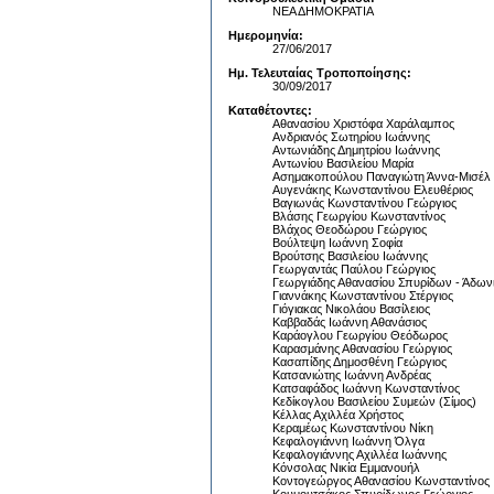
ΝΕΑ ΔΗΜΟΚΡΑΤΙΑ
Ημερομηνία:
27/06/2017
Ημ. Τελευταίας Τροποποίησης:
30/09/2017
Καταθέτοντες:
Αθανασίου Χριστόφα Χαράλαμπος
Ανδριανός Σωτηρίου Ιωάννης
Αντωνιάδης Δημητρίου Ιωάννης
Αντωνίου Βασιλείου Μαρία
Ασημακοπούλου Παναγιώτη Άννα-Μισέλ
Αυγενάκης Κωνσταντίνου Ελευθέριος
Βαγιωνάς Κωνσταντίνου Γεώργιος
Βλάσης Γεωργίου Κωνσταντίνος
Βλάχος Θεοδώρου Γεώργιος
Βούλτεψη Ιωάννη Σοφία
Βρούτσης Βασιλείου Ιωάννης
Γεωργαντάς Παύλου Γεώργιος
Γεωργιάδης Αθανασίου Σπυρίδων - Άδων
Γιαννάκης Κωνσταντίνου Στέργιος
Γιόγιακας Νικολάου Βασίλειος
Καββαδάς Ιωάννη Αθανάσιος
Καράογλου Γεωργίου Θεόδωρος
Καρασμάνης Αθανασίου Γεώργιος
Κασαπίδης Δημοσθένη Γεώργιος
Κατσανιώτης Ιωάννη Ανδρέας
Κατσαφάδος Ιωάννη Κωνσταντίνος
Κεδίκογλου Βασιλείου Συμεών (Σίμος)
Κέλλας Αχιλλέα Χρήστος
Κεραμέως Κωνσταντίνου Νίκη
Κεφαλογιάννη Ιωάννη Όλγα
Κεφαλογιάννης Αχιλλέα Ιωάννης
Κόνσολας Νικία Εμμανουήλ
Κοντογεώργος Αθανασίου Κωνσταντίνος