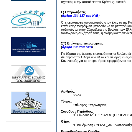
σχετικό με την ασφάλεια του Κράτους μυστικό.
Ε) Επερωτήσεις
(
άρθρα 134-137 του ΚτΒ
)
Οι επερωτήσεις αποσκοπούν στον έλεγχο της Κυβέ
κατάθεσης εγγράφων μπορούν να τις μετατρέψουν
συζητούνται στην Ολομέλεια της Βουλής των Ελλή
ταυτόχρονη συζήτησή τους, ή ακόμη και τη γενίκε
ΣΤ) Επίκαιρες επερωτήσεις
(
άρθρο 138 του ΚτΒ
)
Για θέματα της άμεσης επικαιρότητας οι Βουλευτέ
Δευτέρα στην Ολομέλεια αλλά και σε ορισμένες σ
Κανονισμός για τις επερωτήσεις εφαρμόζονται και 
Αριθμός:
33/23
Τύπος:
Επίκαιρες Επερωτήσεις
Συνοδος / Περίοδος:
Β΄ Σύνοδος ΙΖ΄ ΠΕΡΙΟΔΟΣ (ΠΡΟΕΔΡ
Θέμα:
"Η κυβέρνηση ΣΥΡΙΖΑ _ ΑΝΕΛ αποφασίζει,
Κοινοβουλευτική Ομάδα: