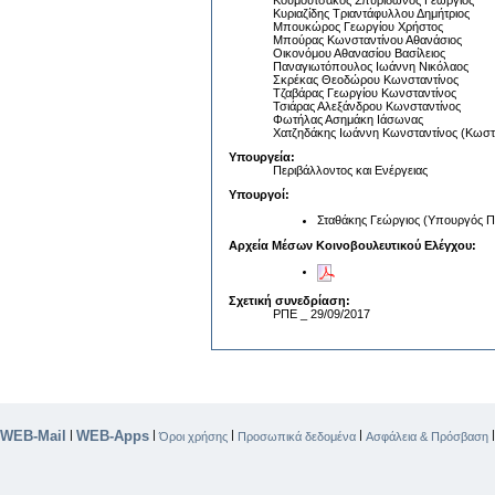
Κουμουτσάκος Σπυρίδωνος Γεώργιος
Κυριαζίδης Τριαντάφυλλου Δημήτριος
Μπουκώρος Γεωργίου Χρήστος
Μπούρας Κωνσταντίνου Αθανάσιος
Οικονόμου Αθανασίου Βασίλειος
Παναγιωτόπουλος Ιωάννη Νικόλαος
Σκρέκας Θεοδώρου Κωνσταντίνος
Τζαβάρας Γεωργίου Κωνσταντίνος
Τσιάρας Αλεξάνδρου Κωνσταντίνος
Φωτήλας Ασημάκη Ιάσωνας
Χατζηδάκης Ιωάννη Κωνσταντίνος (Κωστ
Υπουργεία:
Περιβάλλοντος και Ενέργειας
Υπουργοί:
Σταθάκης Γεώργιος (Υπουργός Πε
Αρχεία Μέσων Κοινοβουλευτικού Ελέγχου:
Σχετική συνεδρίαση:
ΡΠΕ _ 29/09/2017
WEB-Mail
WEB-Apps
|
|
|
|
Όροι χρήσης
Προσωπικά δεδομένα
Ασφάλεια & Πρόσβαση