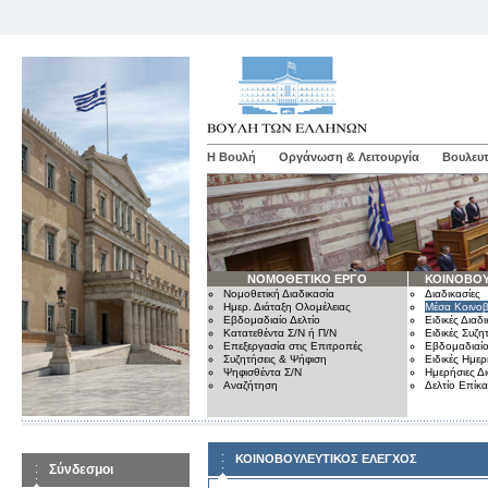
Η Βουλή
Οργάνωση & Λειτουργία
Βουλευτ
ΝΟΜΟΘΕΤΙΚΟ ΕΡΓΟ
ΚΟΙΝΟΒΟΥ
Νομοθετική Διαδικασία
Διαδικασίες
Ημερ. Διάταξη Ολομέλειας
Μέσα Κοινοβ
Εβδομαδιαίο Δελτίο
Ειδικές Διαδι
Κατατεθέντα Σ/Ν ή Π/Ν
Ειδικές Συζη
Επεξεργασία στις Επιτροπές
Εβδομαδιαίο
Συζητήσεις & Ψήφιση
Ειδικές Ημερ
Ψηφισθέντα Σ/Ν
Ημερήσιες Δ
Αναζήτηση
Δελτίο Επίκ
ΚΟΙΝΟΒΟΥΛΕΥΤΙΚΟΣ ΕΛΕΓΧΟΣ
Σύνδεσμοι