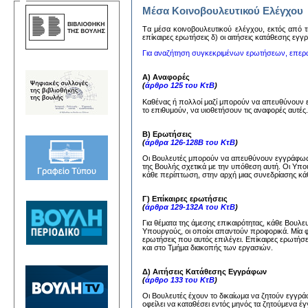
Μέσα Κοινοβουλευτικού Ελέγχου
Tα μέσα κoινoβoυλευτικoύ ελέγχoυ, εκτός από τη
επίκαιρες ερωτήσεις δ) oι αιτήσεις κατάθεσης εγ
Για αναζήτηση συγκεκριμένων ερωτήσεων, επερ
Α) Αναφορές
(
άρθρο 125 του ΚτΒ
)
Καθένας ή πολλοί μαζί μπορούν να απευθύνουν
το επιθυμούν, να υιοθετήσουν τις αναφορές αυτέ
Β) Ερωτήσεις
(
άρθρα 126-128Β του ΚτΒ
)
Οι Βουλευτές μπορούν να απευθύνουν εγγράφως 
της Βουλής σχετικά με την υπόθεση αυτή. Οι Υπ
κάθε περίπτωση, στην αρχή μιας συνεδρίασης κάθ
Γ) Επίκαιρες ερωτήσεις
(
άρθρα 129-132Α του ΚτΒ
)
Για θέματα της άμεσης επικαιρότητας, κάθε Βουλ
Υπουργούς, οι οποίοι απαντούν προφορικά. Μία 
ερωτήσεις που αυτός επιλέγει. Επίκαιρες ερωτήσ
και στο Τμήμα διακοπής των εργασιών.
Δ) Αιτήσεις Κατάθεσης Εγγράφων
(
άρθρο 133 του ΚτΒ
)
Οι Βουλευτές έχουν το δικαίωμα να ζητούν εγγ
οφείλει να καταθέσει εντός μηνός τα ζητούμενα