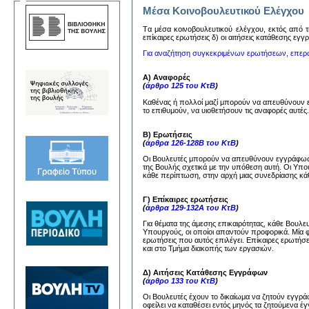
Μέσα Κοινοβουλευτικού Ελέγχου
Tα μέσα κoινoβoυλευτικoύ ελέγχoυ, εκτός από τη
επίκαιρες ερωτήσεις δ) oι αιτήσεις κατάθεσης εγ
Για αναζήτηση συγκεκριμένων ερωτήσεων, επερ
Α) Αναφορές
(
άρθρο 125 του ΚτΒ
)
Καθένας ή πολλοί μαζί μπορούν να απευθύνουν
το επιθυμούν, να υιοθετήσουν τις αναφορές αυτέ
Β) Ερωτήσεις
(
άρθρα 126-128Β του ΚτΒ
)
Οι Βουλευτές μπορούν να απευθύνουν εγγράφως 
της Βουλής σχετικά με την υπόθεση αυτή. Οι Υπ
κάθε περίπτωση, στην αρχή μιας συνεδρίασης κάθ
Γ) Επίκαιρες ερωτήσεις
(
άρθρα 129-132Α του ΚτΒ
)
Για θέματα της άμεσης επικαιρότητας, κάθε Βουλ
Υπουργούς, οι οποίοι απαντούν προφορικά. Μία 
ερωτήσεις που αυτός επιλέγει. Επίκαιρες ερωτήσ
και στο Τμήμα διακοπής των εργασιών.
Δ) Αιτήσεις Κατάθεσης Εγγράφων
(
άρθρο 133 του ΚτΒ
)
Οι Βουλευτές έχουν το δικαίωμα να ζητούν εγγ
οφείλει να καταθέσει εντός μηνός τα ζητούμενα