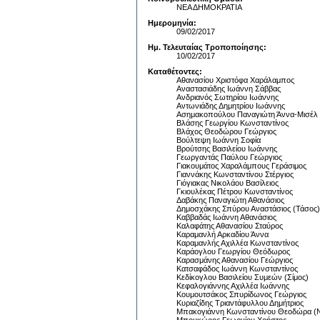
ΝΕΑ ΔΗΜΟΚΡΑΤΙΑ
Ημερομηνία:
09/02/2017
Ημ. Τελευταίας Τροποποίησης:
10/02/2017
Καταθέτοντες:
Αθανασίου Χριστόφα Χαράλαμπος
Αναστασιάδης Ιωάννη Σάββας
Ανδριανός Σωτηρίου Ιωάννης
Αντωνιάδης Δημητρίου Ιωάννης
Ασημακοπούλου Παναγιώτη Άννα-Μισέλ
Βλάσης Γεωργίου Κωνσταντίνος
Βλάχος Θεοδώρου Γεώργιος
Βούλτεψη Ιωάννη Σοφία
Βρούτσης Βασιλείου Ιωάννης
Γεωργαντάς Παύλου Γεώργιος
Γιακουμάτος Χαραλάμπους Γεράσιμος
Γιαννάκης Κωνσταντίνου Στέργιος
Γιόγιακας Νικολάου Βασίλειος
Γκιουλέκας Πέτρου Κωνσταντίνος
Δαβάκης Παναγιώτη Αθανάσιος
Δημοσχάκης Σπύρου Αναστάσιος (Τάσος)
Καββαδάς Ιωάννη Αθανάσιος
Καλαφάτης Αθανασίου Σταύρος
Καραμανλή Αρκαδίου Άννα
Καραμανλής Αχιλλέα Κωνσταντίνος
Καράογλου Γεωργίου Θεόδωρος
Καρασμάνης Αθανασίου Γεώργιος
Κατσαφάδος Ιωάννη Κωνσταντίνος
Κεδίκογλου Βασιλείου Συμεών (Σίμος)
Κεφαλογιάννης Αχιλλέα Ιωάννης
Κουμουτσάκος Σπυρίδωνος Γεώργιος
Κυριαζίδης Τριαντάφυλλου Δημήτριος
Μπακογιάννη Κωνσταντίνου Θεοδώρα (