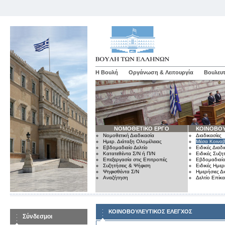
Η Βουλή
Οργάνωση & Λειτουργία
Βουλευτ
ΝΟΜΟΘΕΤΙΚΟ ΕΡΓΟ
ΚΟΙΝΟΒΟΥ
Νομοθετική Διαδικασία
Διαδικασίες
Ημερ. Διάταξη Ολομέλειας
Μέσα Κοινοβ
Εβδομαδιαίο Δελτίο
Ειδικές Διαδι
Κατατεθέντα Σ/Ν ή Π/Ν
Ειδικές Συζη
Επεξεργασία στις Επιτροπές
Εβδομαδιαίο
Συζητήσεις & Ψήφιση
Ειδικές Ημερ
Ψηφισθέντα Σ/Ν
Ημερήσιες Δ
Αναζήτηση
Δελτίο Επίκ
ΚΟΙΝΟΒΟΥΛΕΥΤΙΚΟΣ ΕΛΕΓΧΟΣ
Σύνδεσμοι