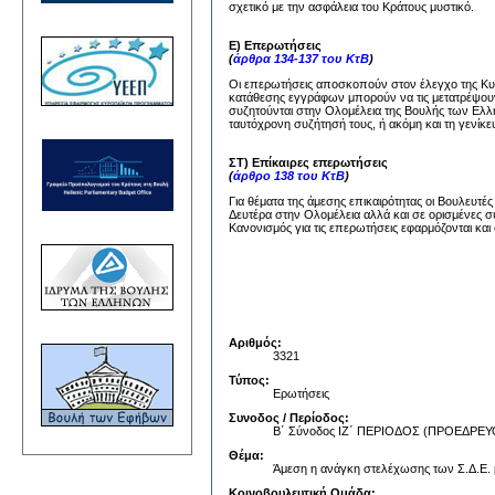
σχετικό με την ασφάλεια του Κράτους μυστικό.
Ε) Επερωτήσεις
(
άρθρα 134-137 του ΚτΒ
)
Οι επερωτήσεις αποσκοπούν στον έλεγχο της Κυβέ
κατάθεσης εγγράφων μπορούν να τις μετατρέψουν
συζητούνται στην Ολομέλεια της Βουλής των Ελλή
ταυτόχρονη συζήτησή τους, ή ακόμη και τη γενίκε
ΣΤ) Επίκαιρες επερωτήσεις
(
άρθρο 138 του ΚτΒ
)
Για θέματα της άμεσης επικαιρότητας οι Βουλευτέ
Δευτέρα στην Ολομέλεια αλλά και σε ορισμένες σ
Κανονισμός για τις επερωτήσεις εφαρμόζονται και 
Αριθμός:
3321
Τύπος:
Ερωτήσεις
Συνοδος / Περίοδος:
Β΄ Σύνοδος ΙΖ΄ ΠΕΡΙΟΔΟΣ (ΠΡΟΕΔΡ
Θέμα:
Άμεση η ανάγκη στελέχωσης των Σ.Δ.Ε. 
Κοινοβουλευτική Ομάδα: