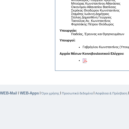
Μπουκώρος Γεωργίου Χρήστος
Μπούρας Κωνσταντίνου Αθανάσιος
Οικονόμου Αθανασίου Βασίλειος
Σκρέκας Θεοδώρου Κωνσταντίνος
Σταμάτης Ιωάννη Δημήτριος
Στύλιος Δημοσθένη Γεώργιος
Τασούλας Αν. Κωνσταντίνος
Φορτσάκης Πέτρου Θεόδωρος
Υπουργεία:
Παιδείας, Έρευνας και Θρησκευμάτων
Υπουργοί:
Γαβρόγλου Κωνσταντίνος (Υπουρ
Αρχεία Μέσων Κοινοβουλευτικού Ελέγχου:
WEB-Mail
WEB-Apps
|
|
|
|
Όροι χρήσης
Προσωπικά δεδομένα
Ασφάλεια & Πρόσβαση