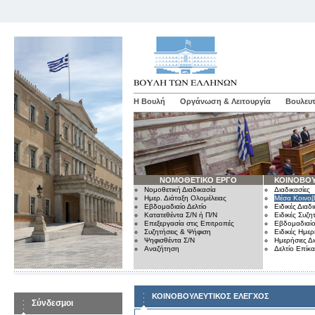
Η Βουλή
Οργάνωση & Λειτουργία
Βουλευτ
ΝΟΜΟΘΕΤΙΚΟ ΕΡΓΟ
ΚΟΙΝΟΒΟΥ
Νομοθετική Διαδικασία
Διαδικασίες
Ημερ. Διάταξη Ολομέλειας
Μέσα Κοινοβ
Εβδομαδιαίο Δελτίο
Ειδικές Διαδι
Κατατεθέντα Σ/Ν ή Π/Ν
Ειδικές Συζη
Επεξεργασία στις Επιτροπές
Εβδομαδιαίο
Συζητήσεις & Ψήφιση
Ειδικές Ημερ
Ψηφισθέντα Σ/Ν
Ημερήσιες Δ
Αναζήτηση
Δελτίο Επίκ
ΚΟΙΝΟΒΟΥΛΕΥΤΙΚΟΣ ΕΛΕΓΧΟΣ
Σύνδεσμοι