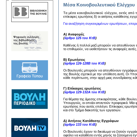
Μέσα Κοινοβουλευτικού Ελέγχου
Tα μέσα κoινoβoυλευτικoύ ελέγχoυ, εκτός από τη
επίκαιρες ερωτήσεις δ) oι αιτήσεις κατάθεσης εγ
Για αναζήτηση συγκεκριμένων ερωτήσεων, επερ
Α) Αναφορές
(
άρθρο 125 του ΚτΒ
)
Καθένας ή πολλοί μαζί μπορούν να απευθύνουν
το επιθυμούν, να υιοθετήσουν τις αναφορές αυτέ
Β) Ερωτήσεις
(
άρθρα 126-128Β του ΚτΒ
)
Οι Βουλευτές μπορούν να απευθύνουν εγγράφως 
της Βουλής σχετικά με την υπόθεση αυτή. Οι Υπ
κάθε περίπτωση, στην αρχή μιας συνεδρίασης κάθ
Γ) Επίκαιρες ερωτήσεις
(
άρθρα 129-132Α του ΚτΒ
)
Για θέματα της άμεσης επικαιρότητας, κάθε Βουλ
Υπουργούς, οι οποίοι απαντούν προφορικά. Μία 
ερωτήσεις που αυτός επιλέγει. Επίκαιρες ερωτήσ
και στο Τμήμα διακοπής των εργασιών.
Δ) Αιτήσεις Κατάθεσης Εγγράφων
(
άρθρο 133 του ΚτΒ
)
Οι Βουλευτές έχουν το δικαίωμα να ζητούν εγγ
οφείλει να καταθέσει εντός μηνός τα ζητούμενα