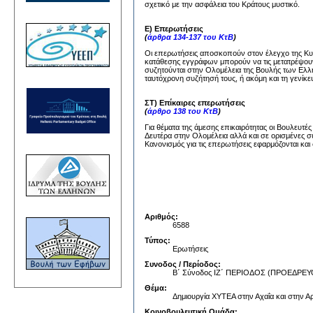
σχετικό με την ασφάλεια του Κράτους μυστικό.
Ε) Επερωτήσεις
(
άρθρα 134-137 του ΚτΒ
)
Οι επερωτήσεις αποσκοπούν στον έλεγχο της Κυβέ
κατάθεσης εγγράφων μπορούν να τις μετατρέψουν
συζητούνται στην Ολομέλεια της Βουλής των Ελλή
ταυτόχρονη συζήτησή τους, ή ακόμη και τη γενίκε
ΣΤ) Επίκαιρες επερωτήσεις
(
άρθρο 138 του ΚτΒ
)
Για θέματα της άμεσης επικαιρότητας οι Βουλευτέ
Δευτέρα στην Ολομέλεια αλλά και σε ορισμένες σ
Κανονισμός για τις επερωτήσεις εφαρμόζονται και 
Αριθμός:
6588
Τύπος:
Ερωτήσεις
Συνοδος / Περίοδος:
Β΄ Σύνοδος ΙΖ΄ ΠΕΡΙΟΔΟΣ (ΠΡΟΕΔΡ
Θέμα:
Δημιουργία ΧΥΤΕΑ στην Αχαΐα και στην Α
Κοινοβουλευτική Ομάδα: