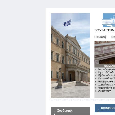
Η Βουλή
Ορ
ΝΟΜΟΘ
Νομοθετική Δι
Ημερ. Διάταξη
Εβδομαδιαίο Δ
Κατατεθέντα Σ
Επεξεργασία σ
Συζητήσεις & 
Ψηφισθέντα Σ
Αναζήτηση
ΚΟΙΝΟΒΟ
Σύνδεσμοι