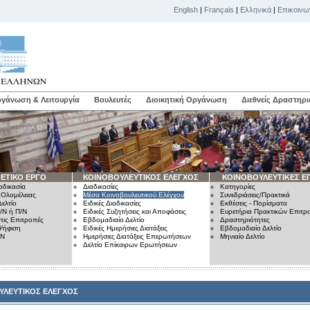
English
|
Français
|
Ελληνικά
|
Επικοινω
γάνωση & Λειτουργία
Βουλευτές
Διοικητική Οργάνωση
Διεθνείς Δραστηρι
ΕΤΙΚΟ ΕΡΓΟ
ΚΟΙΝΟΒΟΥΛΕΥΤΙΚΟΣ ΕΛΕΓΧΟΣ
ΚΟΙΝΟΒΟΥΛΕΥΤΙΚΕΣ Ε
αδικασία
Διαδικασίες
Κατηγορίες
 Ολομέλειας
Μέσα Κοινοβουλευτικού Ελέγχου
Συνεδριάσεις/Πρακτικά
ελτίο
Ειδικές Διαδικασίες
Εκθέσεις - Πορίσματα
/Ν ή Π/Ν
Ειδικές Συζητήσεις και Αποφάσεις
Ευρετήρια Πρακτικών Επιτ
τις Επιτροπές
Εβδομαδιαίο Δελτίο
Δραστηριότητες
Ψήφιση
Ειδικές Ημερήσιες Διατάξεις
Εβδομαδιαίο Δελτίο
/Ν
Ημερήσιες Διατάξεις Επερωτήσεων
Μηνιαίο Δελτίο
Δελτίο Επίκαιρων Ερωτήσεων
ΥΛΕΥΤΙΚΟΣ ΕΛΕΓΧΟΣ