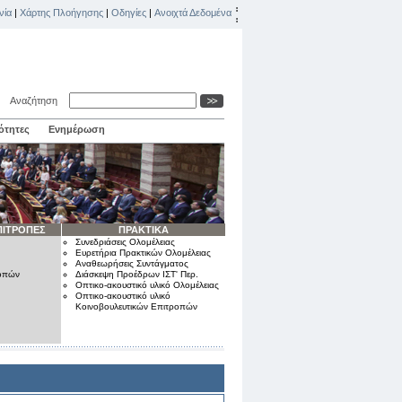
νία
|
Χάρτης Πλοήγησης
|
Οδηγίες
|
Ανοιχτά Δεδομένα
Αναζήτηση
ότητες
Ενημέρωση
ΠΙΤΡΟΠΕΣ
ΠΡΑΚΤΙΚΑ
Συνεδριάσεις Ολομέλειας
Ευρετήρια Πρακτικών Ολομέλειας
Αναθεωρήσεις Συντάγματος
ροπών
Διάσκεψη Προέδρων ΙΣΤ' Περ.
Οπτικο-ακουστικό υλικό Ολομέλειας
Οπτικο-ακουστικό υλικό
Κοινοβουλευτικών Επιτροπών