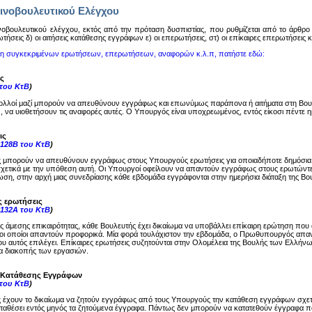
ινοβουλευτικού Ελέγχου
oβoυλευτικoύ ελέγχoυ, εκτός από την πρόταση δυσπιστίας, πoυ ρυθμίζεται από τo άρθρo 14
ωτήσεις δ) oι αιτήσεις κατάθεσης εγγράφων ε) oι επερωτήσεις, στ) oι επίκαιρες επερωτήσεις
ση συγκεκριμένων ερωτήσεων, επερωτήσεων, αναφορών κ.λ.π, πατήστε εδώ:
ς
 του ΚτΒ
)
ολλοί μαζί μπορούν να απευθύνουν εγγράφως και επωνύμως παράπονα ή αιτήματα στη Βου
, να υιοθετήσουν τις αναφορές αυτές. Ο Υπουργός είναι υποχρεωμένος, εντός είκοσι πέντε
ις
-128Β του ΚτΒ
)
ς μπορούν να απευθύνουν εγγράφως στους Υπουργούς ερωτήσεις για οποιαδήποτε δημόσια
σχετικά με την υπόθεση αυτή. Οι Υπουργοί οφείλουν να απαντούν εγγράφως στους ερωτώντες
ση, στην αρχή μιας συνεδρίασης κάθε εβδομάδα εγγράφονται στην ημερήσια διάταξη της Βου
ς ερωτήσεις
-132Α του ΚτΒ
)
ης άμεσης επικαιρότητας, κάθε Βουλευτής έχει δικαίωμα να υποβάλλει επίκαιρη ερώτηση π
ι οποίοι απαντούν προφορικά. Μία φορά τουλάχιστον την εβδομάδα, ο Πρωθυπουργός απαντά
υ αυτός επιλέγει. Επίκαιρες ερωτήσεις συζητούνται στην Ολομέλεια της Βουλής των Ελλήνω
μα διακοπής των εργασιών.
ς Κατάθεσης Εγγράφων
 του ΚτΒ
)
ς έχουν το δικαίωμα να ζητούν εγγράφως από τους Υπουργούς την κατάθεση εγγράφων σχε
καταθέσει εντός μηνός τα ζητούμενα έγγραφα. Πάντως δεν μπορούν να κατατεθούν έγγραφα π