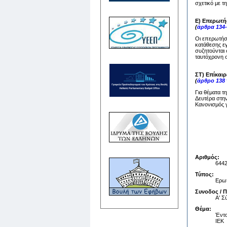
σχετικό με τ
Ε) Επερωτή
(
άρθρα 134-
Οι επερωτήσε
κατάθεσης ε
συζητούνται 
ταυτόχρονη σ
ΣΤ) Επίκαι
(
άρθρο 138
Για θέματα τ
Δευτέρα στην
Κανονισμός γ
Αριθμός:
644
Τύπος:
Ερωτ
Συνοδος / 
Α' 
Θέμα:
Έντο
ΙΕΚ