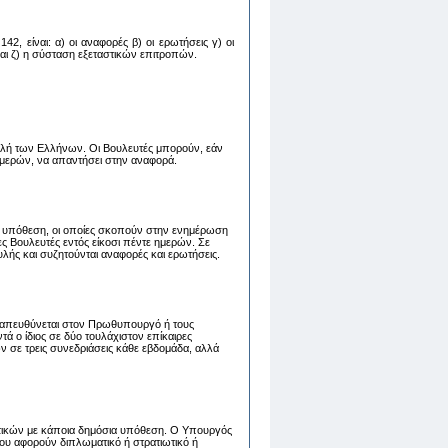
2, είναι: α) oι αναφoρές β) oι ερωτήσεις γ) oι
 και ζ) η σύσταση εξεταστικών επιτροπών.
λή των Ελλήνων. Οι Βουλευτές μπορούν, εάν
 ημερών, να απαντήσει στην αναφορά.
 υπόθεση, οι οποίες σκοπούν στην ενημέρωση
 Βουλευτές εντός είκοσι πέντε ημερών. Σε
λής και συζητούνται αναφορές και ερωτήσεις.
ου απευθύνεται στον Πρωθυπουργό ή τους
 ο ίδιος σε δύο τουλάχιστον επίκαιρες
ν σε τρεις συνεδριάσεις κάθε εβδομάδα, αλλά
τικών με κάποια δημόσια υπόθεση. Ο Υπουργός
ου αφορούν διπλωματικό ή στρατιωτικό ή