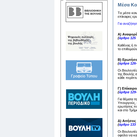
Μέσα Κο
Tα μέσα κoιν
επίκαιρες ερ
Για αναζήτη
Α) Αναφορέ
(
άρθρο 125
Καθένας ή π
το επιθυμούν
Β) Ερωτήσε
(
άρθρα 126
Οι Βουλευτέ
της Βουλής 
κάθε περίπτω
Γ) Επίκαιρε
(
άρθρα 129
Για θέματα τ
Υπουργούς, ο
ερωτήσεις πο
και στο Τμή
Δ) Αιτήσει
(
άρθρο 133
Οι Βουλευτέ
οφείλει να 