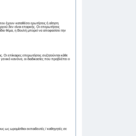
που έχουν καταθέσει ερωτήσεις ή αίτηση
ργού δεν είναι επαρκής. Οι επερωτήσεις
διο θέμα, η Βουλή μπορεί να αποφασίσει την
ς. Οι επίκαιρες επερωτήσεις συζητούνται κάθε
γενικό κανόνα, οι διαδικασίες που προβλέπει ο
υς ως ωρομίσθιοι εκπαιδευτές / καθηγητές σε