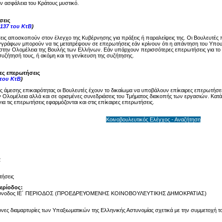
ην ασφάλεια του Κράτους μυστικό.
σεις
137 του ΚτΒ
)
ις αποσκοπούν στον έλεγχο της Κυβέρνησης για πράξεις ή παραλείψεις της. Οι Βουλευτές 
γγράφων μπορούν να τις μετατρέψουν σε επερωτήσεις εάν κρίνουν ότι η απάντηση του Υπου
στην Ολομέλεια της Βουλής των Ελλήνων. Εάν υπάρχουν περισσότερες επερωτήσεις για το ί
υζήτησή τους, ή ακόμη και τη γενίκευση της συζήτησης.
ρες επερωτήσεις
 του ΚτΒ
)
ης άμεσης επικαιρότητας οι Βουλευτές έχουν το δικαίωμα να υποβάλουν επίκαιρες επερωτήσει
 Ολομέλεια αλλά και σε ορισμένες συνεδριάσεις του Τμήματος διακοπής των εργασιών. Κατά 
ια τις επερωτήσεις εφαρμόζονται και στις επίκαιρες επερωτήσεις.
Κοινοβουλευτικός Ελέγχος - Αναζήτηση
2
ήσεις
Περίοδος:
Σύνοδος ΙΕ΄ ΠΕΡΙΟΔΟΣ (ΠΡΟΕΔΡΕΥΟΜΕΝΗΣ ΚΟΙΝΟΒΟΥΛΕΥΤΙΚΗΣ ΔΗΜΟΚΡΑΤΙΑΣ)
νες διαμαρτυρίες των Υπαξιωματικών της Ελληνικής Αστυνομίας σχετικά με την συμμετοχή το