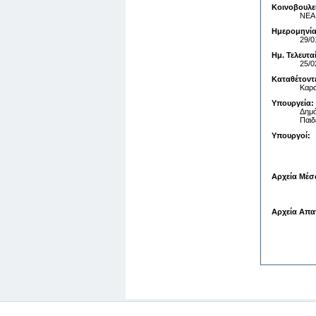
Κοινοβουλε
ΝΕΑ
Ημερομηνία
29/0
Ημ. Τελευτ
25/0
Καταθέτοντ
Καρα
Υπουργεία:
Δημό
Παιδ
Υπουργοί:
Αρχεία Μέσ
Αρχεία Απα