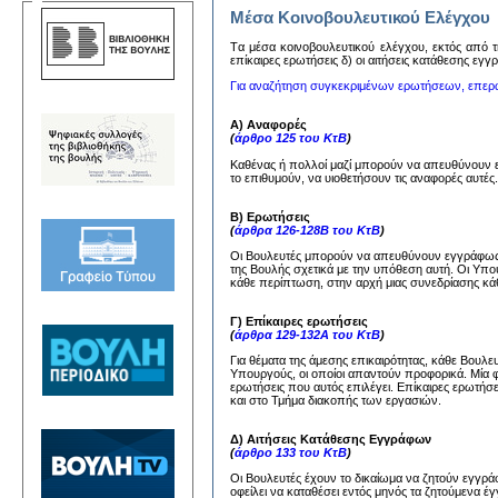
Μέσα Κοινοβουλευτικού Ελέγχου
Tα μέσα κoινoβoυλευτικoύ ελέγχoυ, εκτός από τη
επίκαιρες ερωτήσεις δ) oι αιτήσεις κατάθεσης εγ
Για αναζήτηση συγκεκριμένων ερωτήσεων, επερ
Α) Αναφορές
(
άρθρο 125 του ΚτΒ
)
Καθένας ή πολλοί μαζί μπορούν να απευθύνουν
το επιθυμούν, να υιοθετήσουν τις αναφορές αυτέ
Β) Ερωτήσεις
(
άρθρα 126-128Β του ΚτΒ
)
Οι Βουλευτές μπορούν να απευθύνουν εγγράφως 
της Βουλής σχετικά με την υπόθεση αυτή. Οι Υπ
κάθε περίπτωση, στην αρχή μιας συνεδρίασης κάθ
Γ) Επίκαιρες ερωτήσεις
(
άρθρα 129-132Α του ΚτΒ
)
Για θέματα της άμεσης επικαιρότητας, κάθε Βουλ
Υπουργούς, οι οποίοι απαντούν προφορικά. Μία 
ερωτήσεις που αυτός επιλέγει. Επίκαιρες ερωτήσ
και στο Τμήμα διακοπής των εργασιών.
Δ) Αιτήσεις Κατάθεσης Εγγράφων
(
άρθρο 133 του ΚτΒ
)
Οι Βουλευτές έχουν το δικαίωμα να ζητούν εγγ
οφείλει να καταθέσει εντός μηνός τα ζητούμενα