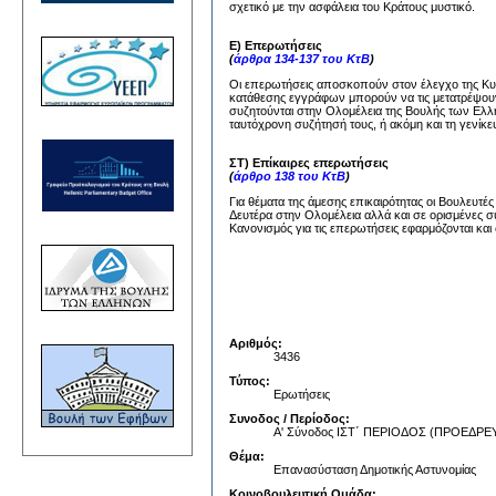
σχετικό με την ασφάλεια του Κράτους μυστικό.
Ε) Επερωτήσεις
(
άρθρα 134-137 του ΚτΒ
)
Οι επερωτήσεις αποσκοπούν στον έλεγχο της Κυβέ
κατάθεσης εγγράφων μπορούν να τις μετατρέψουν
συζητούνται στην Ολομέλεια της Βουλής των Ελλή
ταυτόχρονη συζήτησή τους, ή ακόμη και τη γενίκε
ΣΤ) Επίκαιρες επερωτήσεις
(
άρθρο 138 του ΚτΒ
)
Για θέματα της άμεσης επικαιρότητας οι Βουλευτέ
Δευτέρα στην Ολομέλεια αλλά και σε ορισμένες σ
Κανονισμός για τις επερωτήσεις εφαρμόζονται και 
Αριθμός:
3436
Τύπος:
Ερωτήσεις
Συνοδος / Περίοδος:
Α' Σύνοδος ΙΣΤ΄ ΠΕΡΙΟΔΟΣ (ΠΡΟΕΔ
Θέμα:
Επανασύσταση Δημοτικής Αστυνομίας
Κοινοβουλευτική Ομάδα: