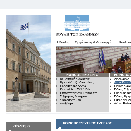
Η Βουλή
Οργάνωση & Λειτουργία
Βουλευτ
ΝΟΜΟΘΕΤΙΚΟ ΕΡΓΟ
ΚΟΙΝΟΒΟΥ
Νομοθετική Διαδικασία
Διαδικασίες
Ημερ. Διάταξη Ολομέλειας
Μέσα Κοινοβ
Εβδομαδιαίο Δελτίο
Ειδικές Διαδι
Κατατεθέντα Σ/Ν ή Π/Ν
Ειδικές Συζη
Επεξεργασία στις Επιτροπές
Εβδομαδιαίο
Συζητήσεις & Ψήφιση
Ειδικές Ημερ
Ψηφισθέντα Σ/Ν
Ημερήσιες Δ
Αναζήτηση
Δελτίο Επίκ
ΚΟΙΝΟΒΟΥΛΕΥΤΙΚΟΣ ΕΛΕΓΧΟΣ
Σύνδεσμοι