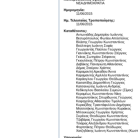
ΝΕΑ ΔΗΜΟΚΡΑΤΙΑ
Ημερομηνία:
11/06/2015
Ημ. Τελευταίας Τροποποίησης:
11/06/2015
Καταθέτοντες:
Αντωνιάδης Δημητρίου Ιωάννης
Βεσυρόπουλος Φωτίου Απόστολος
Βλάσης Γεωργίου Κωνσταντίνος
Βούλτεψη Ιωάννη Σοφία
Γεωργαντάς Παύλου Γεώργιος
Γιαννάκης Κωνσταντίνου Στέργιος
Γκίκας Σωτηρίου Στέφανος
Γκιουλέκας Πέτρου Κωνσταντίνος
Δαβάκης Παναγιώτη Αθανάσιος
Δήμας Σταύρου Χρίστος
Καραμανλή Αρκαδίου Άννα
Καραμανλής Αχιλλέα Κωνσταντίνος
Καράογλου Γεωργίου Θεόδωρος
Κασαπίδης Δημοσθένη Γεώργιος
Κατσανιώτης Ιωάννη Ανδρέας
Κεδίκογλου Βασιλείου Συμεών (Σίμος)
Κεραμέως Κωνσταντίνου Νίκη
Κουμουτσάκος Σπυρίδωνος Γεώργιος
Κοψαχείλης Αθανασίου Τιμολέων
Κυριαζίδης Τριαντάφυλλου Δημήτριος
Μητσοτάκης Κωνσταντίνου Κυριάκος
Μπουκώρος Γεωργίου Χρήστος
Σκρέκας Θεοδώρου Κωνσταντίνος
Τζαβάρας Γεωργίου Κωνσταντίνος
Τσιάρας Αλεξάνδρου Κωνσταντίνος
Φορτσάκης Πέτρου Θεόδωρος
Χατζηδάκης Ιωάννη Κωνσταντίνος (Κωστ
Υπουργεία: