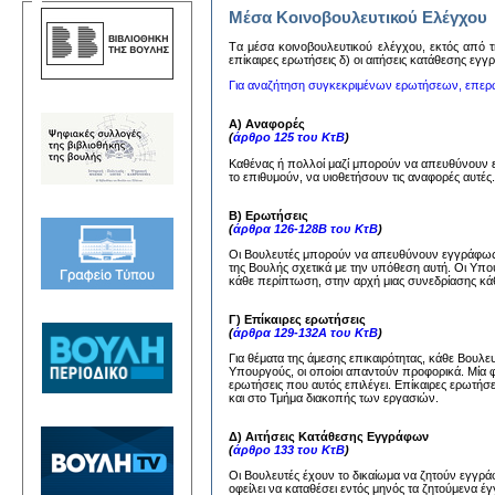
Μέσα Κοινοβουλευτικού Ελέγχου
Tα μέσα κoινoβoυλευτικoύ ελέγχoυ, εκτός από τη
επίκαιρες ερωτήσεις δ) oι αιτήσεις κατάθεσης εγ
Για αναζήτηση συγκεκριμένων ερωτήσεων, επερ
Α) Αναφορές
(
άρθρο 125 του ΚτΒ
)
Καθένας ή πολλοί μαζί μπορούν να απευθύνουν
το επιθυμούν, να υιοθετήσουν τις αναφορές αυτέ
Β) Ερωτήσεις
(
άρθρα 126-128Β του ΚτΒ
)
Οι Βουλευτές μπορούν να απευθύνουν εγγράφως 
της Βουλής σχετικά με την υπόθεση αυτή. Οι Υπ
κάθε περίπτωση, στην αρχή μιας συνεδρίασης κάθ
Γ) Επίκαιρες ερωτήσεις
(
άρθρα 129-132Α του ΚτΒ
)
Για θέματα της άμεσης επικαιρότητας, κάθε Βουλ
Υπουργούς, οι οποίοι απαντούν προφορικά. Μία 
ερωτήσεις που αυτός επιλέγει. Επίκαιρες ερωτήσ
και στο Τμήμα διακοπής των εργασιών.
Δ) Αιτήσεις Κατάθεσης Εγγράφων
(
άρθρο 133 του ΚτΒ
)
Οι Βουλευτές έχουν το δικαίωμα να ζητούν εγγ
οφείλει να καταθέσει εντός μηνός τα ζητούμενα