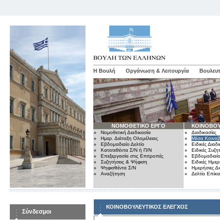
Η Βουλή
Οργάνωση & Λειτουργία
Βουλευτ
ΝΟΜΟΘΕΤΙΚΟ ΕΡΓΟ
ΚΟΙΝΟΒΟΥ
Νομοθετική Διαδικασία
Διαδικασίες
Ημερ. Διάταξη Ολομέλειας
Μέσα Κοινοβ
Εβδομαδιαίο Δελτίο
Ειδικές Διαδι
Κατατεθέντα Σ/Ν ή Π/Ν
Ειδικές Συζη
Επεξεργασία στις Επιτροπές
Εβδομαδιαίο
Συζητήσεις & Ψήφιση
Ειδικές Ημερ
Ψηφισθέντα Σ/Ν
Ημερήσιες Δ
Αναζήτηση
Δελτίο Επίκ
ΚΟΙΝΟΒΟΥΛΕΥΤΙΚΟΣ ΕΛΕΓΧΟΣ
Σύνδεσμοι