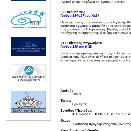
σχετικό με την ασφάλεια του Κράτους μυστικό.
Ε) Επερωτήσεις
(
άρθρα 134-137 του ΚτΒ
)
Οι επερωτήσεις αποσκοπούν στον έλεγχο της Κυβέ
κατάθεσης εγγράφων μπορούν να τις μετατρέψουν
συζητούνται στην Ολομέλεια της Βουλής των Ελλή
ταυτόχρονη συζήτησή τους, ή ακόμη και τη γενίκε
ΣΤ) Επίκαιρες επερωτήσεις
(
άρθρο 138 του ΚτΒ
)
Για θέματα της άμεσης επικαιρότητας οι Βουλευτέ
Δευτέρα στην Ολομέλεια αλλά και σε ορισμένες σ
Κανονισμός για τις επερωτήσεις εφαρμόζονται και 
Αριθμός:
10409
Τύπος:
Ερωτήσεις
Συνοδος / Περίοδος:
Α' Σύνοδος ΙΓ΄ ΠΕΡΙΟΔΟΣ (ΠΡΟΕΔΡ
Θέμα:
Υλοποίηση προγράμματος ανακύκλωσης 
Κοινοβουλευτική Ομάδα: