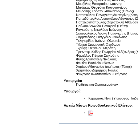
Μιχαηλίδης Φραγκούλη Ανδρέας
Μουζάλας Ευστρατίου Ιωάννης
Μπάρκας Θεοφάνη Κωνσταντίνος
Μωραΐτης Χρήστου Αθανάσιος (Θάνος)
Νοτοπούλου Παναγιώτη Αικατερίνη (Κατε
Παπαδόπουλος Αποστόλου Αθανάσιος (Σ
Παπαχριστόπουλος Θεμιστοκλή Αθανάσι
Πούλου Λεωνίδα Παναγιού (Γιώτα)
Ραγκούσης Νικολάου Ιωάννης
Σκουρολιάκος Λουκά Παναγιώτης (Πάνος
Συρμαλένιος Ευαγγέλου Νικόλαος
Τελιγιορίδου Ιωάννη Ολυμπία
Τζάκρη Εμμανουήλ Θεοδώρα
Τζούφη Στεφάνου Μερόπη
Τριανταφυλλίδης Γεωργίου Αλέξανδρος (
Φάμελλος Πέτρου Σωκράτης
Φίλης Αριστοτέλη Νικόλαος
Φωτίου Βασιλείου Θεανώ
Χαρίτου Αθανασίου Δημήτριος (Τάκης)
Χρηστίδου Δημητρίου Ραλλία
Ψυχογιός Κωνσταντίνου Γεώργιος
Υπουργεία:
Παιδείας και Θρησκευμάτων
Υπουργοί:
Κεραμέως Νίκη (Υπουργός Παιδε
Αρχεία Μέσων Κοινοβουλευτικού Ελέγχου: