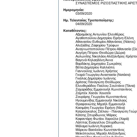
ΣΥΝΑΣΠΙΣΜΟΣ ΡΙΖΟΣΠΑΣΤΙΚΗΣ ΑΡΙΣ
Ημερομηνία:
03/09/2020
Ημ. Τελευταίας Τροποποίησης:
04/09/2020
Καταθέτοντες:
Αβραμάκης Αντωνίου Ελευθέριος
Αγαθοπούλου Δημητρίου Ειρήνη-Ελένη
Αθανασίου Ευθυμίου Αθανάσιος (Νάσος)
Αλεξιάδης Ζαφειρίου Τρύφων
Αναγνωστοπούλου Πέτρου Αθανασία (Σί
Αυγέρη Πέτρου Θεοδώρα (Δώρα)
Αυλωνίτης Νικολάου Αλέξανδρος-Χρήστο
Βαγενά-Κηλαηδόνη Άννα
Βαρδάκης Δημητρίου Σωκράτης
Βέττα Δημητρίου Καλλιόπη
Γιαννούλης Ιωάννη Χρήστος
Γκαρά Γεωργίου Αναστασία (Νατάσα)
Γκιόλας Δημητρίου Ιωάννης
Δρίτσας Παναγιώτη Θεόδωρος
Ελευθεριάδου Παύλου Σουλτάνα (Τάνια)
Ζαχαριάδης Εμμανουήλ Κωνσταντίνος
Ζεϊμπέκ Χασάν Χουσεΐν
Ζουράρης Γεωργίου Κωνσταντίνος
Ηγουμενίδης Εμμανουήλ Νικόλαος
Θραψανιώτης Μιχαήλ Εμμανουήλ
Κασιμάτη Γεωργίου Ειρήνη (Νίνα)
Κατρούγκαλος Στέλιου - Παναγιώτη Γεώρ
Κάτσης Σπυρίδωνος Μάριος
Καφαντάρη Φωτίου Χαρούλα (Χαρά)
Λάππας Ευαγγέλου Σπυρίδωνας
Μάλαμα Ιωάννη Κυριακή
Μάρκου Βασιλείου Κωνσταντίνος
Μεϊκόπουλος Μιχαήλ Αλέξανδρος