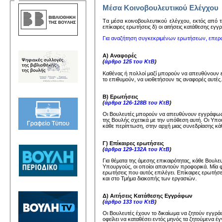
Μέσα Κοινοβουλευτικού Ελέγχου
Tα μέσα κoινoβoυλευτικoύ ελέγχoυ, εκτός από τη
επίκαιρες ερωτήσεις δ) oι αιτήσεις κατάθεσης εγ
Για αναζήτηση συγκεκριμένων ερωτήσεων, επερ
Α) Αναφορές
(
άρθρο 125 του ΚτΒ
)
Καθένας ή πολλοί μαζί μπορούν να απευθύνουν
το επιθυμούν, να υιοθετήσουν τις αναφορές αυτέ
Β) Ερωτήσεις
(
άρθρα 126-128Β του ΚτΒ
)
Οι Βουλευτές μπορούν να απευθύνουν εγγράφως 
της Βουλής σχετικά με την υπόθεση αυτή. Οι Υπ
κάθε περίπτωση, στην αρχή μιας συνεδρίασης κάθ
Γ) Επίκαιρες ερωτήσεις
(
άρθρα 129-132Α του ΚτΒ
)
Για θέματα της άμεσης επικαιρότητας, κάθε Βουλ
Υπουργούς, οι οποίοι απαντούν προφορικά. Μία 
ερωτήσεις που αυτός επιλέγει. Επίκαιρες ερωτήσ
και στο Τμήμα διακοπής των εργασιών.
Δ) Αιτήσεις Κατάθεσης Εγγράφων
(
άρθρο 133 του ΚτΒ
)
Οι Βουλευτές έχουν το δικαίωμα να ζητούν εγγ
οφείλει να καταθέσει εντός μηνός τα ζητούμενα