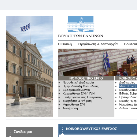
Η Βουλή
Οργάνωση & Λειτουργία
Βουλευτ
ΝΟΜΟΘΕΤΙΚΟ ΕΡΓΟ
ΚΟΙΝΟΒΟΥ
Νομοθετική Διαδικασία
Διαδικασίες
Ημερ. Διάταξη Ολομέλειας
Μέσα Κοινοβ
Εβδομαδιαίο Δελτίο
Ειδικές Διαδι
Κατατεθέντα Σ/Ν ή Π/Ν
Ειδικές Συζη
Επεξεργασία στις Επιτροπές
Εβδομαδιαίο
Συζητήσεις & Ψήφιση
Ειδικές Ημερ
Ψηφισθέντα Σ/Ν
Ημερήσιες Δ
Αναζήτηση
Δελτίο Επίκ
ΚΟΙΝΟΒΟΥΛΕΥΤΙΚΟΣ ΕΛΕΓΧΟΣ
Σύνδεσμοι