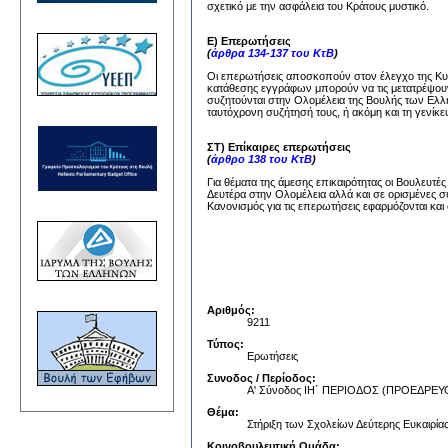
σχετικό με την ασφάλεια του Κράτους μυστικό.
Ε) Επερωτήσεις
(
άρθρα 134-137 του ΚτΒ
)
Οι επερωτήσεις αποσκοπούν στον έλεγχο της Κυβέ
κατάθεσης εγγράφων μπορούν να τις μετατρέψουν
συζητούνται στην Ολομέλεια της Βουλής των Ελλή
ταυτόχρονη συζήτησή τους, ή ακόμη και τη γενίκε
ΣΤ) Επίκαιρες επερωτήσεις
(
άρθρο 138 του ΚτΒ
)
Για θέματα της άμεσης επικαιρότητας οι Βουλευτέ
Δευτέρα στην Ολομέλεια αλλά και σε ορισμένες σ
Κανονισμός για τις επερωτήσεις εφαρμόζονται και 
Αριθμός:
9211
Τύπος:
Ερωτήσεις
Συνοδος / Περίοδος:
Α' Σύνοδος ΙΗ΄ ΠΕΡΙΟΔΟΣ (ΠΡΟΕΔΡ
Θέμα:
Στήριξη των Σχολείων Δεύτερης Ευκαιρία
Κοινοβουλευτική Ομάδα: