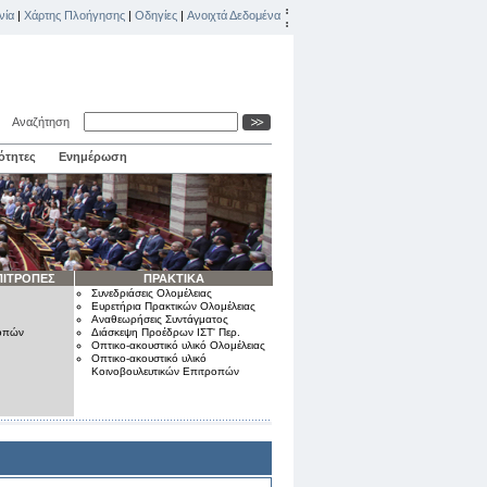
νία
|
Χάρτης Πλοήγησης
|
Οδηγίες
|
Ανοιχτά Δεδομένα
Αναζήτηση
ότητες
Ενημέρωση
ΠΙΤΡΟΠΕΣ
ΠΡΑΚΤΙΚΑ
Συνεδριάσεις Ολομέλειας
Ευρετήρια Πρακτικών Ολομέλειας
Αναθεωρήσεις Συντάγματος
ροπών
Διάσκεψη Προέδρων ΙΣΤ' Περ.
Οπτικο-ακουστικό υλικό Ολομέλειας
Οπτικο-ακουστικό υλικό
Κοινοβουλευτικών Επιτροπών