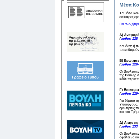
Μέσα Κο
Tα μέσα κoιν
επίκαιρες ερ
Για αναζήτη
Α) Αναφορέ
(
άρθρο 125
Καθένας ή π
το επιθυμούν
Β) Ερωτήσε
(
άρθρα 126
Οι Βουλευτέ
της Βουλής 
κάθε περίπτω
Γ) Επίκαιρε
(
άρθρα 129
Για θέματα τ
Υπουργούς, ο
ερωτήσεις πο
και στο Τμή
Δ) Αιτήσει
(
άρθρο 133
Οι Βουλευτέ
οφείλει να 