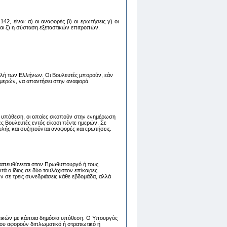
2, είναι: α) oι αναφoρές β) oι ερωτήσεις γ) oι
 και ζ) η σύσταση εξεταστικών επιτροπών.
λή των Ελλήνων. Οι Βουλευτές μπορούν, εάν
 ημερών, να απαντήσει στην αναφορά.
 υπόθεση, οι οποίες σκοπούν στην ενημέρωση
 Βουλευτές εντός είκοσι πέντε ημερών. Σε
λής και συζητούνται αναφορές και ερωτήσεις.
ου απευθύνεται στον Πρωθυπουργό ή τους
 ο ίδιος σε δύο τουλάχιστον επίκαιρες
ν σε τρεις συνεδριάσεις κάθε εβδομάδα, αλλά
τικών με κάποια δημόσια υπόθεση. Ο Υπουργός
ου αφορούν διπλωματικό ή στρατιωτικό ή