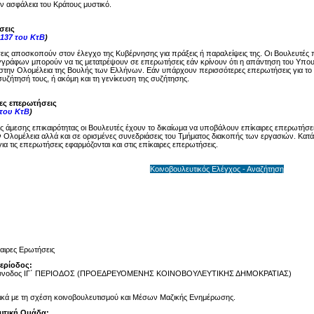
ην ασφάλεια του Κράτους μυστικό.
σεις
137 του ΚτΒ
)
ις αποσκοπούν στον έλεγχο της Κυβέρνησης για πράξεις ή παραλείψεις της. Οι Βουλευτές 
γγράφων μπορούν να τις μετατρέψουν σε επερωτήσεις εάν κρίνουν ότι η απάντηση του Υπου
στην Ολομέλεια της Βουλής των Ελλήνων. Εάν υπάρχουν περισσότερες επερωτήσεις για το ί
υζήτησή τους, ή ακόμη και τη γενίκευση της συζήτησης.
ρες επερωτήσεις
 του ΚτΒ
)
ης άμεσης επικαιρότητας οι Βουλευτές έχουν το δικαίωμα να υποβάλουν επίκαιρες επερωτήσει
 Ολομέλεια αλλά και σε ορισμένες συνεδριάσεις του Τμήματος διακοπής των εργασιών. Κατά 
ια τις επερωτήσεις εφαρμόζονται και στις επίκαιρες επερωτήσεις.
Κοινοβουλευτικός Ελέγχος - Αναζήτηση
αιρες Ερωτήσεις
Περίοδος:
Σύνοδος ΙΓ΄ ΠΕΡΙΟΔΟΣ (ΠΡΟΕΔΡΕΥΟΜΕΝΗΣ ΚΟΙΝΟΒΟΥΛΕΥΤΙΚΗΣ ΔΗΜΟΚΡΑΤΙΑΣ)
ικά με τη σχέση κοινοβουλευτισμού και Μέσων Μαζικής Ενημέρωσης.
υτική Ομάδα: