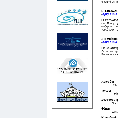
σχετικό με τ
Ε) Επερωτή
(
άρθρα 134-
Οι επερωτήσε
κατάθεσης ε
συζητούνται 
ταυτόχρονη σ
ΣΤ) Επίκαι
(
άρθρο 138
Για θέματα τ
Δευτέρα στην
Κανονισμός γ
Αριθμός:
985
Τύπος:
Επίκ
Συνοδος / 
Β' 
Θέμα:
Σχετ
Κοινοβουλε