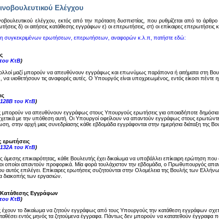
ινοβουλευτικού Ελέγχου
oβoυλευτικoύ ελέγχoυ, εκτός από την πρόταση δυσπιστίας, πoυ ρυθμίζεται από τo άρθρo 14
ωτήσεις δ) oι αιτήσεις κατάθεσης εγγράφων ε) oι επερωτήσεις, στ) oι επίκαιρες επερωτήσεις
ση συγκεκριμένων ερωτήσεων, επερωτήσεων, αναφορών κ.λ.π, πατήστε εδώ:
ς
 του ΚτΒ
)
ολλοί μαζί μπορούν να απευθύνουν εγγράφως και επωνύμως παράπονα ή αιτήματα στη Βου
, να υιοθετήσουν τις αναφορές αυτές. Ο Υπουργός είναι υποχρεωμένος, εντός είκοσι πέντε
ις
-128Β του ΚτΒ
)
ς μπορούν να απευθύνουν εγγράφως στους Υπουργούς ερωτήσεις για οποιαδήποτε δημόσια
σχετικά με την υπόθεση αυτή. Οι Υπουργοί οφείλουν να απαντούν εγγράφως στους ερωτώντες
ση, στην αρχή μιας συνεδρίασης κάθε εβδομάδα εγγράφονται στην ημερήσια διάταξη της Βου
ς ερωτήσεις
-132Α του ΚτΒ
)
ης άμεσης επικαιρότητας, κάθε Βουλευτής έχει δικαίωμα να υποβάλλει επίκαιρη ερώτηση π
ι οποίοι απαντούν προφορικά. Μία φορά τουλάχιστον την εβδομάδα, ο Πρωθυπουργός απαντά
υ αυτός επιλέγει. Επίκαιρες ερωτήσεις συζητούνται στην Ολομέλεια της Βουλής των Ελλήνω
μα διακοπής των εργασιών.
ς Κατάθεσης Εγγράφων
 του ΚτΒ
)
ς έχουν το δικαίωμα να ζητούν εγγράφως από τους Υπουργούς την κατάθεση εγγράφων σχε
καταθέσει εντός μηνός τα ζητούμενα έγγραφα. Πάντως δεν μπορούν να κατατεθούν έγγραφα π