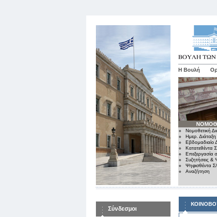
Η Βουλή
Ορ
ΝΟΜΟΘ
Νομοθετική Δι
Ημερ. Διάταξη
Εβδομαδιαίο Δ
Κατατεθέντα Σ
Επεξεργασία σ
Συζητήσεις & 
Ψηφισθέντα Σ
Αναζήτηση
ΚΟΙΝΟΒΟ
Σύνδεσμοι