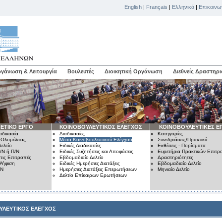
English
|
Français
|
Ελληνικά
|
Επικοινω
γάνωση & Λειτουργία
Βουλευτές
Διοικητική Οργάνωση
Διεθνείς Δραστηρι
ΕΤΙΚΟ ΕΡΓΟ
ΚΟΙΝΟΒΟΥΛΕΥΤΙΚΟΣ ΕΛΕΓΧΟΣ
ΚΟΙΝΟΒΟΥΛΕΥΤΙΚΕΣ Ε
αδικασία
Διαδικασίες
Κατηγορίες
 Ολομέλειας
Μέσα Κοινοβουλευτικού Ελέγχου
Συνεδριάσεις/Πρακτικά
ελτίο
Ειδικές Διαδικασίες
Εκθέσεις - Πορίσματα
/Ν ή Π/Ν
Ειδικές Συζητήσεις και Αποφάσεις
Ευρετήρια Πρακτικών Επιτ
τις Επιτροπές
Εβδομαδιαίο Δελτίο
Δραστηριότητες
Ψήφιση
Ειδικές Ημερήσιες Διατάξεις
Εβδομαδιαίο Δελτίο
/Ν
Ημερήσιες Διατάξεις Επερωτήσεων
Μηνιαίο Δελτίο
Δελτίο Επίκαιρων Ερωτήσεων
ΥΛΕΥΤΙΚΟΣ ΕΛΕΓΧΟΣ