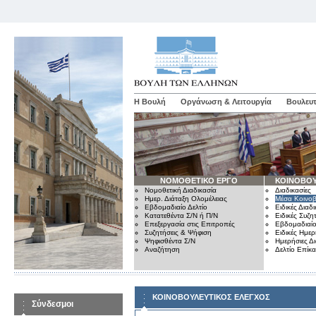
Η Βουλή
Οργάνωση & Λειτουργία
Βουλευτ
ΝΟΜΟΘΕΤΙΚΟ ΕΡΓΟ
ΚΟΙΝΟΒΟΥ
Νομοθετική Διαδικασία
Διαδικασίες
Ημερ. Διάταξη Ολομέλειας
Μέσα Κοινοβ
Εβδομαδιαίο Δελτίο
Ειδικές Διαδι
Κατατεθέντα Σ/Ν ή Π/Ν
Ειδικές Συζη
Επεξεργασία στις Επιτροπές
Εβδομαδιαίο
Συζητήσεις & Ψήφιση
Ειδικές Ημερ
Ψηφισθέντα Σ/Ν
Ημερήσιες Δ
Αναζήτηση
Δελτίο Επίκ
ΚΟΙΝΟΒΟΥΛΕΥΤΙΚΟΣ ΕΛΕΓΧΟΣ
Σύνδεσμοι