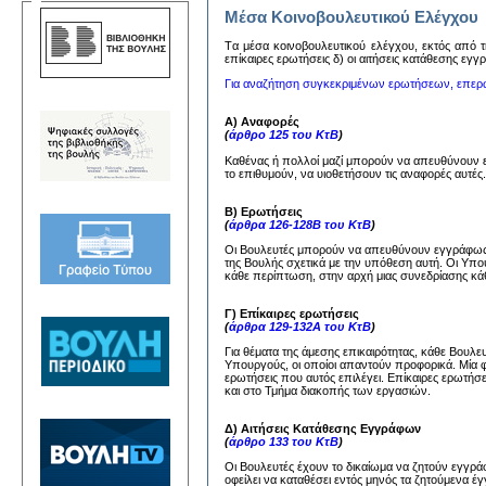
Μέσα Κοινοβουλευτικού Ελέγχου
Tα μέσα κoινoβoυλευτικoύ ελέγχoυ, εκτός από τη
επίκαιρες ερωτήσεις δ) oι αιτήσεις κατάθεσης εγ
Για αναζήτηση συγκεκριμένων ερωτήσεων, επερ
Α) Αναφορές
(
άρθρο 125 του ΚτΒ
)
Καθένας ή πολλοί μαζί μπορούν να απευθύνουν
το επιθυμούν, να υιοθετήσουν τις αναφορές αυτέ
Β) Ερωτήσεις
(
άρθρα 126-128Β του ΚτΒ
)
Οι Βουλευτές μπορούν να απευθύνουν εγγράφως 
της Βουλής σχετικά με την υπόθεση αυτή. Οι Υπ
κάθε περίπτωση, στην αρχή μιας συνεδρίασης κάθ
Γ) Επίκαιρες ερωτήσεις
(
άρθρα 129-132Α του ΚτΒ
)
Για θέματα της άμεσης επικαιρότητας, κάθε Βουλ
Υπουργούς, οι οποίοι απαντούν προφορικά. Μία 
ερωτήσεις που αυτός επιλέγει. Επίκαιρες ερωτήσ
και στο Τμήμα διακοπής των εργασιών.
Δ) Αιτήσεις Κατάθεσης Εγγράφων
(
άρθρο 133 του ΚτΒ
)
Οι Βουλευτές έχουν το δικαίωμα να ζητούν εγγ
οφείλει να καταθέσει εντός μηνός τα ζητούμενα