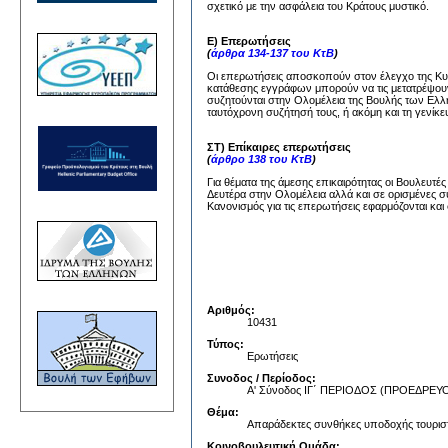
σχετικό με την ασφάλεια του Κράτους μυστικό.
Ε) Επερωτήσεις
(
άρθρα 134-137 του ΚτΒ
)
Οι επερωτήσεις αποσκοπούν στον έλεγχο της Κυβέ
κατάθεσης εγγράφων μπορούν να τις μετατρέψουν
συζητούνται στην Ολομέλεια της Βουλής των Ελλή
ταυτόχρονη συζήτησή τους, ή ακόμη και τη γενίκε
ΣΤ) Επίκαιρες επερωτήσεις
(
άρθρο 138 του ΚτΒ
)
Για θέματα της άμεσης επικαιρότητας οι Βουλευτέ
Δευτέρα στην Ολομέλεια αλλά και σε ορισμένες σ
Κανονισμός για τις επερωτήσεις εφαρμόζονται και 
Αριθμός:
10431
Τύπος:
Ερωτήσεις
Συνοδος / Περίοδος:
Α' Σύνοδος ΙΓ΄ ΠΕΡΙΟΔΟΣ (ΠΡΟΕΔΡ
Θέμα:
Απαράδεκτες συνθήκες υποδοχής τουριστ
Κοινοβουλευτική Ομάδα: