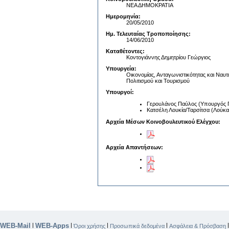
ΝΕΑ ΔΗΜΟΚΡΑΤΙΑ
Ημερομηνία:
20/05/2010
Ημ. Τελευταίας Τροποποίησης:
14/06/2010
Καταθέτοντες:
Κοντογιάννης Δημητρίου Γεώργιος
Υπουργεία:
Οικονομίας, Ανταγωνιστικότητας και Ναυτι
Πολιτισμού και Τουρισμού
Υπουργοί:
Γερουλάνος Παύλος (Υπουργός Πο
Κατσέλη Λουκία/Ταρσίτσα (Λούκα)
Αρχεία Μέσων Κοινοβουλευτικού Ελέγχου:
Αρχεία Απαντήσεων:
WEB-Mail
WEB-Apps
|
|
|
|
Όροι χρήσης
Προσωπικά δεδομένα
Ασφάλεια & Πρόσβαση