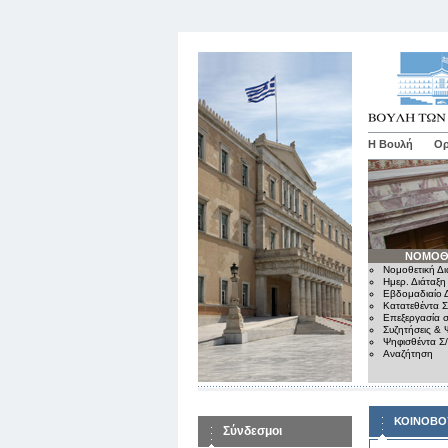
Η Βουλή
Ορ
ΝΟΜΟΘ
Νομοθετική Δι
Ημερ. Διάταξη
Εβδομαδιαίο Δ
Κατατεθέντα Σ
Επεξεργασία σ
Συζητήσεις & 
Ψηφισθέντα Σ
Αναζήτηση
ΚΟΙΝΟΒΟ
Σύνδεσμοι