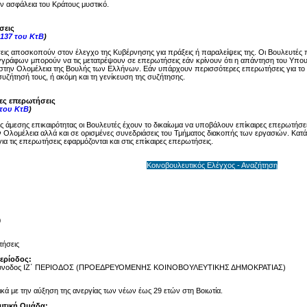
ην ασφάλεια του Κράτους μυστικό.
σεις
137 του ΚτΒ
)
ις αποσκοπούν στον έλεγχο της Κυβέρνησης για πράξεις ή παραλείψεις της. Οι Βουλευτές 
γγράφων μπορούν να τις μετατρέψουν σε επερωτήσεις εάν κρίνουν ότι η απάντηση του Υπου
στην Ολομέλεια της Βουλής των Ελλήνων. Εάν υπάρχουν περισσότερες επερωτήσεις για το ί
υζήτησή τους, ή ακόμη και τη γενίκευση της συζήτησης.
ρες επερωτήσεις
 του ΚτΒ
)
ης άμεσης επικαιρότητας οι Βουλευτές έχουν το δικαίωμα να υποβάλουν επίκαιρες επερωτήσει
 Ολομέλεια αλλά και σε ορισμένες συνεδριάσεις του Τμήματος διακοπής των εργασιών. Κατά 
ια τις επερωτήσεις εφαρμόζονται και στις επίκαιρες επερωτήσεις.
Κοινοβουλευτικός Ελέγχος - Αναζήτηση
0
ήσεις
Περίοδος:
Σύνοδος ΙΖ΄ ΠΕΡΙΟΔΟΣ (ΠΡΟΕΔΡΕΥΟΜΕΝΗΣ ΚΟΙΝΟΒΟΥΛΕΥΤΙΚΗΣ ΔΗΜΟΚΡΑΤΙΑΣ)
ικά με την αύξηση της ανεργίας των νέων έως 29 ετών στη Βοιωτία.
υτική Ομάδα: