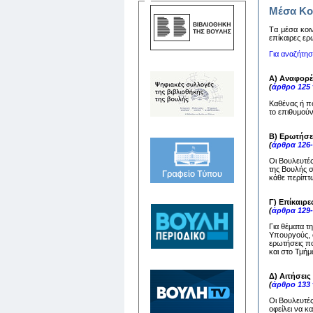
Μέσα Κο
Tα μέσα κoιν
επίκαιρες ερ
Για αναζήτη
Α) Αναφορέ
(
άρθρο 125
Καθένας ή π
το επιθυμούν
Β) Ερωτήσε
(
άρθρα 126
Οι Βουλευτέ
της Βουλής 
κάθε περίπτω
Γ) Επίκαιρε
(
άρθρα 129
Για θέματα τ
Υπουργούς, ο
ερωτήσεις πο
και στο Τμή
Δ) Αιτήσει
(
άρθρο 133
Οι Βουλευτέ
οφείλει να 