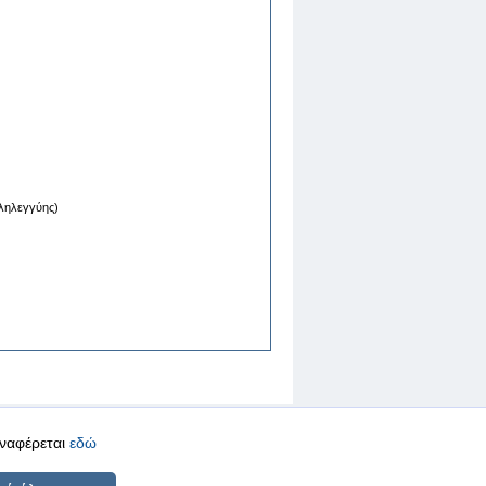
λληλεγγύης)
αναφέρεται
εδώ
CREATED BY
DOPE STUDIO