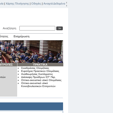
νία
|
Χάρτης Πλοήγησης
|
Οδηγίες
|
Ανοιχτά Δεδομένα
Αναζήτηση
ότητες
Ενημέρωση
ΠΙΤΡΟΠΕΣ
ΠΡΑΚΤΙΚΑ
Συνεδριάσεις Ολομέλειας
Ευρετήρια Πρακτικών Ολομέλειας
Αναθεωρήσεις Συντάγματος
ροπών
Διάσκεψη Προέδρων ΙΣΤ' Περ.
Οπτικο-ακουστικό υλικό Ολομέλειας
Οπτικο-ακουστικό υλικό
Κοινοβουλευτικών Επιτροπών