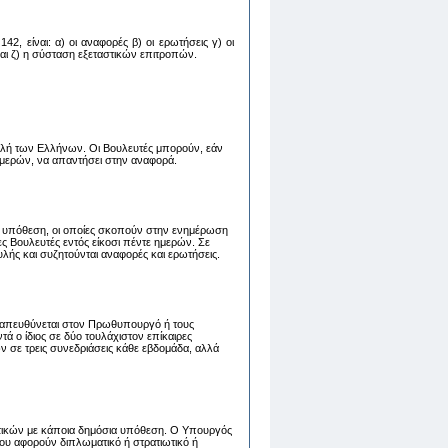
2, είναι: α) oι αναφoρές β) oι ερωτήσεις γ) oι
 και ζ) η σύσταση εξεταστικών επιτροπών.
λή των Ελλήνων. Οι Βουλευτές μπορούν, εάν
 ημερών, να απαντήσει στην αναφορά.
 υπόθεση, οι οποίες σκοπούν στην ενημέρωση
 Βουλευτές εντός είκοσι πέντε ημερών. Σε
λής και συζητούνται αναφορές και ερωτήσεις.
ου απευθύνεται στον Πρωθυπουργό ή τους
 ο ίδιος σε δύο τουλάχιστον επίκαιρες
ν σε τρεις συνεδριάσεις κάθε εβδομάδα, αλλά
τικών με κάποια δημόσια υπόθεση. Ο Υπουργός
ου αφορούν διπλωματικό ή στρατιωτικό ή