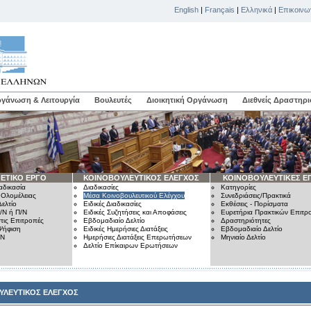
English
|
Français
|
Ελληνικά
|
Επικοινω
γάνωση & Λειτουργία
Βουλευτές
Διοικητική Οργάνωση
Διεθνείς Δραστηρι
ΕΤΙΚΟ ΕΡΓΟ
ΚΟΙΝΟΒΟΥΛΕΥΤΙΚΟΣ ΕΛΕΓΧΟΣ
ΚΟΙΝΟΒΟΥΛΕΥΤΙΚΕΣ Ε
αδικασία
Διαδικασίες
Κατηγορίες
 Ολομέλειας
Μέσα Κοινοβουλευτικού Ελέγχου
Συνεδριάσεις/Πρακτικά
ελτίο
Ειδικές Διαδικασίες
Εκθέσεις - Πορίσματα
/Ν ή Π/Ν
Ειδικές Συζητήσεις και Αποφάσεις
Ευρετήρια Πρακτικών Επιτ
τις Επιτροπές
Εβδομαδιαίο Δελτίο
Δραστηριότητες
Ψήφιση
Ειδικές Ημερήσιες Διατάξεις
Εβδομαδιαίο Δελτίο
/Ν
Ημερήσιες Διατάξεις Επερωτήσεων
Μηνιαίο Δελτίο
Δελτίο Επίκαιρων Ερωτήσεων
ΥΛΕΥΤΙΚΟΣ ΕΛΕΓΧΟΣ