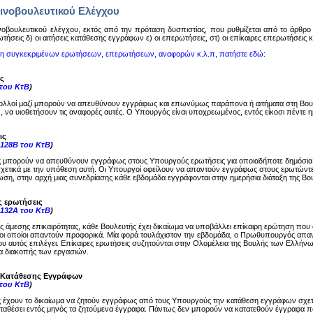
ινοβουλευτικού Ελέγχου
oβoυλευτικoύ ελέγχoυ, εκτός από την πρόταση δυσπιστίας, πoυ ρυθμίζεται από τo άρθρo 14
ωτήσεις δ) oι αιτήσεις κατάθεσης εγγράφων ε) oι επερωτήσεις, στ) oι επίκαιρες επερωτήσεις
ση συγκεκριμένων ερωτήσεων, επερωτήσεων, αναφορών κ.λ.π, πατήστε εδώ:
ς
 του ΚτΒ
)
ολλοί μαζί μπορούν να απευθύνουν εγγράφως και επωνύμως παράπονα ή αιτήματα στη Βου
, να υιοθετήσουν τις αναφορές αυτές. Ο Υπουργός είναι υποχρεωμένος, εντός είκοσι πέντε
ις
-128Β του ΚτΒ
)
ς μπορούν να απευθύνουν εγγράφως στους Υπουργούς ερωτήσεις για οποιαδήποτε δημόσια
σχετικά με την υπόθεση αυτή. Οι Υπουργοί οφείλουν να απαντούν εγγράφως στους ερωτώντες
ση, στην αρχή μιας συνεδρίασης κάθε εβδομάδα εγγράφονται στην ημερήσια διάταξη της Βου
ς ερωτήσεις
-132Α του ΚτΒ
)
ης άμεσης επικαιρότητας, κάθε Βουλευτής έχει δικαίωμα να υποβάλλει επίκαιρη ερώτηση π
ι οποίοι απαντούν προφορικά. Μία φορά τουλάχιστον την εβδομάδα, ο Πρωθυπουργός απαντά
υ αυτός επιλέγει. Επίκαιρες ερωτήσεις συζητούνται στην Ολομέλεια της Βουλής των Ελλήνω
μα διακοπής των εργασιών.
ς Κατάθεσης Εγγράφων
 του ΚτΒ
)
ς έχουν το δικαίωμα να ζητούν εγγράφως από τους Υπουργούς την κατάθεση εγγράφων σχε
καταθέσει εντός μηνός τα ζητούμενα έγγραφα. Πάντως δεν μπορούν να κατατεθούν έγγραφα π