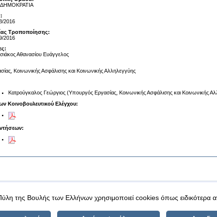
 ΔΗΜΟΚΡΑΤΙΑ
:
8/2016
αίας Τροποποίησης:
9/2016
ες:
ιάκος Αθανασίου Ευάγγελος
σίας, Κοινωνικής Ασφάλισης και Κοινωνικής Αλληλεγγύης
Κατρούγκαλος Γεώργιος (Υπουργός Εργασίας, Κοινωνικής Ασφάλισης και Κοινωνικής Α
ων Κοινοβουλευτικού Ελέγχου:
ντήσεων:
|
|
 δεδομένα
Ασφάλεια & Πρόσβαση
Πύλη της Βουλής των Ελλήνων χρησιμοποιεί cookies όπως ειδικότερα 