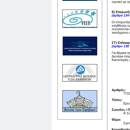
σχετικό με τ
Ε) Επερωτή
(
άρθρα 134-
Οι επερωτήσε
κατάθεσης ε
συζητούνται 
ταυτόχρονη σ
ΣΤ) Επίκαι
(
άρθρο 138
Για θέματα τ
Δευτέρα στην
Κανονισμός γ
Αριθμός:
771
Τύπος:
Ερωτ
Συνοδος / 
Α' 
Θέμα:
Σχετ
Κοινοβουλε