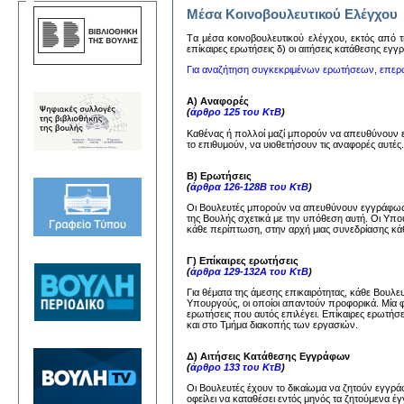
Μέσα Κοινοβουλευτικού Ελέγχου
Tα μέσα κoινoβoυλευτικoύ ελέγχoυ, εκτός από τη
επίκαιρες ερωτήσεις δ) oι αιτήσεις κατάθεσης εγ
Για αναζήτηση συγκεκριμένων ερωτήσεων, επερ
Α) Αναφορές
(
άρθρο 125 του ΚτΒ
)
Καθένας ή πολλοί μαζί μπορούν να απευθύνουν
το επιθυμούν, να υιοθετήσουν τις αναφορές αυτέ
Β) Ερωτήσεις
(
άρθρα 126-128Β του ΚτΒ
)
Οι Βουλευτές μπορούν να απευθύνουν εγγράφως 
της Βουλής σχετικά με την υπόθεση αυτή. Οι Υπ
κάθε περίπτωση, στην αρχή μιας συνεδρίασης κάθ
Γ) Επίκαιρες ερωτήσεις
(
άρθρα 129-132Α του ΚτΒ
)
Για θέματα της άμεσης επικαιρότητας, κάθε Βουλ
Υπουργούς, οι οποίοι απαντούν προφορικά. Μία 
ερωτήσεις που αυτός επιλέγει. Επίκαιρες ερωτήσ
και στο Τμήμα διακοπής των εργασιών.
Δ) Αιτήσεις Κατάθεσης Εγγράφων
(
άρθρο 133 του ΚτΒ
)
Οι Βουλευτές έχουν το δικαίωμα να ζητούν εγγ
οφείλει να καταθέσει εντός μηνός τα ζητούμενα