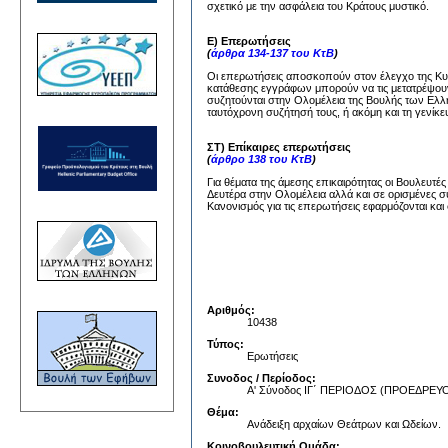
σχετικό με την ασφάλεια του Κράτους μυστικό.
Ε) Επερωτήσεις
(
άρθρα 134-137 του ΚτΒ
)
Οι επερωτήσεις αποσκοπούν στον έλεγχο της Κυβέ
κατάθεσης εγγράφων μπορούν να τις μετατρέψουν
συζητούνται στην Ολομέλεια της Βουλής των Ελλή
ταυτόχρονη συζήτησή τους, ή ακόμη και τη γενίκε
ΣΤ) Επίκαιρες επερωτήσεις
(
άρθρο 138 του ΚτΒ
)
Για θέματα της άμεσης επικαιρότητας οι Βουλευτέ
Δευτέρα στην Ολομέλεια αλλά και σε ορισμένες σ
Κανονισμός για τις επερωτήσεις εφαρμόζονται και 
Αριθμός:
10438
Τύπος:
Ερωτήσεις
Συνοδος / Περίοδος:
Α' Σύνοδος ΙΓ΄ ΠΕΡΙΟΔΟΣ (ΠΡΟΕΔΡ
Θέμα:
Ανάδειξη αρχαίων Θεάτρων και Ωδείων.
Κοινοβουλευτική Ομάδα: