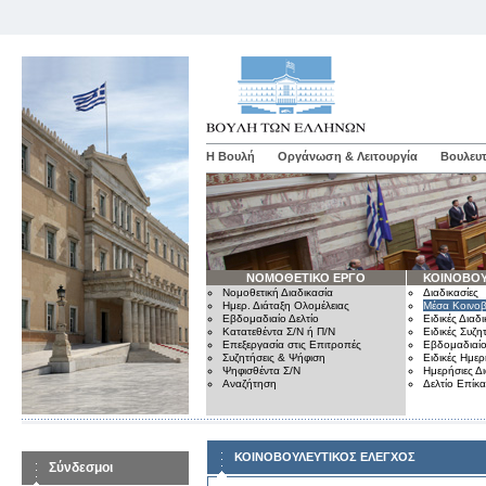
Η Βουλή
Οργάνωση & Λειτουργία
Βουλευτ
ΝΟΜΟΘΕΤΙΚΟ ΕΡΓΟ
ΚΟΙΝΟΒΟΥ
Νομοθετική Διαδικασία
Διαδικασίες
Ημερ. Διάταξη Ολομέλειας
Μέσα Κοινοβ
Εβδομαδιαίο Δελτίο
Ειδικές Διαδι
Κατατεθέντα Σ/Ν ή Π/Ν
Ειδικές Συζη
Επεξεργασία στις Επιτροπές
Εβδομαδιαίο
Συζητήσεις & Ψήφιση
Ειδικές Ημερ
Ψηφισθέντα Σ/Ν
Ημερήσιες Δ
Αναζήτηση
Δελτίο Επίκ
ΚΟΙΝΟΒΟΥΛΕΥΤΙΚΟΣ ΕΛΕΓΧΟΣ
Σύνδεσμοι