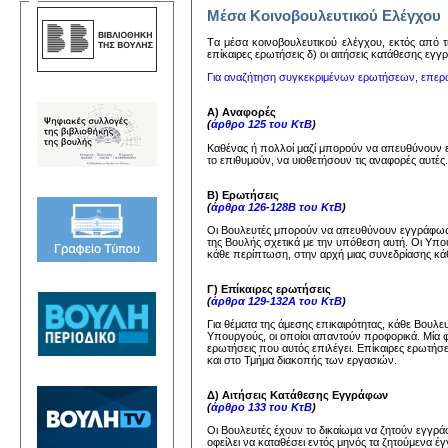
Μέσα Κοινοβουλευτικού Ελέγχου
Tα μέσα κoινoβoυλευτικoύ ελέγχoυ, εκτός από τη
επίκαιρες ερωτήσεις δ) oι αιτήσεις κατάθεσης εγ
Για αναζήτηση συγκεκριμένων ερωτήσεων, επερ
Α) Αναφορές
(
άρθρο 125 του ΚτΒ
)
Καθένας ή πολλοί μαζί μπορούν να απευθύνουν
το επιθυμούν, να υιοθετήσουν τις αναφορές αυτέ
Β) Ερωτήσεις
(
άρθρα 126-128Β του ΚτΒ
)
Οι Βουλευτές μπορούν να απευθύνουν εγγράφως 
της Βουλής σχετικά με την υπόθεση αυτή. Οι Υπ
κάθε περίπτωση, στην αρχή μιας συνεδρίασης κάθ
Γ) Επίκαιρες ερωτήσεις
(
άρθρα 129-132Α του ΚτΒ
)
Για θέματα της άμεσης επικαιρότητας, κάθε Βουλ
Υπουργούς, οι οποίοι απαντούν προφορικά. Μία 
ερωτήσεις που αυτός επιλέγει. Επίκαιρες ερωτήσ
και στο Τμήμα διακοπής των εργασιών.
Δ) Αιτήσεις Κατάθεσης Εγγράφων
(
άρθρο 133 του ΚτΒ
)
Οι Βουλευτές έχουν το δικαίωμα να ζητούν εγγ
οφείλει να καταθέσει εντός μηνός τα ζητούμενα