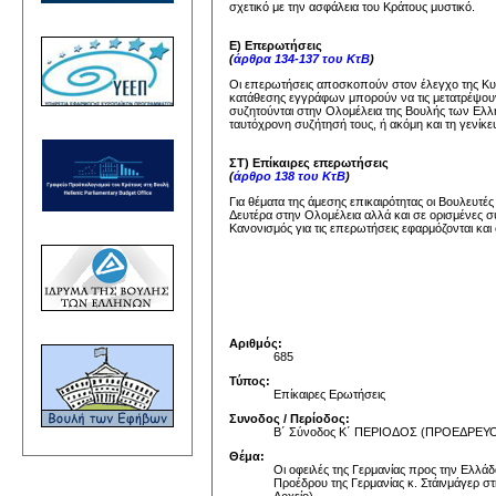
σχετικό με την ασφάλεια του Κράτους μυστικό.
Ε) Επερωτήσεις
(
άρθρα 134-137 του ΚτΒ
)
Οι επερωτήσεις αποσκοπούν στον έλεγχο της Κυβέ
κατάθεσης εγγράφων μπορούν να τις μετατρέψουν
συζητούνται στην Ολομέλεια της Βουλής των Ελλή
ταυτόχρονη συζήτησή τους, ή ακόμη και τη γενίκε
ΣΤ) Επίκαιρες επερωτήσεις
(
άρθρο 138 του ΚτΒ
)
Για θέματα της άμεσης επικαιρότητας οι Βουλευτέ
Δευτέρα στην Ολομέλεια αλλά και σε ορισμένες σ
Κανονισμός για τις επερωτήσεις εφαρμόζονται και 
Αριθμός:
685
Τύπος:
Επίκαιρες Ερωτήσεις
Συνοδος / Περίοδος:
Β΄ Σύνοδος Κ΄ ΠΕΡΙΟΔΟΣ (ΠΡΟΕΔΡΕ
Θέμα:
Οι οφειλές της Γερμανίας προς την Ελλά
Προέδρου της Γερμανίας κ. Στάινμάγερ στ