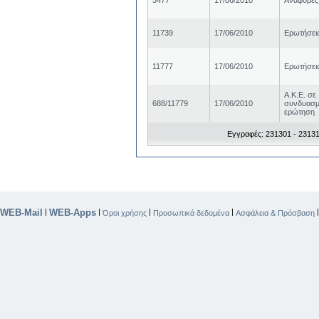
3477
17/06/2010
Αναφορές
11739
17/06/2010
Ερωτήσει
11777
17/06/2010
Ερωτήσει
Α.Κ.Ε. σε
688/11779
17/06/2010
συνδυασμ
ερώτηση
Εγγραφές: 231301 - 23131
WEB-Mail
WEB-Apps
|
|
|
|
Όροι χρήσης
Προσωπικά δεδομένα
Ασφάλεια & Πρόσβαση