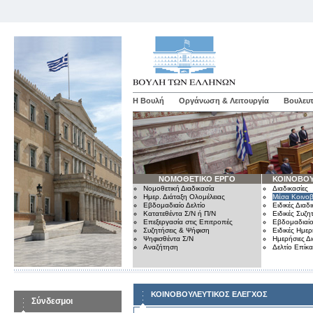
Η Βουλή
Οργάνωση & Λειτουργία
Βουλευτ
ΝΟΜΟΘΕΤΙΚΟ ΕΡΓΟ
ΚΟΙΝΟΒΟΥ
Νομοθετική Διαδικασία
Διαδικασίες
Ημερ. Διάταξη Ολομέλειας
Μέσα Κοινοβ
Εβδομαδιαίο Δελτίο
Ειδικές Διαδι
Κατατεθέντα Σ/Ν ή Π/Ν
Ειδικές Συζη
Επεξεργασία στις Επιτροπές
Εβδομαδιαίο
Συζητήσεις & Ψήφιση
Ειδικές Ημερ
Ψηφισθέντα Σ/Ν
Ημερήσιες Δ
Αναζήτηση
Δελτίο Επίκ
ΚΟΙΝΟΒΟΥΛΕΥΤΙΚΟΣ ΕΛΕΓΧΟΣ
Σύνδεσμοι