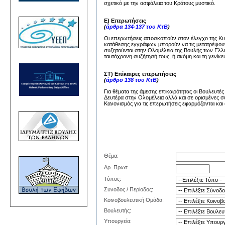
σχετικό με την ασφάλεια του Κράτους μυστικό.
Ε) Επερωτήσεις
(
άρθρα 134-137 του ΚτΒ
)
Οι επερωτήσεις αποσκοπούν στον έλεγχο της Κυβέ
κατάθεσης εγγράφων μπορούν να τις μετατρέψουν
συζητούνται στην Ολομέλεια της Βουλής των Ελλή
ταυτόχρονη συζήτησή τους, ή ακόμη και τη γενίκε
ΣΤ) Επίκαιρες επερωτήσεις
(
άρθρο 138 του ΚτΒ
)
Για θέματα της άμεσης επικαιρότητας οι Βουλευτέ
Δευτέρα στην Ολομέλεια αλλά και σε ορισμένες σ
Κανονισμός για τις επερωτήσεις εφαρμόζονται και 
Θέμα:
Αρ. Πρωτ:
Τύπος:
Συνοδος / Περίοδος:
Κοινοβουλευτική Ομάδα:
Βουλευτής:
Υπουργεία: