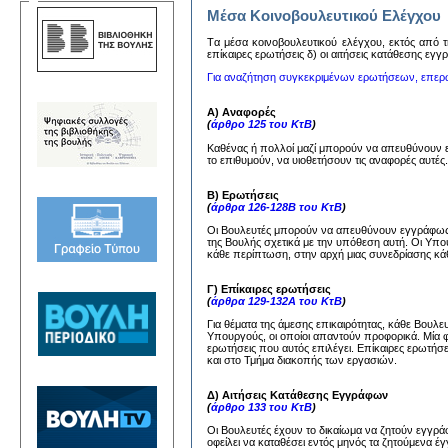
Μέσα Κοινοβουλευτικού Ελέγχου
Tα μέσα κoινoβoυλευτικoύ ελέγχoυ, εκτός από τη
επίκαιρες ερωτήσεις δ) oι αιτήσεις κατάθεσης εγ
Για αναζήτηση συγκεκριμένων ερωτήσεων, επερ
Α) Αναφορές
(
άρθρο 125 του ΚτΒ
)
Καθένας ή πολλοί μαζί μπορούν να απευθύνουν
το επιθυμούν, να υιοθετήσουν τις αναφορές αυτέ
Β) Ερωτήσεις
(
άρθρα 126-128Β του ΚτΒ
)
Οι Βουλευτές μπορούν να απευθύνουν εγγράφως 
της Βουλής σχετικά με την υπόθεση αυτή. Οι Υπ
κάθε περίπτωση, στην αρχή μιας συνεδρίασης κάθ
Γ) Επίκαιρες ερωτήσεις
(
άρθρα 129-132Α του ΚτΒ
)
Για θέματα της άμεσης επικαιρότητας, κάθε Βουλ
Υπουργούς, οι οποίοι απαντούν προφορικά. Μία 
ερωτήσεις που αυτός επιλέγει. Επίκαιρες ερωτήσ
και στο Τμήμα διακοπής των εργασιών.
Δ) Αιτήσεις Κατάθεσης Εγγράφων
(
άρθρο 133 του ΚτΒ
)
Οι Βουλευτές έχουν το δικαίωμα να ζητούν εγγ
οφείλει να καταθέσει εντός μηνός τα ζητούμενα