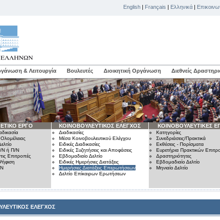
English
|
Français
|
Ελληνικά
|
Επικοινω
γάνωση & Λειτουργία
Βουλευτές
Διοικητική Οργάνωση
Διεθνείς Δραστηρι
ΕΤΙΚΟ ΕΡΓΟ
ΚΟΙΝΟΒΟΥΛΕΥΤΙΚΟΣ ΕΛΕΓΧΟΣ
ΚΟΙΝΟΒΟΥΛΕΥΤΙΚΕΣ Ε
αδικασία
Διαδικασίες
Κατηγορίες
 Ολομέλειας
Μέσα Κοινοβουλευτικού Ελέγχου
Συνεδριάσεις/Πρακτικά
ελτίο
Ειδικές Διαδικασίες
Εκθέσεις - Πορίσματα
/Ν ή Π/Ν
Ειδικές Συζητήσεις και Αποφάσεις
Ευρετήρια Πρακτικών Επιτ
τις Επιτροπές
Εβδομαδιαίο Δελτίο
Δραστηριότητες
Ψήφιση
Ειδικές Ημερήσιες Διατάξεις
Εβδομαδιαίο Δελτίο
/Ν
Ημερήσιες Διατάξεις Επερωτήσεων
Μηνιαίο Δελτίο
Δελτίο Επίκαιρων Ερωτήσεων
ΥΛΕΥΤΙΚΟΣ ΕΛΕΓΧΟΣ