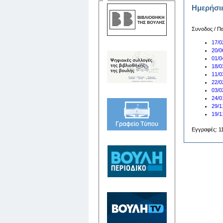
Ημερήσι
Συνοδος / Π
17/0
20/0
01/0
18/0
11/0
22/0
03/0
24/0
29/1
19/1
Εγγραφές: 11