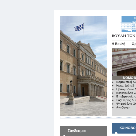
Η Βουλή
Ορ
ΝΟΜΟΘ
Νομοθετική Δι
Ημερ. Διάταξη
Εβδομαδιαίο Δ
Κατατεθέντα Σ
Επεξεργασία σ
Συζητήσεις & 
Ψηφισθέντα Σ
Αναζήτηση
ΚΟΙΝΟΒΟ
Σύνδεσμοι