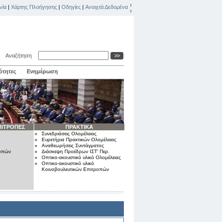
νία
|
Χάρτης Πλοήγησης
|
Οδηγίες
|
Ανοιχτά Δεδομένα
Αναζήτηση
ότητες
Ενημέρωση
ΠΙΤΡΟΠΕΣ
ΠΡΑΚΤΙΚΑ
Συνεδριάσεις Ολομέλειας
Ευρετήρια Πρακτικών Ολομέλειας
Αναθεωρήσεις Συντάγματος
ροπών
Διάσκεψη Προέδρων ΙΣΤ' Περ.
Οπτικο-ακουστικό υλικό Ολομέλειας
Οπτικο-ακουστικό υλικό
Κοινοβουλευτικών Επιτροπών