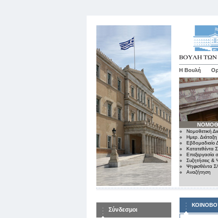
Η Βουλή
Ορ
ΝΟΜΟΘ
Νομοθετική Δι
Ημερ. Διάταξη
Εβδομαδιαίο Δ
Κατατεθέντα Σ
Επεξεργασία σ
Συζητήσεις & 
Ψηφισθέντα Σ
Αναζήτηση
ΚΟΙΝΟΒΟ
Σύνδεσμοι