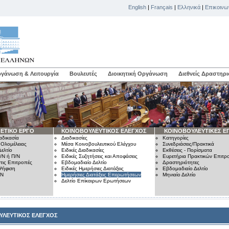
English
|
Français
|
Ελληνικά
|
Επικοινω
γάνωση & Λειτουργία
Βουλευτές
Διοικητική Οργάνωση
Διεθνείς Δραστηρι
ΕΤΙΚΟ ΕΡΓΟ
ΚΟΙΝΟΒΟΥΛΕΥΤΙΚΟΣ ΕΛΕΓΧΟΣ
ΚΟΙΝΟΒΟΥΛΕΥΤΙΚΕΣ Ε
αδικασία
Διαδικασίες
Κατηγορίες
 Ολομέλειας
Μέσα Κοινοβουλευτικού Ελέγχου
Συνεδριάσεις/Πρακτικά
ελτίο
Ειδικές Διαδικασίες
Εκθέσεις - Πορίσματα
/Ν ή Π/Ν
Ειδικές Συζητήσεις και Αποφάσεις
Ευρετήρια Πρακτικών Επιτ
τις Επιτροπές
Εβδομαδιαίο Δελτίο
Δραστηριότητες
Ψήφιση
Ειδικές Ημερήσιες Διατάξεις
Εβδομαδιαίο Δελτίο
/Ν
Ημερήσιες Διατάξεις Επερωτήσεων
Μηνιαίο Δελτίο
Δελτίο Επίκαιρων Ερωτήσεων
ΥΛΕΥΤΙΚΟΣ ΕΛΕΓΧΟΣ