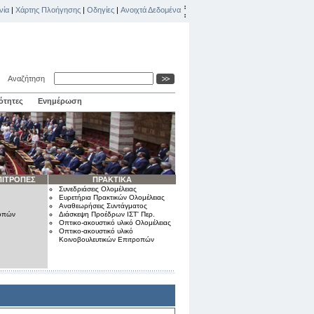
νία
|
Χάρτης Πλοήγησης
|
Οδηγίες
|
Ανοιχτά Δεδομένα
Αναζήτηση
ότητες
Ενημέρωση
ΠΙΤΡΟΠΕΣ
ΠΡΑΚΤΙΚΑ
Συνεδριάσεις Ολομέλειας
Ευρετήρια Πρακτικών Ολομέλειας
Αναθεωρήσεις Συντάγματος
ροπών
Διάσκεψη Προέδρων ΙΣΤ' Περ.
Οπτικο-ακουστικό υλικό Ολομέλειας
Οπτικο-ακουστικό υλικό
Κοινοβουλευτικών Επιτροπών