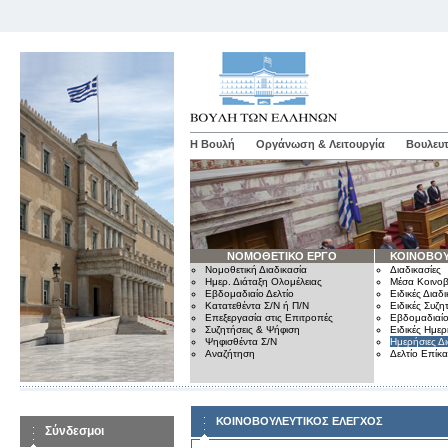
Η Βουλή
Οργάνωση & Λειτουργία
Βουλευτ
ΝΟΜΟΘΕΤΙΚΟ ΕΡΓΟ
ΚΟΙΝΟΒΟΥ
Νομοθετική Διαδικασία
Διαδικασίες
Ημερ. Διάταξη Ολομέλειας
Μέσα Κοινοβ
Εβδομαδιαίο Δελτίο
Ειδικές Διαδι
Κατατεθέντα Σ/Ν ή Π/Ν
Ειδικές Συζη
Επεξεργασία στις Επιτροπές
Εβδομαδιαίο
Συζητήσεις & Ψήφιση
Ειδικές Ημερ
Ψηφισθέντα Σ/Ν
Ημερήσιες Δ
Αναζήτηση
Δελτίο Επίκ
ΚΟΙΝΟΒΟΥΛΕΥΤΙΚΟΣ ΕΛΕΓΧΟΣ
Σύνδεσμοι