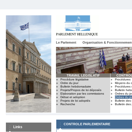
Le Parlement
Organisation & Fonctionnemen
TRAVAIL LEGISLATIF
CONTROL
Procédure législative
Procédures
Ordre du jour
Moyens du c
Bulletin hebdomadaire
Procédures 
Projets/Propos de loi déposés
Bulletin he
Elaboration par les commissions
Ordres du jo
Débat et adoption
Ordres du jo
Projets de loi adoptés
Bulletin des
Recherche
Bulletin des
CONTROLE PARLEMENTAIRE
Links