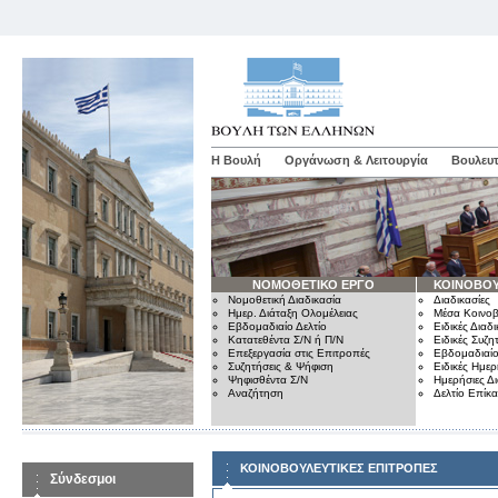
Η Βουλή
Οργάνωση & Λειτουργία
Βουλευτ
ΝΟΜΟΘΕΤΙΚΟ ΕΡΓΟ
ΚΟΙΝΟΒΟΥ
Νομοθετική Διαδικασία
Διαδικασίες
Ημερ. Διάταξη Ολομέλειας
Μέσα Κοινοβ
Εβδομαδιαίο Δελτίο
Ειδικές Διαδι
Κατατεθέντα Σ/Ν ή Π/Ν
Ειδικές Συζη
Επεξεργασία στις Επιτροπές
Εβδομαδιαίο
Συζητήσεις & Ψήφιση
Ειδικές Ημερ
Ψηφισθέντα Σ/Ν
Ημερήσιες Δ
Αναζήτηση
Δελτίο Επίκ
ΚΟΙΝΟΒΟΥΛΕΥΤΙΚΕΣ ΕΠΙΤΡΟΠΕΣ
Σύνδεσμοι