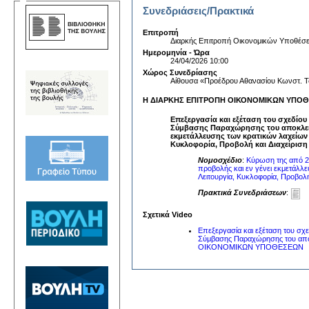
Συνεδριάσεις/Πρακτικά
Επιτροπή
Διαρκής Επιτροπή Οικονομικών Υποθέσ
Ημερομηνία - Ώρα
24/04/2026 10:00
Χώρος Συνεδρίασης
Αίθουσα «Προέδρου Αθανασίου Κωνστ. Τ
Η ΔΙΑΡΚΗΣ ΕΠΙΤΡΟΠΗ ΟΙΚΟΝΟΜΙΚΩΝ ΥΠΟΘΕΣΕ
Επεξεργασία και εξέταση του σχεδίου
Σύμβασης Παραχώρησης του αποκλειστ
εκμετάλλευσης των κρατικών λαχείων 
Κυκλοφορία, Προβολή και Διαχείρισ
Νομοσχέδιο
:
Κύρωση της από 24
προβολής και εν γένει εκμετάλλ
Λειτουργία, Κυκλοφορία, Προβολ
Πρακτικά Συνεδριάσεων
:
Σχετικά Video
Επεξεργασία και εξέταση του σχ
Σύμβασης Παραχώρησης του αποκ
ΟΙΚΟΝΟΜΙΚΩΝ ΥΠΟΘΕΣΕΩΝ