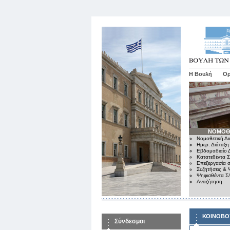
Η Βουλή
Ορ
ΝΟΜΟΘ
Νομοθετική Δι
Ημερ. Διάταξη
Εβδομαδιαίο Δ
Κατατεθέντα Σ
Επεξεργασία σ
Συζητήσεις & 
Ψηφισθέντα Σ
Αναζήτηση
ΚΟΙΝΟΒΟ
Σύνδεσμοι