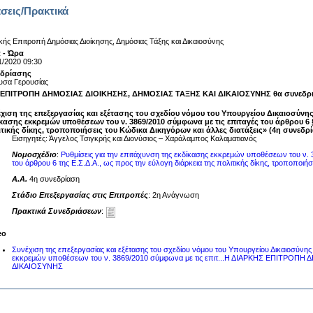
σεις/Πρακτικά
κής Επιτροπή Δημόσιας Διοίκησης, Δημόσιας Τάξης και Δικαιοσύνης
 - Ώρα
1/2020 09:30
εδρίασης
υσα Γερουσίας
ΕΠΙΤΡΟΠΗ ΔΗΜΟΣΙΑΣ ΔΙΟΙΚΗΣΗΣ, ΔΗΜΟΣΙΑΣ ΤΑΞΗΣ ΚΑΙ ΔΙΚΑΙΟΣΥΝΗΣ θα συνεδριάσ
χιση της επεξεργασίας και εξέτασης του σχεδίου νόμου του Υπουργείου Δικαιοσύνης
κασης εκκρεμών υποθέσεων του ν. 3869/2010 σύμφωνα με τις επιταγές του άρθρου 6 
τικής δίκης, τροποποιήσεις του Κώδικα Δικηγόρων και άλλες διατάξεις» (4η συνεδρ
Εισηγητές: Άγγελος Τσιγκρής και Διονύσιος – Χαράλαμπος Καλαματιανός
Νομοσχέδιο
:
Ρυθμίσεις για την επιτάχυνση της εκδίκασης εκκρεμών υποθέσεων του ν. 3
του άρθρου 6 της Ε.Σ.Δ.Α., ως προς την εύλογη διάρκεια της πολιτικής δίκης, τροποποιήσ
A.A.
4η συνεδρίαση
Στάδιο Επεξεργασίας στις Επιτροπές
: 2η Ανάγνωση
Πρακτικά Συνεδριάσεων
:
eo
Συνέχιση της επεξεργασίας και εξέτασης του σχεδίου νόμου του Υπουργείου Δικαιοσύνης 
εκκρεμών υποθέσεων του ν. 3869/2010 σύμφωνα με τις επιτ...Η ΔΙΑΡΚΗΣ ΕΠΙΤΡΟΠ
ΔΙΚΑΙΟΣΥΝΗΣ