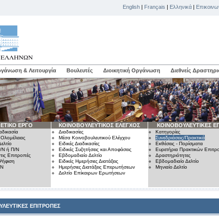
English
|
Français
|
Ελληνικά
|
Επικοινω
γάνωση & Λειτουργία
Βουλευτές
Διοικητική Οργάνωση
Διεθνείς Δραστηρι
ΕΤΙΚΟ ΕΡΓΟ
ΚΟΙΝΟΒΟΥΛΕΥΤΙΚΟΣ ΕΛΕΓΧΟΣ
ΚΟΙΝΟΒΟΥΛΕΥΤΙΚΕΣ Ε
αδικασία
Διαδικασίες
Κατηγορίες
 Ολομέλειας
Μέσα Κοινοβουλευτικού Ελέγχου
Συνεδριάσεις/Πρακτικά
ελτίο
Ειδικές Διαδικασίες
Εκθέσεις - Πορίσματα
/Ν ή Π/Ν
Ειδικές Συζητήσεις και Αποφάσεις
Ευρετήρια Πρακτικών Επιτ
τις Επιτροπές
Εβδομαδιαίο Δελτίο
Δραστηριότητες
Ψήφιση
Ειδικές Ημερήσιες Διατάξεις
Εβδομαδιαίο Δελτίο
/Ν
Ημερήσιες Διατάξεις Επερωτήσεων
Μηνιαίο Δελτίο
Δελτίο Επίκαιρων Ερωτήσεων
ΥΛΕΥΤΙΚΕΣ ΕΠΙΤΡΟΠΕΣ