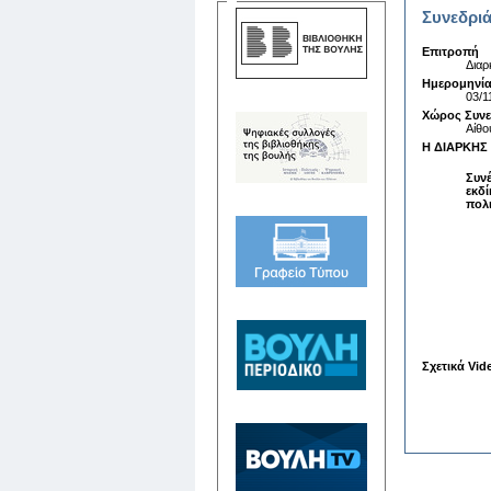
Συνεδριά
Επιτροπή
Διαρ
Ημερομηνία
03/1
Χώρος Συν
Αίθο
Η ΔΙΑΡΚΗΣ 
Συνέ
εκδί
πολι
Σχετικά Vid