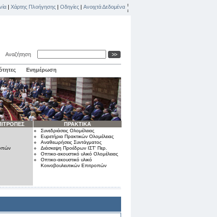
νία
|
Χάρτης Πλοήγησης
|
Οδηγίες
|
Ανοιχτά Δεδομένα
Αναζήτηση
ότητες
Ενημέρωση
ΠΙΤΡΟΠΕΣ
ΠΡΑΚΤΙΚΑ
Συνεδριάσεις Ολομέλειας
Ευρετήρια Πρακτικών Ολομέλειας
Αναθεωρήσεις Συντάγματος
ροπών
Διάσκεψη Προέδρων ΙΣΤ' Περ.
Οπτικο-ακουστικό υλικό Ολομέλειας
Οπτικο-ακουστικό υλικό
Κοινοβουλευτικών Επιτροπών