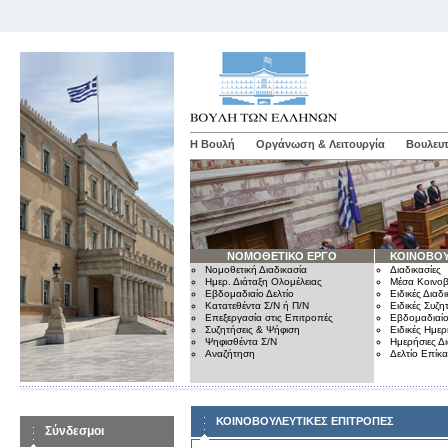
Η Βουλή
Οργάνωση & Λειτουργία
Βουλευτ
ΝΟΜΟΘΕΤΙΚΟ ΕΡΓΟ
ΚΟΙΝΟΒΟΥ
Νομοθετική Διαδικασία
Διαδικασίες
Ημερ. Διάταξη Ολομέλειας
Μέσα Κοινοβ
Εβδομαδιαίο Δελτίο
Ειδικές Διαδι
Κατατεθέντα Σ/Ν ή Π/Ν
Ειδικές Συζη
Επεξεργασία στις Επιτροπές
Εβδομαδιαίο
Συζητήσεις & Ψήφιση
Ειδικές Ημερ
Ψηφισθέντα Σ/Ν
Ημερήσιες Δ
Αναζήτηση
Δελτίο Επίκ
ΚΟΙΝΟΒΟΥΛΕΥΤΙΚΕΣ ΕΠΙΤΡΟΠΕΣ
Σύνδεσμοι