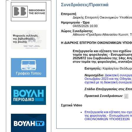
Συνεδριάσεις/Πρακτικά
Επιτροπή
Διαρκής Επιτροπή Οικονομικών Υποθέσ
Ημερομηνία - Ώρα
04/05/2026 16:00
Χώρος Συνεδρίασης
Αίθουσα «Προέδρου Αθανασίου Κωνστ. Τ
Η ΔΙΑΡΚΗΣ ΕΠΙΤΡΟΠΗ ΟΙΚΟΝΟΜΙΚΩΝ ΥΠΟΘΕΣΕ
Επεξεργασία και εξέταση του σχεδίου
τομέα της φορολογίας - Ενσωμάτωση τ
2025/872 του Συμβουλίου της 14ης Απρ
στον τομέα της φορολογίας, συνταξιοδ
Εισηγητές:
Καράογλου Θεόδωρο
Νομοσχέδιο
:
Διοικητική συνεργ
Οκτωβρίου 2023 και της Οδηγίας 
σχετικά με τη διοικητική συνεργασ
Στάδιο Επεξεργασίας στις Επι
Πρακτικά Συνεδριάσεων
:
Σχετικά Video
Επεξεργασία και εξέταση του σχε
της φορολογίας - Ενσωμάτωση τ
ΟΙΚΟΝΟΜΙΚΩΝ ΥΠΟΘΕΣΕΩΝ