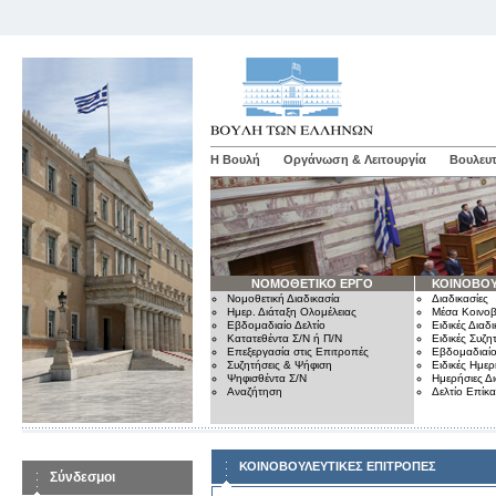
Η Βουλή
Οργάνωση & Λειτουργία
Βουλευτ
ΝΟΜΟΘΕΤΙΚΟ ΕΡΓΟ
ΚΟΙΝΟΒΟΥ
Νομοθετική Διαδικασία
Διαδικασίες
Ημερ. Διάταξη Ολομέλειας
Μέσα Κοινοβ
Εβδομαδιαίο Δελτίο
Ειδικές Διαδι
Κατατεθέντα Σ/Ν ή Π/Ν
Ειδικές Συζη
Επεξεργασία στις Επιτροπές
Εβδομαδιαίο
Συζητήσεις & Ψήφιση
Ειδικές Ημερ
Ψηφισθέντα Σ/Ν
Ημερήσιες Δ
Αναζήτηση
Δελτίο Επίκ
ΚΟΙΝΟΒΟΥΛΕΥΤΙΚΕΣ ΕΠΙΤΡΟΠΕΣ
Σύνδεσμοι