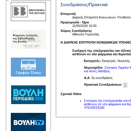
Συνεδριάσεις/Πρακτικά
Επιτροπή
Διαρκής Επιτροπή Κοινωνικών Υποθέσε
Ημερομηνία - Ώρα
11/05/2026 16:00
Χώρος Συνεδρίασης
Αίθουσα Γερουσίας
Η ΔΙΑΡΚΗΣ ΕΠΙΤΡΟΠΗ ΚΟΙΝΩΝΙΚΩΝ ΥΠΟΘ
Συνέχιση της επεξεργασίας και εξέτ
ασθενών σε νέα φάρμακα και θεραπείε
Εισηγητές:
Εισηγητές: Νεοκλής 
Νομοσχέδιο
:
Σύσταση Ταμείου Κ
και άλλες διατάξεις
A.A.
3η συνεδρίαση
Πρακτικά Συνεδριάσεων
:
Σχετικά Video
Συνέχιση της επεξεργασίας και 
ασθενών σε νέα φάρμακα και θε
ΥΠΟΘΕΣΕΩΝ