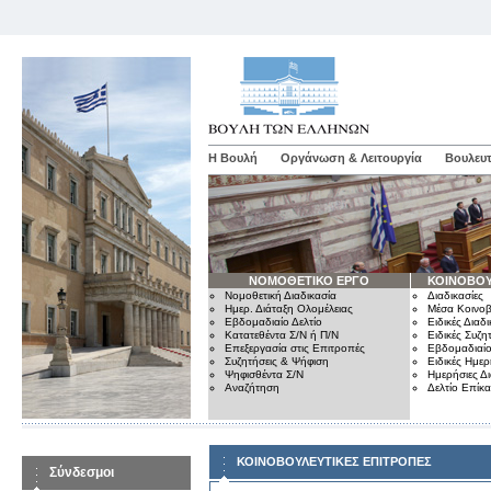
Η Βουλή
Οργάνωση & Λειτουργία
Βουλευτ
ΝΟΜΟΘΕΤΙΚΟ ΕΡΓΟ
ΚΟΙΝΟΒΟΥ
Νομοθετική Διαδικασία
Διαδικασίες
Ημερ. Διάταξη Ολομέλειας
Μέσα Κοινοβ
Εβδομαδιαίο Δελτίο
Ειδικές Διαδι
Κατατεθέντα Σ/Ν ή Π/Ν
Ειδικές Συζη
Επεξεργασία στις Επιτροπές
Εβδομαδιαίο
Συζητήσεις & Ψήφιση
Ειδικές Ημερ
Ψηφισθέντα Σ/Ν
Ημερήσιες Δ
Αναζήτηση
Δελτίο Επίκ
ΚΟΙΝΟΒΟΥΛΕΥΤΙΚΕΣ ΕΠΙΤΡΟΠΕΣ
Σύνδεσμοι